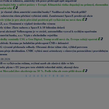
ce Fedu se odsouvá, americký trh práce překvapil opět negativně
sychající řeky a ničivé požáry v Evropě. Klimatická rizika dopadají na průmysl, ekonomiku 
nanční trhy
 je vlastně cílem americké centrální banky? Nasliboval toho Warsh příliš?
 raketovém růstu přichází vybírání zisků. Zaměstnanci SpaceX prodávají akcie
věr týdne je pro akcie převážně pozitivní při vyčkávání na nová data
Z, a.s.: Oznámení o výplatě úrokového výnosu
rly týdne: Zlato nahoru a SpaceX k 10 bilionům dolarů
avní akcionář Volkswagenu je ve ztrátě, automobilku vyzval k rychlým opatřením
merční banka, a.s.: Výpis z obchodního rejstříku
sledky oznámily CSG a Gen Digital, Trump uvalil nová cla. Evropa zahájí opatrně
zbřesk: Koruna po holubičím překvapení ČNB v defenzivě
G výrazně překonala odhady. Obranná divize táhne růst, výhled potvrzen
pen přeje dividendám. CNBC vybírá mezi aristokraty s růstovým potenciálem i pravidelným
nosem
.08.2026
B ve vyčkávacím režimu, zvýšení sazeb ale zůstává dále ve hře
soby plynu v EU jsou pro toto období rekordně nízké, ukazují data
st MercadoLibre akceleruje na 50 %. Podle trhu ale roste příliš draze
1
2
3
4
5
6
7
8
9
10
>>