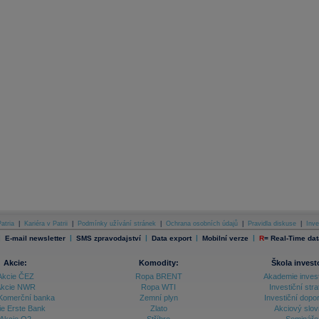
atria
|
Kariéra v Patrii
|
Podmínky užívání stránek
|
Ochrana osobních údajů
|
Pravidla diskuse
|
Inve
|
|
|
|
|
E-mail newsletter
SMS zpravodajství
Data export
Mobilní verze
R
=
Real-Time dat
Akcie:
Komodity:
Škola invest
Akcie ČEZ
Ropa BRENT
Akademie inves
kcie NWR
Ropa WTI
Investiční stra
Komerční banka
Zemní plyn
Investiční dopo
ie Erste Bank
Zlato
Akciový slov