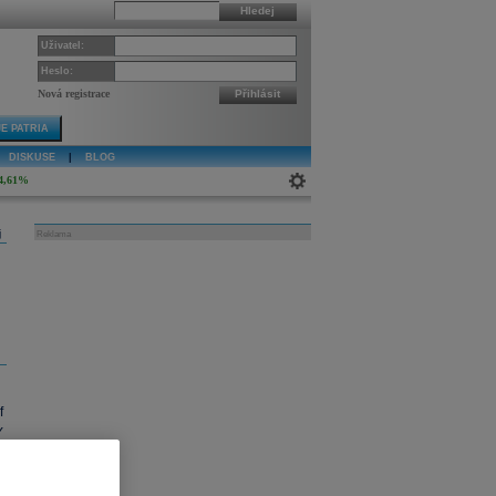
Hledej
Uživatel:
Heslo:
Nová registrace
Přihlásit
E PATRIA
DISKUSE
|
BLOG
4,61%
j
Reklama
f
Y