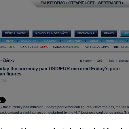
ZKUSIT DEMO
OTEVŘÍT ÚČET
WEBTRADER
|
|
|
MĚNY & SAZBY
KOMODITY & DERIVÁTY
EKONOMIKA
PRÁVO
MOJ
|
MĚNY
|
KOMODITY
|
SLOUPKY
|
ROZHOVORY
|
VIDEO
|
MONITORING
|
90,62
1,30%
CZK/€
24,232
-0,02%
CZK/$
20,966
0,00%
AU
4 339,26
0,00%
BRT
83,08
 - články
E-mailem
Zpět
Tisk
Diskutu
|
|
|
day the currency pair USD/EUR mirrored Friday's poor
an figures
 9:50
the currency pair mirrored Friday's poor American figures. Nevertheless, the fall o
ack caused a slight correction disturbed by the N.Y. business confidence index (N
dex). On the contrary the dollar hardly responded to figures from the US Treasury
 portfolio inflows that covered the trade deficit. Today a set of figures is released.