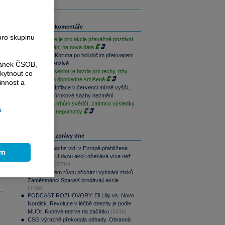
Související komentáře
pro skupinu
Závěr týdne je pro akcie převážně pozitivní
při vyčkávání na nová data
Rozbřesk: Koruna po holubičím překvapení
ránek ČSOB,
ČNB v defenzivě
Paměťový sektor je brzda pro techy, trhy
kytnout co
jsou na tom dopoledne smíšeně
innost a
Rozbřesk: Inflace v červenci mírně vyšší,
ČNB dnes úrokové sazby nezmění
Geopolitika trhům svědčí, zatímco výsledky
a
sentimentu nepomohly
Nejčtenější zprávy dne
Goldman Sachs vidí v Evropě přehlížené
ím
příležitosti. U dvou akcií očekává více než
100% růst
(828x)
Po raketovém růstu přichází vybírání zisků.
Zaměstnanci SpaceX prodávají akcie
(770x)
PODCAST ROZHOVORY: Eli Lilly vs. Novo
Nordisk. Revoluce v léčbě obezity je podle
MUDr. Kunové teprve na začátku
(543x)
CSG výrazně překonala odhady. Obranná