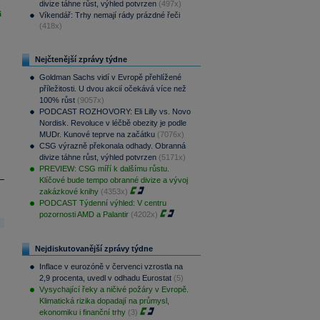
divize táhne růst, výhled potvrzen
(497x)
i
Víkendář: Trhy nemají rády prázdné řeči
(418x)
Nejčtenější zprávy týdne
Goldman Sachs vidí v Evropě přehlížené
příležitosti. U dvou akcií očekává více než
100% růst
(9057x)
PODCAST ROZHOVORY: Eli Lilly vs. Novo
Nordisk. Revoluce v léčbě obezity je podle
MUDr. Kunové teprve na začátku
(7076x)
CSG výrazně překonala odhady. Obranná
divize táhne růst, výhled potvrzen
(5171x)
PREVIEW: CSG míří k dalšímu růstu.
Klíčové bude tempo obranné divize a vývoj
zakázkové knihy
(4353x)
PODCAST Týdenní výhled: V centru
pozornosti AMD a Palantir
(4202x)
Nejdiskutovanější zprávy týdne
Inflace v eurozóně v červenci vzrostla na
2,9 procenta, uvedl v odhadu Eurostat
(5)
Vysychající řeky a ničivé požáry v Evropě.
Klimatická rizika dopadají na průmysl,
ekonomiku i finanční trhy
(3)