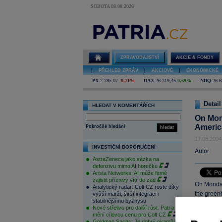
SOBOTA 08.08.2026
ZPRAVODAJSTVÍ
AKCIE & FONDY
|
PŘEHLED ZPRÁV
|
AKCIOVÉ
|
EKONOMICKÉ
PX
2 785,07
-0,71%
DAX
26 319,45
0,69%
NDQ
26 6
Detail
HLEDAT V KOMENTÁŘÍCH
On Mon
Americ
Pokročilé hledání
hledat
17.08.2004
INVESTIČNÍ DOPORUČENÍ
Autor:
AstraZeneca jako sázka na
defenzivu mimo AI horečku
Arista Networks: AI může firmě
zajistit příznivý vítr do zad
On Monday 
Analytický radar: Colt CZ roste díky
the greenb
vyšší marži, širší integraci i
stabilnějšímu byznysu
FRB Mfg In
Nové střelivo pro další růst. Patria
showed new
mění cílovou cenu pro Colt CZ
Goldman Sachs: Je dobrý okamžik