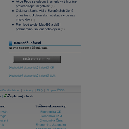
Akce Fedu se odsouvá, americký trh práce
překvapil opět negativně
(1)
Goldman Sachs vidí v Evropě přehlížené
příležitosti. U dvou akcií očekává více než
100% růst
(1)
Prémiové akcie, Mag495 a další
pokračování současného cyklu
(1)
Kalendář událostí
Nebyla nalezena žádná data
UDÁLOSTI ONLINE
Dlouhodobý ekonomický kalendář ČR
Dlouhodobý ekonomický kalendář Svět
stiční disclaimer
|
Náměty
|
FAQ
|
Skupina ČSOB
a
|
=
placený obsah
ora:
Světové ekonomiky:
tování
Ekonomika ČR
tegie
Ekonomika USA
ručení
Ekonomika Čína
ník
Ekonomika Japonsko