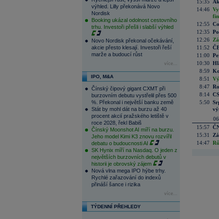
15:35
Ak
výhled. Lilly překonává Novo
14:46
Vy
Nordisk
fi
Booking ukázal odolnost cestovního
12:55
Co
trhu. Investoři přešli i slabší výhled
12:35
Po
12:26
Zá
Novo Nordisk překonal očekávání,
akcie přesto klesají. Investoři řeší
11:52
ČE
marže a budoucí růst
11:00
Pe
10:30
Hl
více...
8:59
Ko
IPO, M&A
8:51
Vý
8:47
Ro
Čínský čipový gigant CXMT při
8:14
CS
burzovním debutu vystřelil přes 500
%. Překonal i největší banku země
5:50
Sr
Stát by mohl dát na burzu až 40
vý
procent akcií pražského letiště v
06
roce 2028, řekl Babiš
15:57
ČN
Čínský Moonshot AI míří na burzu.
15:31
Zá
Jeho model Kimi K3 znovu rozvířil
14:47
Rů
debatu o budoucnosti AI
SK Hynix míří na Nasdaq. O jeden z
největších burzovních debutů v
historii je obrovský zájem
Nová vlna mega IPO hýbe trhy.
Rychlé zařazování do indexů
přináší šance i rizika
více...
TÝDENNÍ PŘEHLEDY