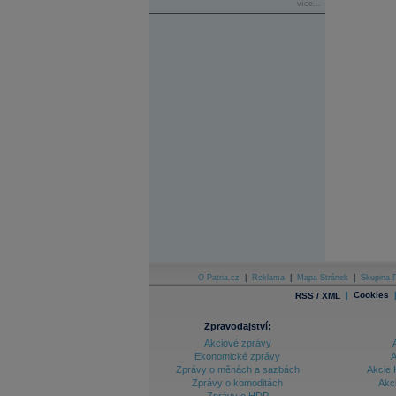
více...
O Patria.cz
|
Reklama
|
Mapa Stránek
|
Skupina P
|
Cookies
RSS / XML
Zpravodajství:
Akciové zprávy
Ekonomické zprávy
A
Zprávy o měnách a sazbách
Akcie 
Zprávy o komoditách
Akc