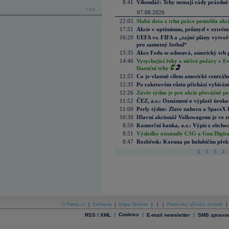
8:41
Víkendář: Trhy nemají rády prázdné 
více...
07.08.2026
22:05
Slabá data z trhu práce pomohla akc
17:51
Akcie v optimismu, průmysl v extrémn
16:20
UEFA vs. FIFA a „tajné plány vytvoř
pro samotný fotbal“
15:35
Akce Fedu se odsouvá, americký trh 
14:46
Vysychající řeky a ničivé požáry v E
finanční trhy
12:55
Co je vlastně cílem americké centrál
12:35
Po raketovém růstu přichází vybírán
12:26
Závěr týdne je pro akcie převážně po
11:52
ČEZ, a.s.: Oznámení o výplatě úrok
11:00
Perly týdne: Zlato nahoru a SpaceX 
10:30
Hlavní akcionář Volkswagenu je ve z
8:59
Komerční banka, a.s.: Výpis z obchod
8:51
Výsledky oznámily CSG a Gen Digital
8:47
Rozbřesk: Koruna po holubičím přek
1
2
3
4
O Patria.cz
|
Reklama
|
Mapa Stránek
|
|
|
Podmínky užívání stránek
|
|
Cookies
|
|
RSS / XML
E-mail newsletter
SMS zpravod