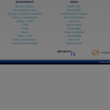
Zpravodajství:
Akcie:
Akciové zprávy
Akcie ČEZ
Ekonomické zprávy
Akcie NWR
Zprávy o měnách a sazbách
Akcie Komerční banka
Zprávy o komoditách
Akcie Erste Bank
Zprávy o HDP
Akcie O2
ČNB
Akcie Kofola
Grexit
Akcie Apple
Brexit
Akcie Facebook
Volby v USA
Akcie BMW
Video zpravodajství
Akcie GE
Investiční komentáře
Akcie Moneta
Tvorba apl