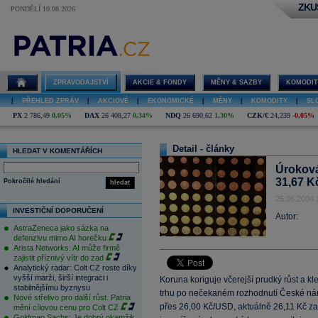
ZKU
PONDĚLÍ 10.08.2026
ZPRAVODAJSTVÍ
AKCIE & FONDY
MĚNY & SAZBY
KOMODIT
|
PŘEHLED ZPRÁV
|
AKCIOVÉ
|
EKONOMICKÉ
|
MĚNY
|
KOMODITY
|
SL
PX
2 786,49
0,05%
DAX
26 408,27
0,34%
NDQ
26 690,62
1,30%
CZK/€
24,239
-0,05%
Detail - články
HLEDAT V KOMENTÁŘÍCH
Úroková
31,67 K
Pokročilé hledání
hledat
25.06.2004 
INVESTIČNÍ DOPORUČENÍ
Autor:
AstraZeneca jako sázka na
defenzivu mimo AI horečku
Arista Networks: AI může firmě
zajistit příznivý vítr do zad
Analytický radar: Colt CZ roste díky
vyšší marži, širší integraci i
Koruna koriguje včerejší prudký růst a kl
stabilnějšímu byznysu
trhu po nečekaném rozhodnutí České náro
Nové střelivo pro další růst. Patria
přes 26,00 Kč/USD, aktuálně 26,11 Kč za
mění cílovou cenu pro Colt CZ
Goldman Sachs: Je dobrý okamžik