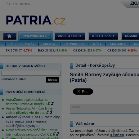
ZKU
PÁTEK 07.08.2026
ZPRAVODAJSTVÍ
AKCIE & FONDY
MĚNY & SAZBY
KOMODIT
|
PŘEHLED ZPRÁV
|
AKCIOVÉ
|
EKONOMICKÉ
|
MĚNY
|
KOMODITY
|
SL
PX
2 785,07
-0,71%
DAX
26 319,45
0,69%
CZK/€
24,239
0,07%
CZK/$
20,969
-0,28%
Detail - horké zprávy
HLEDAT V KOMENTÁŘÍCH
Smith Barney zvyšuje cílovo
Pokročilé hledání
(Patria)
hledat
INVESTIČNÍ DOPORUČENÍ
AstraZeneca jako sázka na
defenzivu mimo AI horečku
Reklama
Arista Networks: AI může firmě
zajistit příznivý vítr do zad
Analytický radar: Colt CZ roste díky
vyšší marži, širší integraci i
Váš názor
stabilnějšímu byznysu
Nové střelivo pro další růst. Patria
Na tomto místě můžete zahájit diskusi. Zatím
mění cílovou cenu pro Colt CZ
pouze přihlášení uživatelé (
Přihlásit
). Pokud ne
Goldman Sachs: Je dobrý okamžik