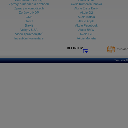
Zprávy o měnách a sazbách
Akcie Komerční banka
Zprávy o komoditách
Akcie Erste Bank
Zprávy o HDP
Akcie O2
ČNB
Akcie Kofola
Grexit
Akcie Apple
Brexit
Akcie Facebook
Volby v USA
Akcie BMW
Video zpravodajství
Akcie GE
Investiční komentáře
Akcie Moneta
Tvorba apl