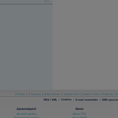
více...
O Patria.cz
|
Reklama
|
Mapa Stránek
|
Skupina Patria
|
Kariéra v Patrii
|
Podmínky uží
|
Cookies
|
|
RSS / XML
E-mail newsletter
SMS zpravod
Zpravodajství:
Akcie:
Akciové zprávy
Akcie ČEZ
Ekonomické zprávy
Akcie NWR