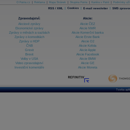
O Patria.cz
|
Reklama
|
Mapa Stránek
|
Skupina Patria
|
Kariéra v Patrii
|
Podmínky uží
|
Cookies
|
|
RSS / XML
E-mail newsletter
SMS zpravod
Zpravodajství:
Akcie:
Akciové zprávy
Akcie ČEZ
Ekonomické zprávy
Akcie NWR
Zprávy o měnách a sazbách
Akcie Komerční banka
Zprávy o komoditách
Akcie Erste Bank
Zprávy o HDP
Akcie O2
ČNB
Akcie Kofola
Grexit
Akcie Apple
Brexit
Akcie Facebook
Volby v USA
Akcie BMW
Video zpravodajství
Akcie GE
Investiční komentáře
Akcie Moneta
Tvorba apl