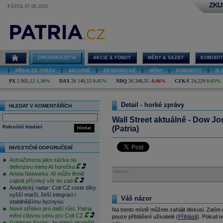
ZKU
PÁTEK 07.08.2026
ZPRAVODAJSTVÍ
AKCIE & FONDY
MĚNY & SAZBY
KOMODIT
|
PŘEHLED ZPRÁV
|
AKCIOVÉ
|
EKONOMICKÉ
|
MĚNY
|
KOMODITY
|
SL
PX
2 805,12
1,30%
DAX
26 140,13
0,05%
NDQ
26 348,35
-0,06%
CZK/€
24,229
0,03%
Detail - horké zprávy
HLEDAT V KOMENTÁŘÍCH
Wall Street aktuálně - Dow J
Pokročilé hledání
(Patria)
hledat
INVESTIČNÍ DOPORUČENÍ
AstraZeneca jako sázka na
defenzivu mimo AI horečku
Reklama
Arista Networks: AI může firmě
zajistit příznivý vítr do zad
Analytický radar: Colt CZ roste díky
vyšší marži, širší integraci i
Váš názor
stabilnějšímu byznysu
Nové střelivo pro další růst. Patria
Na tomto místě můžete zahájit diskusi. Zatím
mění cílovou cenu pro Colt CZ
pouze přihlášení uživatelé (
Přihlásit
). Pokud ne
Goldman Sachs: Je dobrý okamžik