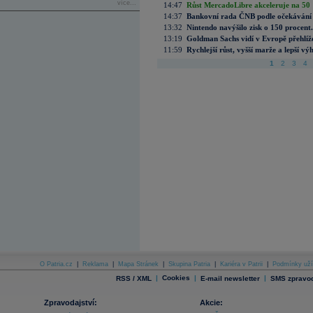
více...
14:47
Růst MercadoLibre akceleruje na 50 %
14:37
Bankovní rada ČNB podle očekávání 
13:32
Nintendo navýšilo zisk o 150 procen
13:19
Goldman Sachs vidí v Evropě přehlíže
11:59
Rychlejší růst, vyšší marže a lepší v
1
2
3
4
O Patria.cz
|
Reklama
|
Mapa Stránek
|
Skupina Patria
|
Kariéra v Patrii
|
Podmínky uží
|
Cookies
|
|
RSS / XML
E-mail newsletter
SMS zpravod
Zpravodajství:
Akcie: