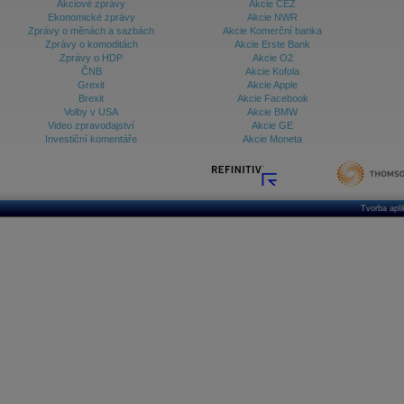
Akciové zprávy
Akcie ČEZ
Ekonomické zprávy
Akcie NWR
Zprávy o měnách a sazbách
Akcie Komerční banka
Zprávy o komoditách
Akcie Erste Bank
Zprávy o HDP
Akcie O2
ČNB
Akcie Kofola
Grexit
Akcie Apple
Brexit
Akcie Facebook
Volby v USA
Akcie BMW
Video zpravodajství
Akcie GE
Investiční komentáře
Akcie Moneta
Tvorba apl