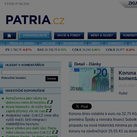
ZKU
PÁTEK 07.08.2026
ZPRAVODAJSTVÍ
AKCIE & FONDY
MĚNY & SAZBY
KOMODIT
|
PŘEHLED ZPRÁV
|
AKCIOVÉ
|
EKONOMICKÉ
|
MĚNY
|
KOMODITY
|
SL
PX
2 780,79
-0,87%
DAX
26 338,70
0,76%
CZK/€
24,242
0,06%
CZK/$
20,977
-0,26%
Detail - články
HLEDAT V KOMENTÁŘÍCH
Koruna 
komentá
Pokročilé hledání
hledat
18.02.2004 
INVESTIČNÍ DOPORUČENÍ
Autor:
AstraZeneca jako sázka na
defenzivu mimo AI horečku
Arista Networks: AI může firmě
zajistit příznivý vítr do zad
Koruna dnes oslabila k euru na 32,75 K
Analytický radar: Colt CZ roste díky
premiéra Špidly a ministra financí Sobot
vyšší marži, širší integraci i
stabilnějšímu byznysu
propadu na nová historická minima po zby
Nové střelivo pro další růst. Patria
koruny na závěrečných 25,55 Kč za dolar
mění cílovou cenu pro Colt CZ
Goldman Sachs: Je dobrý okamžik