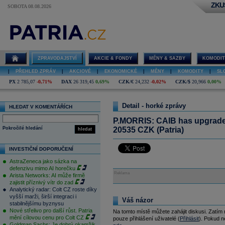
ZKU
SOBOTA 08.08.2026
ZPRAVODAJSTVÍ
AKCIE & FONDY
MĚNY & SAZBY
KOMODIT
|
PŘEHLED ZPRÁV
|
AKCIOVÉ
|
EKONOMICKÉ
|
MĚNY
|
KOMODITY
|
SL
PX
2 785,07
-0,71%
DAX
26 319,45
0,69%
CZK/€
24,232
-0,02%
CZK/$
20,966
0,00%
Detail - horké zprávy
HLEDAT V KOMENTÁŘÍCH
P.MORRIS: CAIB has upgraded
Pokročilé hledání
20535 CZK (Patria)
hledat
INVESTIČNÍ DOPORUČENÍ
AstraZeneca jako sázka na
defenzivu mimo AI horečku
Reklama
Arista Networks: AI může firmě
zajistit příznivý vítr do zad
Analytický radar: Colt CZ roste díky
vyšší marži, širší integraci i
Váš názor
stabilnějšímu byznysu
Nové střelivo pro další růst. Patria
Na tomto místě můžete zahájit diskusi. Zatím
mění cílovou cenu pro Colt CZ
pouze přihlášení uživatelé (
Přihlásit
). Pokud ne
Goldman Sachs: Je dobrý okamžik