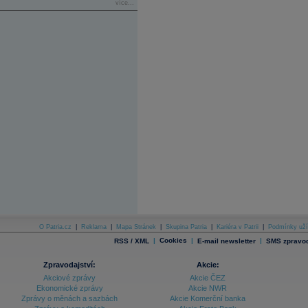
více...
O Patria.cz
|
Reklama
|
Mapa Stránek
|
Skupina Patria
|
Kariéra v Patrii
|
Podmínky uží
|
Cookies
|
|
RSS / XML
E-mail newsletter
SMS zpravod
Zpravodajství:
Akcie:
Akciové zprávy
Akcie ČEZ
Ekonomické zprávy
Akcie NWR
Zprávy o měnách a sazbách
Akcie Komerční banka