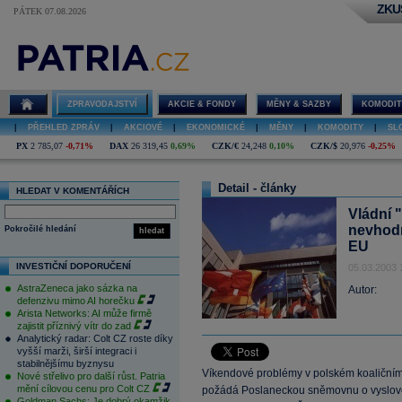
ZKU
PÁTEK 07.08.2026
ZPRAVODAJSTVÍ
AKCIE & FONDY
MĚNY & SAZBY
KOMODIT
|
PŘEHLED ZPRÁV
|
AKCIOVÉ
|
EKONOMICKÉ
|
MĚNY
|
KOMODITY
|
SL
PX
2 785,07
-0,71%
DAX
26 319,45
0,69%
CZK/€
24,248
0,10%
CZK/$
20,976
-0,25%
Detail - články
HLEDAT V KOMENTÁŘÍCH
Vládní "
nevhodn
Pokročilé hledání
hledat
EU
INVESTIČNÍ DOPORUČENÍ
05.03.2003 
AstraZeneca jako sázka na
Autor:
defenzivu mimo AI horečku
Arista Networks: AI může firmě
zajistit příznivý vítr do zad
Analytický radar: Colt CZ roste díky
vyšší marži, širší integraci i
stabilnějšímu byznysu
Víkendové problémy v polském koaličním 
Nové střelivo pro další růst. Patria
mění cílovou cenu pro Colt CZ
požádá Poslaneckou sněmovnu o vyslov
Goldman Sachs: Je dobrý okamžik