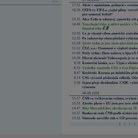
více...
17:51
Akcie v optimismu, průmysl v extrémn
16:20
UEFA vs. FIFA a „tajné plány vytvoř
pro samotný fotbal“
15:35
Akce Fedu se odsouvá, americký trh 
14:46
Vysychající řeky a ničivé požáry v E
finanční trhy
12:55
Co je vlastně cílem americké centrál
12:35
Po raketovém růstu přichází vybírán
12:26
Závěr týdne je pro akcie převážně po
11:52
ČEZ, a.s.: Oznámení o výplatě úrok
11:00
Perly týdne: Zlato nahoru a SpaceX 
10:30
Hlavní akcionář Volkswagenu je ve z
8:59
Komerční banka, a.s.: Výpis z obchod
8:51
Výsledky oznámily CSG a Gen Digital
8:47
Rozbřesk: Koruna po holubičím přek
8:14
CSG výrazně překonala odhady. Obran
5:50
Srpen přeje dividendám. CNBC vybírá
výnosem
06.08.2026
15:57
ČNB ve vyčkávacím režimu, zvýšení s
15:31
Zásoby plynu v EU jsou pro toto obdo
14:47
Růst MercadoLibre akceleruje na 50 %
14:37
Bankovní rada ČNB podle očekávání 
13:32
Nintendo navýšilo zisk o 150 procen
1
2
3
4