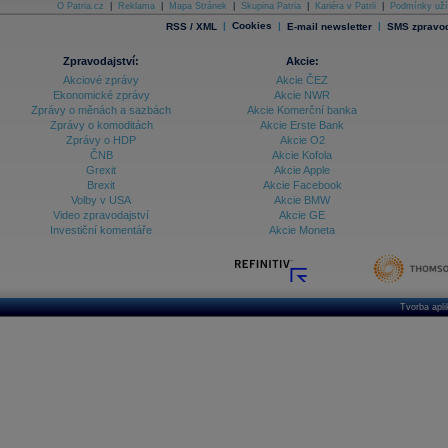
O Patria.cz
|
Reklama
|
Mapa Stránek
|
Skupina Patria
|
Kariéra v Patrii
|
Podmínky uží
|
Cookies
|
|
RSS / XML
E-mail newsletter
SMS zpravod
Zpravodajství:
Akcie:
Akciové zprávy
Akcie ČEZ
Ekonomické zprávy
Akcie NWR
Zprávy o měnách a sazbách
Akcie Komerční banka
Zprávy o komoditách
Akcie Erste Bank
Zprávy o HDP
Akcie O2
ČNB
Akcie Kofola
Grexit
Akcie Apple
Brexit
Akcie Facebook
Volby v USA
Akcie BMW
Video zpravodajství
Akcie GE
Investiční komentáře
Akcie Moneta
Tvorba apl