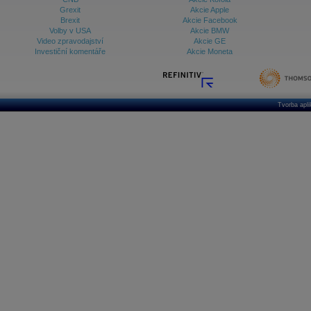
Grexit
Akcie Apple
Brexit
Akcie Facebook
Volby v USA
Akcie BMW
Video zpravodajství
Akcie GE
Investiční komentáře
Akcie Moneta
Tvorba apl