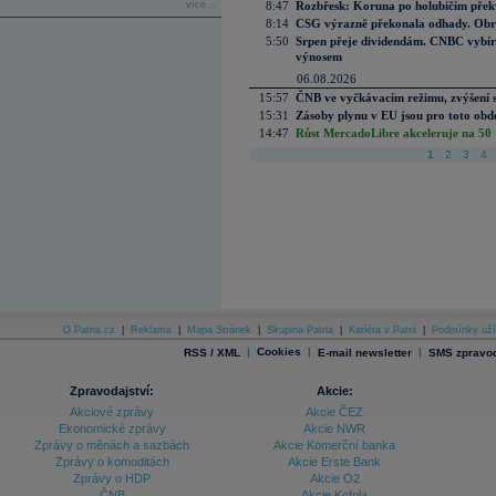
více...
8:47
Rozbřesk: Koruna po holubičím přek
8:14
CSG výrazně překonala odhady. Obran
5:50
Srpen přeje dividendám. CNBC vybírá
výnosem
06.08.2026
15:57
ČNB ve vyčkávacím režimu, zvýšení s
15:31
Zásoby plynu v EU jsou pro toto obdo
14:47
Růst MercadoLibre akceleruje na 50 %
1
2
3
4
O Patria.cz
|
Reklama
|
Mapa Stránek
|
Skupina Patria
|
Kariéra v Patrii
|
Podmínky uží
|
Cookies
|
|
RSS / XML
E-mail newsletter
SMS zpravod
Zpravodajství:
Akcie:
Akciové zprávy
Akcie ČEZ
Ekonomické zprávy
Akcie NWR
Zprávy o měnách a sazbách
Akcie Komerční banka
Zprávy o komoditách
Akcie Erste Bank
Zprávy o HDP
Akcie O2
ČNB
Akcie Kofola