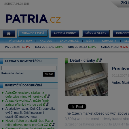
ZKU
SOBOTA 08.08.2026
ZPRAVODAJSTVÍ
AKCIE & FONDY
MĚNY & SAZBY
KOMODIT
|
PŘEHLED ZPRÁV
|
AKCIOVÉ
|
EKONOMICKÉ
|
MĚNY
|
KOMODITY
|
SL
PX
2 785,07
-0,71%
DAX
26 319,45
0,69%
NDQ
26 690,62
1,30%
CZK/€
24,232
-0,02%
Detail - články
HLEDAT V KOMENTÁŘÍCH
Positiv
Pokročilé hledání
hledat
30.11.2007 
Autor:
Mart
INVESTIČNÍ DOPORUČENÍ
AstraZeneca jako sázka na
defenzivu mimo AI horečku
Arista Networks: AI může firmě
zajistit příznivý vítr do zad
Analytický radar: Colt CZ roste díky
vyšší marži, širší integraci i
The Czech market closed up with above 
stabilnějšímu byznysu
3,60%) were the most actively traded stoc
Nové střelivo pro další růst. Patria
target price having been cut to EUR 47 
mění cílovou cenu pro Colt CZ
Goldman Sachs: Je dobrý okamžik