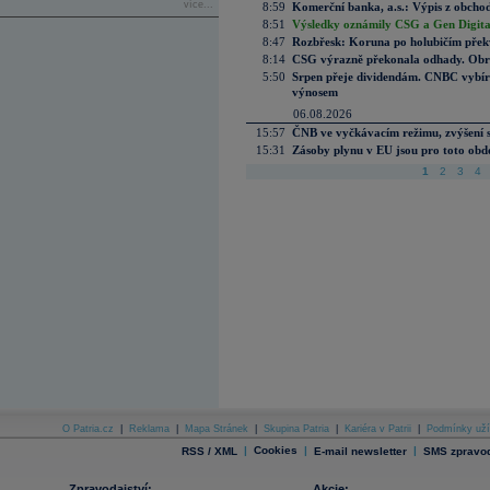
více...
8:59
Komerční banka, a.s.: Výpis z obchod
8:51
Výsledky oznámily CSG a Gen Digital
8:47
Rozbřesk: Koruna po holubičím přek
8:14
CSG výrazně překonala odhady. Obran
5:50
Srpen přeje dividendám. CNBC vybírá
výnosem
06.08.2026
15:57
ČNB ve vyčkávacím režimu, zvýšení s
15:31
Zásoby plynu v EU jsou pro toto obdo
1
2
3
4
O Patria.cz
|
Reklama
|
Mapa Stránek
|
Skupina Patria
|
Kariéra v Patrii
|
Podmínky uží
|
Cookies
|
|
RSS / XML
E-mail newsletter
SMS zpravod
Zpravodajství:
Akcie: