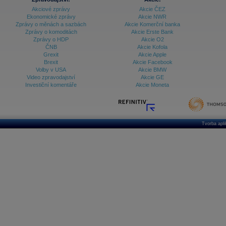
Akciové zprávy
Akcie ČEZ
Ekonomické zprávy
Akcie NWR
Zprávy o měnách a sazbách
Akcie Komerční banka
Zprávy o komoditách
Akcie Erste Bank
Zprávy o HDP
Akcie O2
ČNB
Akcie Kofola
Grexit
Akcie Apple
Brexit
Akcie Facebook
Volby v USA
Akcie BMW
Video zpravodajství
Akcie GE
Investiční komentáře
Akcie Moneta
Tvorba apl