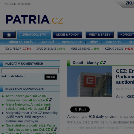
ZKU
NEDĚLE 09.08.2026
ZPRAVODAJSTVÍ
AKCIE & FONDY
MĚNY & SAZBY
KOMODIT
|
PŘEHLED ZPRÁV
|
AKCIOVÉ
|
EKONOMICKÉ
|
MĚNY
|
KOMODITY
|
SL
PX
2 785,07
-0,71%
DAX
26 319,45
0,69%
NDQ
26 690,62
1,30%
CZK/€
24,232
-0,02%
Detail - články
HLEDAT V KOMENTÁŘÍCH
CEZ: En
Parliam
Pokročilé hledání
hledat
auction
INVESTIČNÍ DOPORUČENÍ
08.10.2008 
AstraZeneca jako sázka na
Autor:
KBC
defenzivu mimo AI horečku
Arista Networks: AI může firmě
zajistit příznivý vítr do zad
Analytický radar: Colt CZ roste díky
According to E15 daily, environmental c
vyšší marži, širší integraci i
stabilnějšímu byznysu
that CO2 credits will be fully auctioned fo
Nové střelivo pro další růst. Patria
partial step for full auctioning of CO2 cre
mění cílovou cenu pro Colt CZ
Goldman Sachs: Je dobrý okamžik