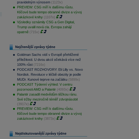
pravidelným výnosem
(1123x)
PREVIEW: CSG míří k dalšímu růstu.
Klíčové bude tempo obranné divize a vývoj
zakázkové knihy
(1107x)
Výsledky oznámily CSG a Gen Digital,
Trump uvalil nová cla. Evropa zahájí
opatrně
(715x)
Nejčtenější zprávy týdne
Goldman Sachs vidí v Evropě přehlížené
příležitosti. U dvou akcií očekává více než
100% růst
(7216x)
PODCAST ROZHOVORY: Eli Lilly vs. Novo
Nordisk. Revoluce v léčbě obezity je podle
MUDr. Kunové teprve na začátku
(5899x)
PODCAST Týdenní výhled: V centru
pozornosti AMD a Palantir
(4093x)
Palantir zasadil medvědům těžkou ránu.
Své tržby meziročně téměř zdvojnásobil
(3917x)
PREVIEW: CSG míří k dalšímu růstu.
Klíčové bude tempo obranné divize a vývoj
zakázkové knihy
(3873x)
Nejdiskutovanější zprávy týdne