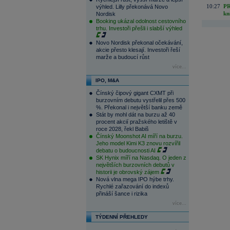
10:27
PR
výhled. Lilly překonává Novo
kn
Nordisk
Booking ukázal odolnost cestovního
trhu. Investoři přešli i slabší výhled
Novo Nordisk překonal očekávání,
akcie přesto klesají. Investoři řeší
marže a budoucí růst
více...
IPO, M&A
Čínský čipový gigant CXMT při
burzovním debutu vystřelil přes 500
%. Překonal i největší banku země
Stát by mohl dát na burzu až 40
procent akcií pražského letiště v
roce 2028, řekl Babiš
Čínský Moonshot AI míří na burzu.
Jeho model Kimi K3 znovu rozvířil
debatu o budoucnosti AI
SK Hynix míří na Nasdaq. O jeden z
největších burzovních debutů v
historii je obrovský zájem
Nová vlna mega IPO hýbe trhy.
Rychlé zařazování do indexů
přináší šance i rizika
více...
TÝDENNÍ PŘEHLEDY