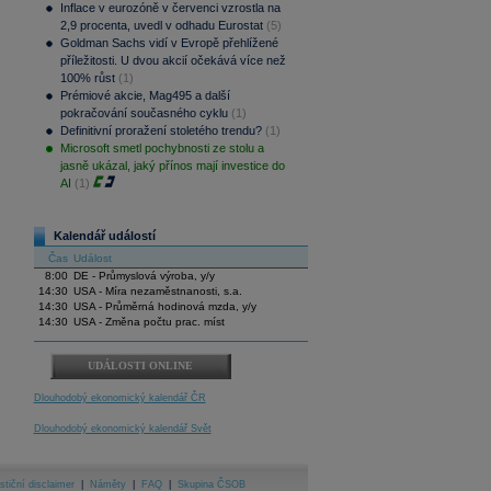
Inflace v eurozóně v červenci vzrostla na
2,9 procenta, uvedl v odhadu Eurostat
(5)
Goldman Sachs vidí v Evropě přehlížené
příležitosti. U dvou akcií očekává více než
100% růst
(1)
Prémiové akcie, Mag495 a další
pokračování současného cyklu
(1)
Definitivní proražení stoletého trendu?
(1)
Microsoft smetl pochybnosti ze stolu a
jasně ukázal, jaký přínos mají investice do
AI
(1)
Kalendář událostí
Čas
Událost
8:00
DE - Průmyslová výroba, y/y
14:30
USA - Míra nezaměstnanosti, s.a.
14:30
USA - Průměrná hodinová mzda, y/y
14:30
USA - Změna počtu prac. míst
UDÁLOSTI ONLINE
Dlouhodobý ekonomický kalendář ČR
Dlouhodobý ekonomický kalendář Svět
stiční disclaimer
|
Náměty
|
FAQ
|
Skupina ČSOB