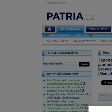
PÁTEK 07.08.2026
ZPRAVODAJSTVÍ
AKCIE & FONDY
|
PŘEHLED ZPRÁV
|
AKCIOVÉ
|
EKONOMICKÉ
PX
2 781,42
-0,84%
DAX
26 298,00
0,60%
NDQ
26 3
Detail
HLEDAT V KOMENTÁŘÍCH
Japons
Pokročilé hledání
japons
hledat
provozn
(Media
INVESTIČNÍ DOPORUČENÍ
AstraZeneca jako sázka na
defenzivu mimo AI horečku
Arista Networks: AI může firmě
zajistit příznivý vítr do zad
Analytický radar: Colt CZ roste díky
Reklama
vyšší marži, širší integraci i
stabilnějšímu byznysu
Nové střelivo pro další růst. Patria
mění cílovou cenu pro Colt CZ
Váš n
Goldman Sachs: Je dobrý okamžik