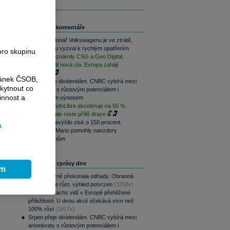
Související komentáře
Hlavní akcionář Volkswagenu je ve ztrátě,
automobilku vyzval k rychlým opatřením
pro skupinu
Výsledky oznámily CSG a Gen Digital,
Trump uvalil nová cla. Evropa zahájí
opatrně
ránek ČSOB,
Srpen přeje dividendám. CNBC vybírá mezi
kytnout co
aristokraty s růstovým potenciálem i
innost a
pravidelným výnosem
Růst MercadoLibre akceleruje na 50 %.
Podle trhu ale roste příliš draze
Nintendo navýšilo zisk o 150 procent.
a
Switch 2 a Mario pomohly navzdory
dražším čipům
Nejčtenější zprávy dne
ím
CSG výrazně překonala odhady. Obranná
divize táhne růst, výhled potvrzen
(3358x)
Goldman Sachs vidí v Evropě přehlížené
příležitosti. U dvou akcií očekává více než
100% růst
(1817x)
Srpen přeje dividendám. CNBC vybírá mezi
aristokraty s růstovým potenciálem i