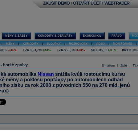
ZKUSIT DEMO
OTEVŘÍT ÚČET
WEBTRADER
|
|
|
MĚNY & SAZBY
KOMODITY & DERIVÁTY
EKONOMIKA
PRÁVO
MOJ
|
MĚNY
|
KOMODITY
|
SLOUPKY
|
ROZHOVORY
|
VIDEO
|
MONITORING
|
48,35
-0,06%
CZK/€
24,236
0,04%
CZK/$
21,030
0,00%
AU
4 315,91
1,85%
BRT
83,08
 - horké zprávy
|
|
E-mailem
Zpět
Tis
ká automobilka
Nissan
snížila kvůli rostoucímu kursu
ké měny a poklesu poptávky po automobilech odhad
ího zisku za rok 2008 z původních 550 na 270 mld. jenů
Fax)
ázor
Přidat názor
Pavouk
Od nejnovějších
|