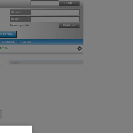
Hledej
Uživatel:
Heslo:
Nová registrace
Přihlásit
E PATRIA
DISKUSE
|
BLOG
4,61%
k
Reklama