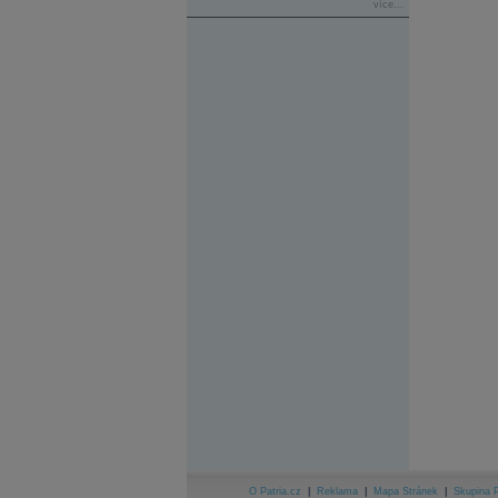
více...
O Patria.cz
|
Reklama
|
Mapa Stránek
|
Skupina P