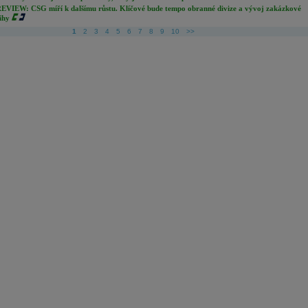
EVIEW: CSG míří k dalšímu růstu. Klíčové bude tempo obranné divize a vývoj zakázkové
ihy
1
2
3
4
5
6
7
8
9
10
>>