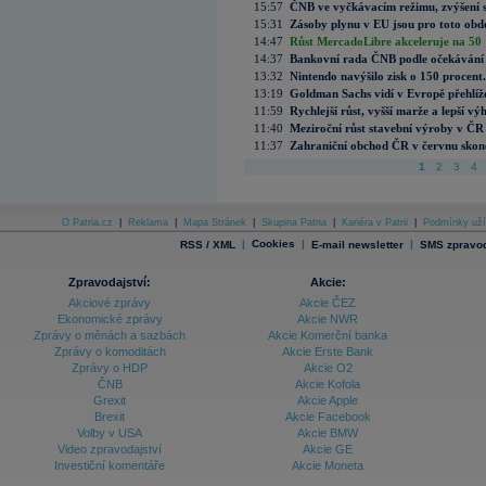
15:57
ČNB ve vyčkávacím režimu, zvýšení s
15:31
Zásoby plynu v EU jsou pro toto obdo
14:47
Růst MercadoLibre akceleruje na 50 %
14:37
Bankovní rada ČNB podle očekávání 
13:32
Nintendo navýšilo zisk o 150 procen
13:19
Goldman Sachs vidí v Evropě přehlíže
11:59
Rychlejší růst, vyšší marže a lepší v
11:40
Meziroční růst stavební výroby v ČR
11:37
Zahraniční obchod ČR v červnu skonč
1
2
3
4
O Patria.cz
|
Reklama
|
Mapa Stránek
|
Skupina Patria
|
Kariéra v Patrii
|
Podmínky uží
|
Cookies
|
|
RSS / XML
E-mail newsletter
SMS zpravod
Zpravodajství:
Akcie:
Akciové zprávy
Akcie ČEZ
Ekonomické zprávy
Akcie NWR
Zprávy o měnách a sazbách
Akcie Komerční banka
Zprávy o komoditách
Akcie Erste Bank
Zprávy o HDP
Akcie O2
ČNB
Akcie Kofola
Grexit
Akcie Apple
Brexit
Akcie Facebook
Volby v USA
Akcie BMW
Video zpravodajství
Akcie GE
Investiční komentáře
Akcie Moneta