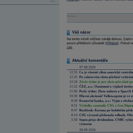
více...
Reklama
Váš názor
Na tomto místě můžete zahájit diskusi. Zatím
pouze přihlášení uživatelé (
Přihlásit
). Pokud ne
zde
.
Aktuální komentáře
07.08.2026
12:55
Co je vlastně cílem americké centrál
12:35
Po raketovém růstu přichází vybírán
12:26
Závěr týdne je pro akcie převážně po
11:52
ČEZ, a.s.: Oznámení o výplatě úrok
11:00
Perly týdne: Zlato nahoru a SpaceX 
10:30
Hlavní akcionář Volkswagenu je ve z
8:59
Komerční banka, a.s.: Výpis z obchod
8:51
Výsledky oznámily CSG a Gen Digital
8:47
Rozbřesk: Koruna po holubičím přek
8:14
CSG výrazně překonala odhady. Obran
5:50
Srpen přeje dividendám. CNBC vybírá
výnosem
06.08.2026