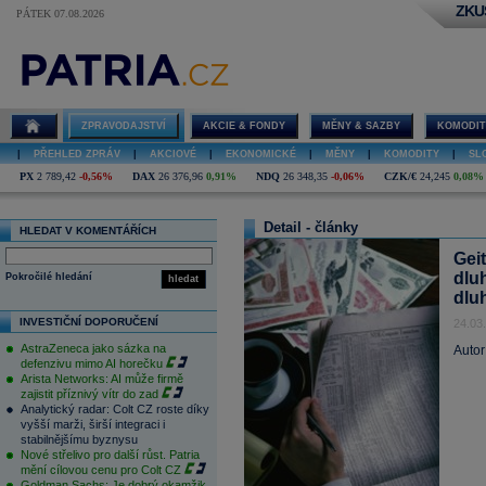
ZKU
PÁTEK 07.08.2026
ZPRAVODAJSTVÍ
AKCIE & FONDY
MĚNY & SAZBY
KOMODIT
|
PŘEHLED ZPRÁV
|
AKCIOVÉ
|
EKONOMICKÉ
|
MĚNY
|
KOMODITY
|
SL
PX
2 789,42
-0,56%
DAX
26 376,96
0,91%
NDQ
26 348,35
-0,06%
CZK/€
24,245
0,08%
Detail - články
HLEDAT V KOMENTÁŘÍCH
Gei
dluh
Pokročilé hledání
hledat
dlu
INVESTIČNÍ DOPORUČENÍ
24.03
AstraZeneca jako sázka na
Autor
defenzivu mimo AI horečku
Arista Networks: AI může firmě
zajistit příznivý vítr do zad
Analytický radar: Colt CZ roste díky
vyšší marži, širší integraci i
stabilnějšímu byznysu
Nové střelivo pro další růst. Patria
mění cílovou cenu pro Colt CZ
Goldman Sachs: Je dobrý okamžik