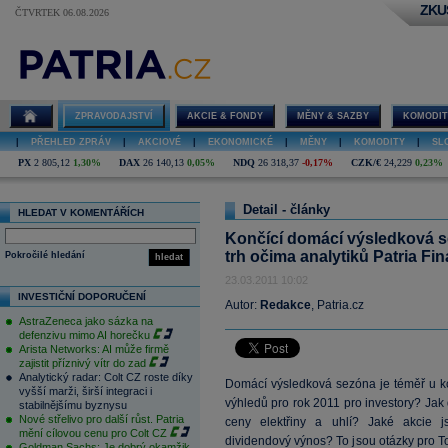
ZKU
ČTVRTEK 06.08.2026
ZPRAVODAJSTVÍ
AKCIE & FONDY
MĚNY & SAZBY
KOMODIT
|
PŘEHLED ZPRÁV
|
AKCIOVÉ
|
EKONOMICKÉ
|
MĚNY
|
KOMODITY
|
SL
PX
2 805,12
1,30%
DAX
26 140,13
0,05%
NDQ
26 318,37
-0,17%
CZK/€
24,229
0,23%
Detail - články
HLEDAT V KOMENTÁŘÍCH
Končící domácí výsledková s
trh očima analytiků Patria Fi
Pokročilé hledání
hledat
23.03.2011 10:02
INVESTIČNÍ DOPORUČENÍ
Autor:
Redakce
, Patria.cz
AstraZeneca jako sázka na
defenzivu mimo AI horečku
Arista Networks: AI může firmě
zajistit příznivý vítr do zad
Analytický radar: Colt CZ roste díky
Domácí výsledková sezóna je téměř u ko
vyšší marži, širší integraci i
výhledů pro rok 2011 pro investory? Ja
stabilnějšímu byznysu
Nové střelivo pro další růst. Patria
ceny elektřiny a uhlí? Jaké akcie j
mění cílovou cenu pro Colt CZ
dividendový výnos? To jsou otázky pro 
Goldman Sachs: Je dobrý okamžik