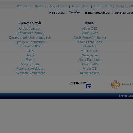
O Patria.cz
|
Reklama
|
Mapa Stránek
|
Skupina Patria
|
Kariéra v Patrii
|
Podmínky uží
|
Cookies
|
|
RSS / XML
E-mail newsletter
SMS zpravod
Zpravodajství:
Akcie:
Akciové zprávy
Akcie ČEZ
Ekonomické zprávy
Akcie NWR
Zprávy o měnách a sazbách
Akcie Komerční banka
Zprávy o komoditách
Akcie Erste Bank
Zprávy o HDP
Akcie O2
ČNB
Akcie Kofola
Grexit
Akcie Apple
Brexit
Akcie Facebook
Volby v USA
Akcie BMW
Video zpravodajství
Akcie GE
Investiční komentáře
Akcie Moneta
Tvorba apl