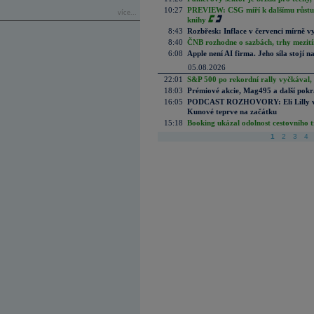
10:27
PREVIEW: CSG míří k dalšímu růstu.
více...
knihy
8:43
Rozbřesk: Inflace v červenci mírně v
8:40
ČNB rozhodne o sazbách, trhy mezitím
6:08
Apple není AI firma. Jeho síla stojí n
05.08.2026
22:01
S&P 500 po rekordní rally vyčkával,
18:03
Prémiové akcie, Mag495 a další pokr
16:05
PODCAST ROZHOVORY: Eli Lilly vs. 
Kunové teprve na začátku
15:18
Booking ukázal odolnost cestovního trh
1
2
3
4