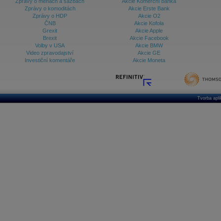
Zprávy o měnách a sazbách
Akcie Komerční banka
Zprávy o komoditách
Akcie Erste Bank
Zprávy o HDP
Akcie O2
ČNB
Akcie Kofola
Grexit
Akcie Apple
Brexit
Akcie Facebook
Volby v USA
Akcie BMW
Video zpravodajství
Akcie GE
Investiční komentáře
Akcie Moneta
Tvorba apl