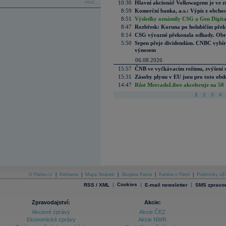
více...
10:30
Hlavní akcionář Volkswagenu je ve z
8:59
Komerční banka, a.s.: Výpis z obchod
8:51
Výsledky oznámily CSG a Gen Digital
8:47
Rozbřesk: Koruna po holubičím přek
8:14
CSG výrazně překonala odhady. Obran
5:50
Srpen přeje dividendám. CNBC vybírá
výnosem
06.08.2026
15:57
ČNB ve vyčkávacím režimu, zvýšení s
15:31
Zásoby plynu v EU jsou pro toto obdo
14:47
Růst MercadoLibre akceleruje na 50 %
1
2
3
4
O Patria.cz
|
Reklama
|
Mapa Stránek
|
Skupina Patria
|
Kariéra v Patrii
|
Podmínky uží
|
Cookies
|
|
RSS / XML
E-mail newsletter
SMS zpravod
Zpravodajství:
Akcie:
Akciové zprávy
Akcie ČEZ
Ekonomické zprávy
Akcie NWR