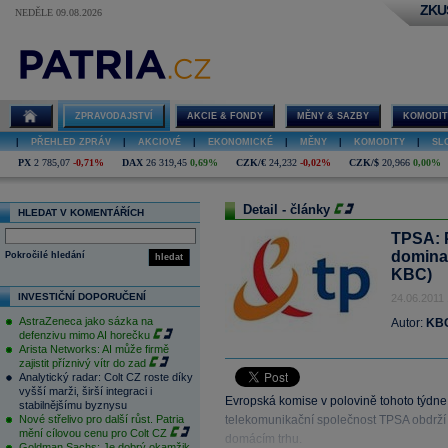
ZKU
NEDĚLE 09.08.2026
ZPRAVODAJSTVÍ
AKCIE & FONDY
MĚNY & SAZBY
KOMODIT
|
PŘEHLED ZPRÁV
|
AKCIOVÉ
|
EKONOMICKÉ
|
MĚNY
|
KOMODITY
|
SL
PX
2 785,07
-0,71%
DAX
26 319,45
0,69%
CZK/€
24,232
-0,02%
CZK/$
20,966
0,00%
Detail - články
HLEDAT V KOMENTÁŘÍCH
TPSA: P
domina
Pokročilé hledání
hledat
KBC)
INVESTIČNÍ DOPORUČENÍ
24.06.2011 
AstraZeneca jako sázka na
Autor:
KBC
defenzivu mimo AI horečku
Arista Networks: AI může firmě
zajistit příznivý vítr do zad
Analytický radar: Colt CZ roste díky
vyšší marži, širší integraci i
Evropská komise v polovině tohoto týdne 
stabilnějšímu byznysu
Nové střelivo pro další růst. Patria
telekomunikační společnost TPSA obdrží 
mění cílovou cenu pro Colt CZ
domácím trhu.
Goldman Sachs: Je dobrý okamžik