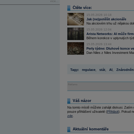
více...
Čtěte více:
15.05.2026 10:18
Jak (ne)potěšit akcionáře
Na akciovém trhu už nějakou do
15.05.2026 12:04
Arista Networks: AI může firmě 
Během korekce v uplynulých týdn
15.05.2026 13:44
Perly týdne: Dluhové konce ve
Dan Niles z Niles Investment Ma
Tagy:
regulace
,
stát
,
AI
,
Znárodněn
Reklama
Váš názor
Na tomto místě můžete zahájit diskusi. Zatím
pouze přihlášení uživatelé (
Přihlásit
). Pokud ne
zde
.
Aktuální komentáře