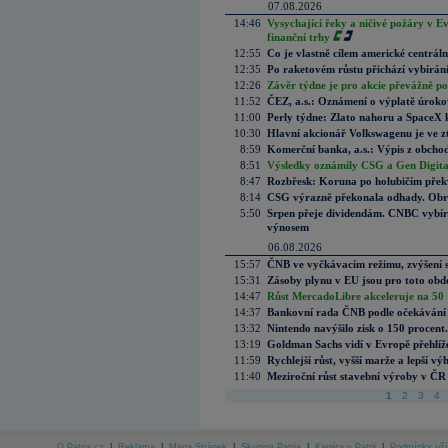
07.08.2026
14:46
Vysychající řeky a ničivé požáry v E
finanční trhy
12:55
Co je vlastně cílem americké centrál
12:35
Po raketovém růstu přichází vybírán
12:26
Závěr týdne je pro akcie převážně po
11:52
ČEZ, a.s.: Oznámení o výplatě úrok
11:00
Perly týdne: Zlato nahoru a SpaceX 
10:30
Hlavní akcionář Volkswagenu je ve z
8:59
Komerční banka, a.s.: Výpis z obchod
8:51
Výsledky oznámily CSG a Gen Digital
8:47
Rozbřesk: Koruna po holubičím přek
8:14
CSG výrazně překonala odhady. Obran
5:50
Srpen přeje dividendám. CNBC vybírá
výnosem
06.08.2026
15:57
ČNB ve vyčkávacím režimu, zvýšení s
15:31
Zásoby plynu v EU jsou pro toto obdo
14:47
Růst MercadoLibre akceleruje na 50 %
14:37
Bankovní rada ČNB podle očekávání 
13:32
Nintendo navýšilo zisk o 150 procen
13:19
Goldman Sachs vidí v Evropě přehlíže
11:59
Rychlejší růst, vyšší marže a lepší v
11:40
Meziroční růst stavební výroby v ČR
1
2
3
4
O Patria.cz
|
Reklama
|
Mapa Stránek
|
Skupina Patria
|
Kariéra v Patrii
|
Podmínky uží