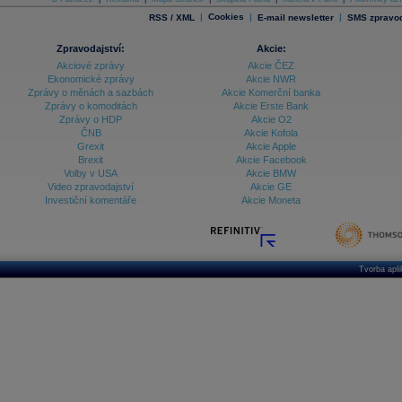
|
Cookies
|
|
RSS / XML
E-mail newsletter
SMS zpravod
Zpravodajství:
Akcie:
Akciové zprávy
Akcie ČEZ
Ekonomické zprávy
Akcie NWR
Zprávy o měnách a sazbách
Akcie Komerční banka
Zprávy o komoditách
Akcie Erste Bank
Zprávy o HDP
Akcie O2
ČNB
Akcie Kofola
Grexit
Akcie Apple
Brexit
Akcie Facebook
Volby v USA
Akcie BMW
Video zpravodajství
Akcie GE
Investiční komentáře
Akcie Moneta
Tvorba apl