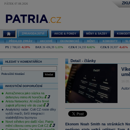
ZKU
PÁTEK 07.08.2026
ZPRAVODAJSTVÍ
AKCIE & FONDY
MĚNY & SAZBY
KOMODIT
|
PŘEHLED ZPRÁV
|
AKCIOVÉ
|
EKONOMICKÉ
|
MĚNY
|
KOMODITY
|
SL
PX
2 788,63
-0,59%
DAX
26 436,39
1,13%
CZK/€
24,233
0,02%
CZK/$
20,937
-0,45%
Detail - články
HLEDAT V KOMENTÁŘÍCH
Vík
umě
Pokročilé hledání
hledat
16.05
INVESTIČNÍ DOPORUČENÍ
Autor
AstraZeneca jako sázka na
defenzivu mimo AI horečku
Arista Networks: AI může firmě
zajistit příznivý vítr do zad
Analytický radar: Colt CZ roste díky
vyšší marži, širší integraci i
stabilnějšímu byznysu
Nové střelivo pro další růst. Patria
Ekonom Noah Smith na stránkách Noah
mění cílovou cenu pro Colt CZ
nedávno stala velká událost: Sam Alt
Goldman Sachs: Je dobrý okamžik