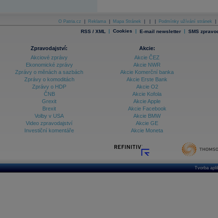
O Patria.cz
|
Reklama
|
Mapa Stránek
|
|
|
Podmínky užívání stránek
|
|
Cookies
|
|
RSS / XML
E-mail newsletter
SMS zpravod
Zpravodajství:
Akcie:
Akciové zprávy
Akcie ČEZ
Ekonomické zprávy
Akcie NWR
Zprávy o měnách a sazbách
Akcie Komerční banka
Zprávy o komoditách
Akcie Erste Bank
Zprávy o HDP
Akcie O2
ČNB
Akcie Kofola
Grexit
Akcie Apple
Brexit
Akcie Facebook
Volby v USA
Akcie BMW
Video zpravodajství
Akcie GE
Investiční komentáře
Akcie Moneta
Tvorba apl