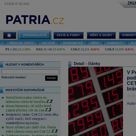
ZKU
PÁTEK 07.08.2026
ZPRAVODAJSTVÍ
AKCIE & FONDY
MĚNY & SAZBY
KOMODIT
|
PŘEHLED ZPRÁV
|
AKCIOVÉ
|
EKONOMICKÉ
|
MĚNY
|
KOMODITY
|
SL
PX
2 805,12
1,30%
DAX
26 140,13
0,05%
CZK/€
24,213
-0,01%
CZK/$
21,019
-0,01%
Detail - články
HLEDAT V KOMENTÁŘÍCH
V P
pod
Pokročilé hledání
hledat
CET
brá
INVESTIČNÍ DOPORUČENÍ
22.09
AstraZeneca jako sázka na
defenzivu mimo AI horečku
Autor
Arista Networks: AI může firmě
zajistit příznivý vítr do zad
Analytický radar: Colt CZ roste díky
vyšší marži, širší integraci i
stabilnějšímu byznysu
Nové střelivo pro další růst. Patria
mění cílovou cenu pro Colt CZ
Goldman Sachs: Je dobrý okamžik