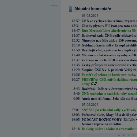
více...
Aktuální komentáře
06.08.2026
15:57
ČNB ve vyčkávacím režimu, zvýšení s
15:31
Zásoby plynu v EU jsou pro toto obdo
14:47
Růst MercadoLibre akceleruje na 50 %
14:37
Bankovní rada ČNB podle očekávání 
13:32
Nintendo navýšilo zisk o 150 procen
13:19
Goldman Sachs vidí v Evropě přehlíže
11:59
Rychlejší růst, vyšší marže a lepší v
11:40
Meziroční růst stavební výroby v ČR
11:37
Zahraniční obchod ČR v červnu skonč
11:35
Český průmysl zakončil druhé čtvrtlet
11:29
Skupina ČSOB v 1. pololetí: Velký zá
11:26
Paměťový sektor je brzda pro techy,
10:27
PREVIEW: CSG míří k dalšímu růstu.
knihy
8:43
Rozbřesk: Inflace v červenci mírně v
8:40
ČNB rozhodne o sazbách, trhy mezitím
6:08
Apple není AI firma. Jeho síla stojí n
05.08.2026
22:01
S&P 500 po rekordní rally vyčkával,
18:03
Prémiové akcie, Mag495 a další pokr
16:05
PODCAST ROZHOVORY: Eli Lilly vs. 
Kunové teprve na začátku
15:18
Booking ukázal odolnost cestovního trh
1
2
3
4