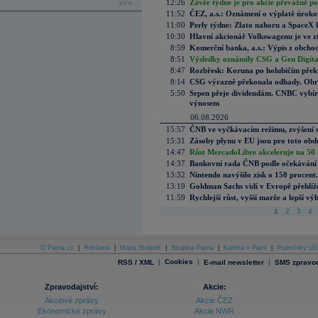
12:26
Závěr týdne je pro akcie převážně po
více...
11:52
ČEZ, a.s.: Oznámení o výplatě úrok
11:00
Perly týdne: Zlato nahoru a SpaceX 
10:30
Hlavní akcionář Volkswagenu je ve z
8:59
Komerční banka, a.s.: Výpis z obchod
8:51
Výsledky oznámily CSG a Gen Digital
8:47
Rozbřesk: Koruna po holubičím přek
8:14
CSG výrazně překonala odhady. Obran
5:50
Srpen přeje dividendám. CNBC vybírá
výnosem
06.08.2026
15:57
ČNB ve vyčkávacím režimu, zvýšení s
15:31
Zásoby plynu v EU jsou pro toto obdo
14:47
Růst MercadoLibre akceleruje na 50 %
14:37
Bankovní rada ČNB podle očekávání 
13:32
Nintendo navýšilo zisk o 150 procen
13:19
Goldman Sachs vidí v Evropě přehlíže
11:59
Rychlejší růst, vyšší marže a lepší v
1
2
3
4
O Patria.cz
|
Reklama
|
Mapa Stránek
|
Skupina Patria
|
Kariéra v Patrii
|
Podmínky uží
|
Cookies
|
|
RSS / XML
E-mail newsletter
SMS zpravod
Zpravodajství:
Akcie:
Akciové zprávy
Akcie ČEZ
Ekonomické zprávy
Akcie NWR