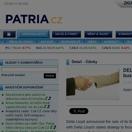
ZKU
PÁTEK 07.08.2026
ZPRAVODAJSTVÍ
AKCIE & FONDY
MĚNY & SAZBY
KOMODIT
|
PŘEHLED ZPRÁV
|
AKCIOVÉ
|
EKONOMICKÉ
|
MĚNY
|
KOMODITY
|
SL
PX
2 783,44
-0,77%
DAX
26 363,93
0,87%
CZK/€
24,236
0,03%
CZK/$
20,942
-0,42%
Detail - články
HLEDAT V KOMENTÁŘÍCH
DEL
bus
Pokročilé hledání
hledat
30.09
INVESTIČNÍ DOPORUČENÍ
Autor
AstraZeneca jako sázka na
defenzivu mimo AI horečku
Arista Networks: AI může firmě
zajistit příznivý vítr do zad
Analytický radar: Colt CZ roste díky
vyšší marži, širší integraci i
stabilnějšímu byznysu
Delta Lloyd announced the sale of its 
Nové střelivo pro další růst. Patria
with Delta Lloyd's stated strategy to fo
mění cílovou cenu pro Colt CZ
Goldman Sachs: Je dobrý okamžik