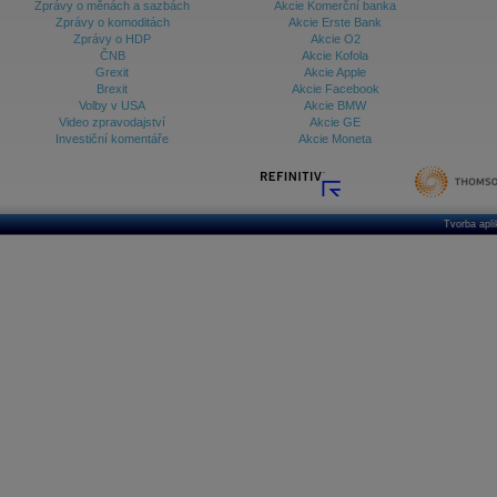
Zprávy o měnách a sazbách
Akcie Komerční banka
Zprávy o komoditách
Akcie Erste Bank
Zprávy o HDP
Akcie O2
ČNB
Akcie Kofola
Grexit
Akcie Apple
Brexit
Akcie Facebook
Volby v USA
Akcie BMW
Video zpravodajství
Akcie GE
Investiční komentáře
Akcie Moneta
Tvorba apl