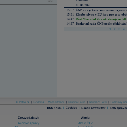
více...
06.08.2026
15:57
ČNB ve vyčkávacím režimu, zvýšení s
15:31
Zásoby plynu v EU jsou pro toto obdo
14:47
Růst MercadoLibre akceleruje na 50 %
14:37
Bankovní rada ČNB podle očekávání 
1
2
3
4
O Patria.cz
|
Reklama
|
Mapa Stránek
|
Skupina Patria
|
Kariéra v Patrii
|
Podmínky uží
|
Cookies
|
|
RSS / XML
E-mail newsletter
SMS zpravod
Zpravodajství:
Akcie:
Akciové zprávy
Akcie ČEZ