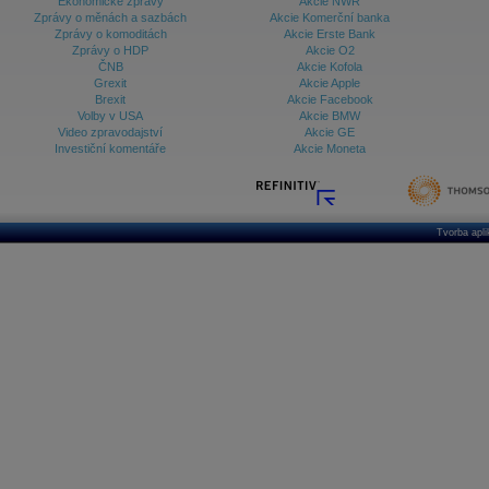
Ekonomické zprávy
Akcie NWR
Zprávy o měnách a sazbách
Akcie Komerční banka
Zprávy o komoditách
Akcie Erste Bank
Zprávy o HDP
Akcie O2
ČNB
Akcie Kofola
Grexit
Akcie Apple
Brexit
Akcie Facebook
Volby v USA
Akcie BMW
Video zpravodajství
Akcie GE
Investiční komentáře
Akcie Moneta
Tvorba apl