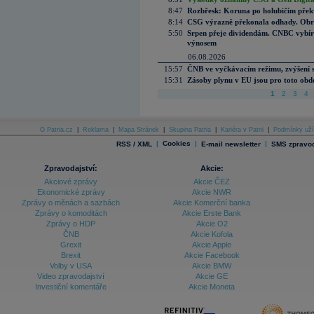
8:47
Rozbřesk: Koruna po holubičím přek
8:14
CSG výrazně překonala odhady. Obran
5:50
Srpen přeje dividendám. CNBC vybírá
výnosem
06.08.2026
15:57
ČNB ve vyčkávacím režimu, zvýšení s
15:31
Zásoby plynu v EU jsou pro toto obdo
1
2
3
4
O Patria.cz
|
Reklama
|
Mapa Stránek
|
Skupina Patria
|
Kariéra v Patrii
|
Podmínky uží
|
Cookies
|
|
RSS / XML
E-mail newsletter
SMS zpravod
Zpravodajství:
Akcie:
Akciové zprávy
Akcie ČEZ
Ekonomické zprávy
Akcie NWR
Zprávy o měnách a sazbách
Akcie Komerční banka
Zprávy o komoditách
Akcie Erste Bank
Zprávy o HDP
Akcie O2
ČNB
Akcie Kofola
Grexit
Akcie Apple
Brexit
Akcie Facebook
Volby v USA
Akcie BMW
Video zpravodajství
Akcie GE
Investiční komentáře
Akcie Moneta