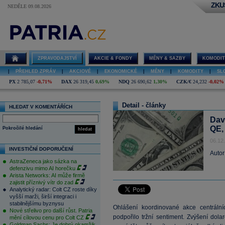
ZKU
NEDĚLE 09.08.2026
ZPRAVODAJSTVÍ
AKCIE & FONDY
MĚNY & SAZBY
KOMODIT
|
PŘEHLED ZPRÁV
|
AKCIOVÉ
|
EKONOMICKÉ
|
MĚNY
|
KOMODITY
|
SL
PX
2 785,07
-0,71%
DAX
26 319,45
0,69%
NDQ
26 690,62
1,30%
CZK/€
24,232
-0,02%
Detail - články
HLEDAT V KOMENTÁŘÍCH
Davi
QE,
Pokročilé hledání
hledat
06.12
INVESTIČNÍ DOPORUČENÍ
Autor
AstraZeneca jako sázka na
defenzivu mimo AI horečku
Arista Networks: AI může firmě
zajistit příznivý vítr do zad
Analytický radar: Colt CZ roste díky
vyšší marži, širší integraci i
stabilnějšímu byznysu
Ohlášení koordinované akce centráln
Nové střelivo pro další růst. Patria
podpořilo tržní sentiment. Zvýšení dola
mění cílovou cenu pro Colt CZ
Goldman Sachs: Je dobrý okamžik