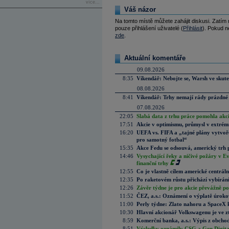
více...
Váš názor
Na tomto místě můžete zahájit diskusi. Zatím
pouze přihlášení uživatelé (
Přihlásit
). Pokud ne
zde
.
Aktuální komentáře
09.08.2026
8:35
Víkendář: Nebojte se, Warsh ve skute
08.08.2026
8:41
Víkendář: Trhy nemají rády prázdné 
07.08.2026
22:05
Slabá data z trhu práce pomohla akc
17:51
Akcie v optimismu, průmysl v extrémn
16:20
UEFA vs. FIFA a „tajné plány vytvoř
pro samotný fotbal“
15:35
Akce Fedu se odsouvá, americký trh 
14:46
Vysychající řeky a ničivé požáry v E
finanční trhy
12:55
Co je vlastně cílem americké centrál
12:35
Po raketovém růstu přichází vybírán
12:26
Závěr týdne je pro akcie převážně po
11:52
ČEZ, a.s.: Oznámení o výplatě úrok
11:00
Perly týdne: Zlato nahoru a SpaceX 
10:30
Hlavní akcionář Volkswagenu je ve z
8:59
Komerční banka, a.s.: Výpis z obchod
8:51
Výsledky oznámily CSG a Gen Digital