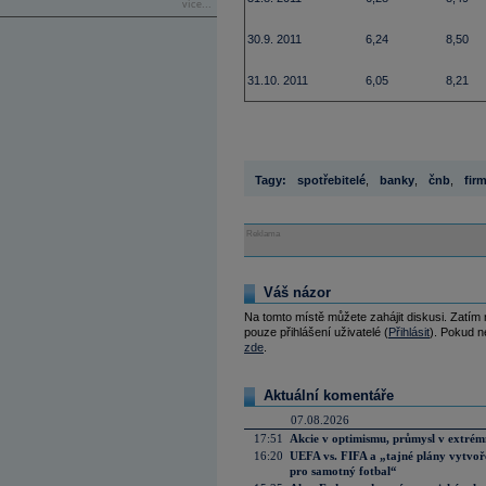
více...
30.9. 2011
6,24
8,50
31.10. 2011
6,05
8,21
Tagy:
spotřebitelé
,
banky
,
čnb
,
fir
Reklama
Váš názor
Na tomto místě můžete zahájit diskusi. Zatím
pouze přihlášení uživatelé (
Přihlásit
). Pokud ne
zde
.
Aktuální komentáře
07.08.2026
17:51
Akcie v optimismu, průmysl v extrémn
16:20
UEFA vs. FIFA a „tajné plány vytvoř
pro samotný fotbal“