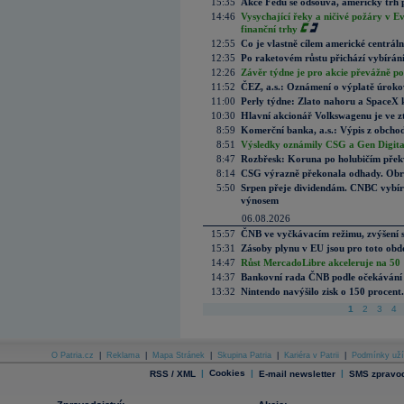
15:35
Akce Fedu se odsouvá, americký trh 
14:46
Vysychající řeky a ničivé požáry v E
finanční trhy
12:55
Co je vlastně cílem americké centrál
12:35
Po raketovém růstu přichází vybírán
12:26
Závěr týdne je pro akcie převážně po
11:52
ČEZ, a.s.: Oznámení o výplatě úrok
11:00
Perly týdne: Zlato nahoru a SpaceX 
10:30
Hlavní akcionář Volkswagenu je ve z
8:59
Komerční banka, a.s.: Výpis z obchod
8:51
Výsledky oznámily CSG a Gen Digital
8:47
Rozbřesk: Koruna po holubičím přek
8:14
CSG výrazně překonala odhady. Obran
5:50
Srpen přeje dividendám. CNBC vybírá
výnosem
06.08.2026
15:57
ČNB ve vyčkávacím režimu, zvýšení s
15:31
Zásoby plynu v EU jsou pro toto obdo
14:47
Růst MercadoLibre akceleruje na 50 %
14:37
Bankovní rada ČNB podle očekávání 
13:32
Nintendo navýšilo zisk o 150 procen
1
2
3
4
O Patria.cz
|
Reklama
|
Mapa Stránek
|
Skupina Patria
|
Kariéra v Patrii
|
Podmínky uží
|
Cookies
|
|
RSS / XML
E-mail newsletter
SMS zpravod