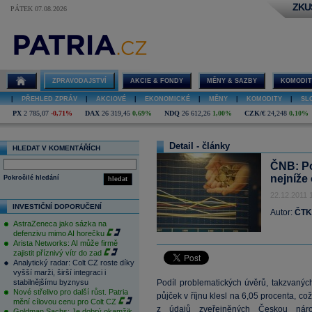
ZKU
PÁTEK 07.08.2026
ZPRAVODAJSTVÍ
AKCIE & FONDY
MĚNY & SAZBY
KOMODIT
|
PŘEHLED ZPRÁV
|
AKCIOVÉ
|
EKONOMICKÉ
|
MĚNY
|
KOMODITY
|
SL
PX
2 785,07
-0,71%
DAX
26 319,45
0,69%
NDQ
26 612,26
1,00%
CZK/€
24,248
0,10%
Detail - články
HLEDAT V KOMENTÁŘÍCH
ČNB: Po
nejníže
Pokročilé hledání
hledat
22.12.2011 
INVESTIČNÍ DOPORUČENÍ
Autor:
ČTK
AstraZeneca jako sázka na
defenzivu mimo AI horečku
Arista Networks: AI může firmě
zajistit příznivý vítr do zad
Analytický radar: Colt CZ roste díky
vyšší marži, širší integraci i
stabilnějšímu byznysu
Podíl problematických úvěrů, takzvaný
Nové střelivo pro další růst. Patria
půjček v říjnu klesl na 6,05 procenta, co
mění cílovou cenu pro Colt CZ
z údajů zveřejněných Českou nár
Goldman Sachs: Je dobrý okamžik