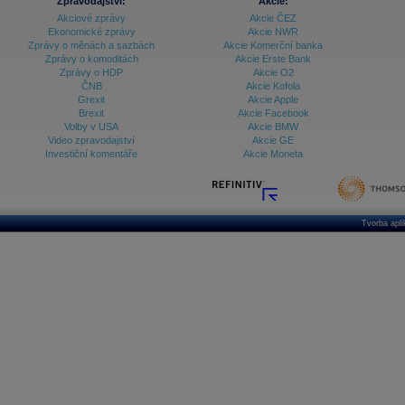
Zpravodajství:
Akcie:
Akciové zprávy
Akcie ČEZ
Ekonomické zprávy
Akcie NWR
Zprávy o měnách a sazbách
Akcie Komerční banka
Zprávy o komoditách
Akcie Erste Bank
Zprávy o HDP
Akcie O2
ČNB
Akcie Kofola
Grexit
Akcie Apple
Brexit
Akcie Facebook
Volby v USA
Akcie BMW
Video zpravodajství
Akcie GE
Investiční komentáře
Akcie Moneta
Tvorba apl