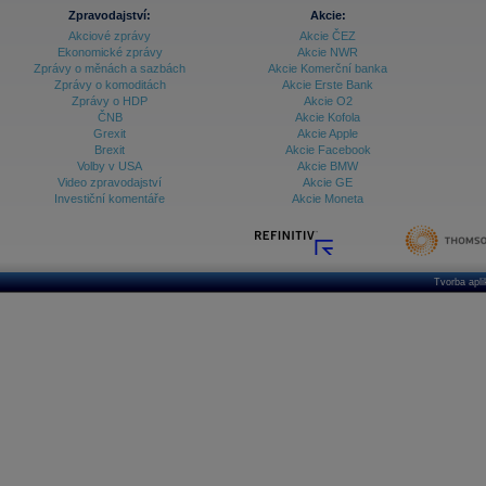
Zpravodajství:
Akcie:
Akciové zprávy
Akcie ČEZ
Ekonomické zprávy
Akcie NWR
Zprávy o měnách a sazbách
Akcie Komerční banka
Zprávy o komoditách
Akcie Erste Bank
Zprávy o HDP
Akcie O2
ČNB
Akcie Kofola
Grexit
Akcie Apple
Brexit
Akcie Facebook
Volby v USA
Akcie BMW
Video zpravodajství
Akcie GE
Investiční komentáře
Akcie Moneta
Tvorba apl