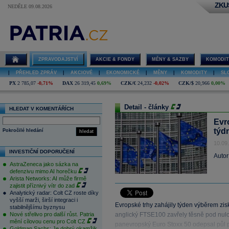
ZKU
NEDĚLE 09.08.2026
ZPRAVODAJSTVÍ
AKCIE & FONDY
MĚNY & SAZBY
KOMODIT
|
PŘEHLED ZPRÁV
|
AKCIOVÉ
|
EKONOMICKÉ
|
MĚNY
|
KOMODITY
|
SL
PX
2 785,07
-0,71%
DAX
26 319,45
0,69%
CZK/€
24,232
-0,02%
CZK/$
20,966
0,00%
Detail - články
HLEDAT V KOMENTÁŘÍCH
Evr
týd
Pokročilé hledání
hledat
10.09
INVESTIČNÍ DOPORUČENÍ
Autor
AstraZeneca jako sázka na
defenzivu mimo AI horečku
Arista Networks: AI může firmě
zajistit příznivý vítr do zad
Analytický radar: Colt CZ roste díky
vyšší marži, širší integraci i
Evropské trhy zahájily týden výběrem z
stabilnějšímu byznysu
Nové střelivo pro další růst. Patria
anglický FTSE100 zavřely těsně pod nulo
mění cílovou cenu pro Colt CZ
panevropský Euro Stoxx 50 odepsal půl 
Goldman Sachs: Je dobrý okamžik