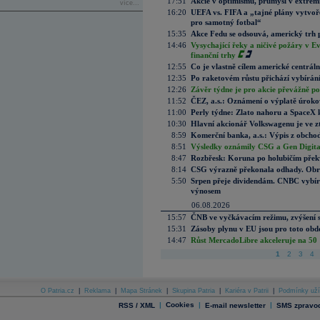
17:51
Akcie v optimismu, průmysl v extrémn
více...
16:20
UEFA vs. FIFA a „tajné plány vytvoř
pro samotný fotbal“
15:35
Akce Fedu se odsouvá, americký trh 
14:46
Vysychající řeky a ničivé požáry v E
finanční trhy
12:55
Co je vlastně cílem americké centrál
12:35
Po raketovém růstu přichází vybírán
12:26
Závěr týdne je pro akcie převážně po
11:52
ČEZ, a.s.: Oznámení o výplatě úrok
11:00
Perly týdne: Zlato nahoru a SpaceX 
10:30
Hlavní akcionář Volkswagenu je ve z
8:59
Komerční banka, a.s.: Výpis z obchod
8:51
Výsledky oznámily CSG a Gen Digital
8:47
Rozbřesk: Koruna po holubičím přek
8:14
CSG výrazně překonala odhady. Obran
5:50
Srpen přeje dividendám. CNBC vybírá
výnosem
06.08.2026
15:57
ČNB ve vyčkávacím režimu, zvýšení s
15:31
Zásoby plynu v EU jsou pro toto obdo
14:47
Růst MercadoLibre akceleruje na 50 %
1
2
3
4
O Patria.cz
|
Reklama
|
Mapa Stránek
|
Skupina Patria
|
Kariéra v Patrii
|
Podmínky uží
|
Cookies
|
|
RSS / XML
E-mail newsletter
SMS zpravod