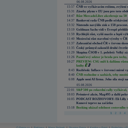
06.08.2026
15:57
ČNB ve vyčkávacím režimu, zvýšení s
15:31
Zásoby plynu v EU jsou pro toto obdo
14:47
Růst MercadoLibre akceleruje na 50 %
14:37
Bankovní rada ČNB podle očekávání 
13:32
Nintendo navýšilo zisk o 150 procen
13:19
Goldman Sachs vidí v Evropě přehlíže
11:59
Rychlejší růst, vyšší marže a lepší v
11:40
Meziroční růst stavební výroby v ČR
11:37
Zahraniční obchod ČR v červnu skonč
11:35
Český průmysl zakončil druhé čtvrtlet
11:29
Skupina ČSOB v 1. pololetí: Velký zá
11:26
Paměťový sektor je brzda pro techy,
10:27
PREVIEW: CSG míří k dalšímu růstu.
knihy
8:43
Rozbřesk: Inflace v červenci mírně v
8:40
ČNB rozhodne o sazbách, trhy mezitím
6:08
Apple není AI firma. Jeho síla stojí n
05.08.2026
22:01
S&P 500 po rekordní rally vyčkával,
18:03
Prémiové akcie, Mag495 a další pokr
16:05
PODCAST ROZHOVORY: Eli Lilly vs. 
Kunové teprve na začátku
15:18
Booking ukázal odolnost cestovního trh
1
2
3
4
O Patria.cz
|
Reklama
|
Mapa Stránek
|
Skupina Patria
|
Kariéra v Patrii
|
Podmínky uží