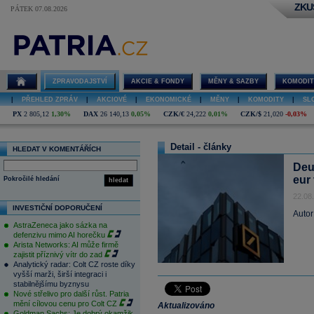
ZKU
PÁTEK 07.08.2026
ZPRAVODAJSTVÍ
AKCIE & FONDY
MĚNY & SAZBY
KOMODIT
|
PŘEHLED ZPRÁV
|
AKCIOVÉ
|
EKONOMICKÉ
|
MĚNY
|
KOMODITY
|
SL
PX
2 805,12
1,30%
DAX
26 140,13
0,05%
CZK/€
24,222
0,01%
CZK/$
21,020
-0,03%
Detail - články
HLEDAT V KOMENTÁŘÍCH
Deu
eur
Pokročilé hledání
hledat
22.08
INVESTIČNÍ DOPORUČENÍ
Autor
AstraZeneca jako sázka na
defenzivu mimo AI horečku
Arista Networks: AI může firmě
zajistit příznivý vítr do zad
Analytický radar: Colt CZ roste díky
vyšší marži, širší integraci i
stabilnějšímu byznysu
Nové střelivo pro další růst. Patria
mění cílovou cenu pro Colt CZ
Aktualizováno
Goldman Sachs: Je dobrý okamžik