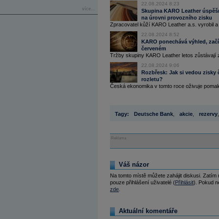
22.08.2024 8:23
více...
Skupina KARO Leather úspěšně 
na úrovni provozního zisku
Zpracovatel kůží KARO Leather a.s. vyrobil a p
22.08.2024 8:52
KARO ponechává výhled, začín
červeném
Tržby skupiny KARO Leather letos zůstávají z
22.08.2024 9:06
Rozbřesk: Jak si vedou zisky 
rozletu?
Česká ekonomika v tomto roce oživuje pomale
Tagy:
Deutsche Bank
,
akcie
,
rezervy
,
Reklama
Váš názor
Na tomto místě můžete zahájit diskusi. Zatím
pouze přihlášení uživatelé (
Přihlásit
). Pokud ne
zde
.
Aktuální komentáře