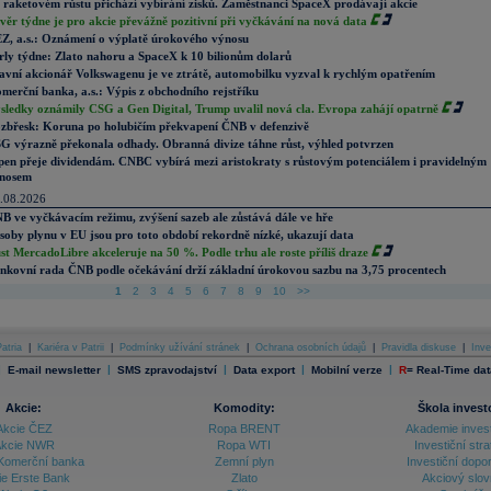
 raketovém růstu přichází vybírání zisků. Zaměstnanci SpaceX prodávají akcie
věr týdne je pro akcie převážně pozitivní při vyčkávání na nová data
Z, a.s.: Oznámení o výplatě úrokového výnosu
rly týdne: Zlato nahoru a SpaceX k 10 bilionům dolarů
avní akcionář Volkswagenu je ve ztrátě, automobilku vyzval k rychlým opatřením
merční banka, a.s.: Výpis z obchodního rejstříku
sledky oznámily CSG a Gen Digital, Trump uvalil nová cla. Evropa zahájí opatrně
zbřesk: Koruna po holubičím překvapení ČNB v defenzivě
G výrazně překonala odhady. Obranná divize táhne růst, výhled potvrzen
pen přeje dividendám. CNBC vybírá mezi aristokraty s růstovým potenciálem i pravidelným
nosem
.08.2026
B ve vyčkávacím režimu, zvýšení sazeb ale zůstává dále ve hře
soby plynu v EU jsou pro toto období rekordně nízké, ukazují data
st MercadoLibre akceleruje na 50 %. Podle trhu ale roste příliš draze
nkovní rada ČNB podle očekávání drží základní úrokovou sazbu na 3,75 procentech
1
2
3
4
5
6
7
8
9
10
>>
atria
|
Kariéra v Patrii
|
Podmínky užívání stránek
|
Ochrana osobních údajů
|
Pravidla diskuse
|
Inve
|
|
|
|
|
E-mail newsletter
SMS zpravodajství
Data export
Mobilní verze
R
=
Real-Time dat
Akcie:
Komodity:
Škola invest
Akcie ČEZ
Ropa BRENT
Akademie inves
kcie NWR
Ropa WTI
Investiční stra
Komerční banka
Zemní plyn
Investiční dopo
ie Erste Bank
Zlato
Akciový slov