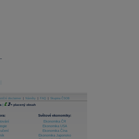
stiční disclaimer
|
Náměty
|
FAQ
|
Skupina ČSOB
a
|
=
placený obsah
ora:
Světové ekonomiky:
tování
Ekonomika ČR
tegie
Ekonomika USA
ručení
Ekonomika Čína
ník
Ekonomika Japonsko