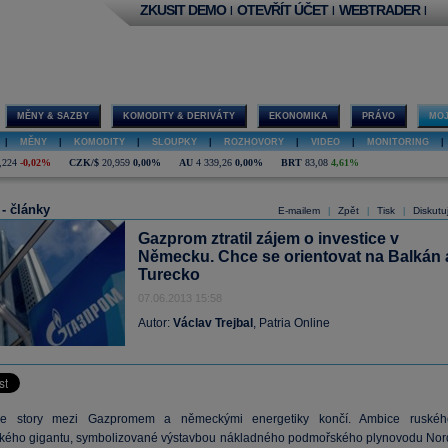
ZKUSIT DEMO
OTEVŘÍT ÚČET
WEBTRADER
|
|
|
MĚNY & SAZBY
KOMODITY & DERIVÁTY
EKONOMIKA
PRÁVO
MOJ
|
MĚNY
|
KOMODITY
|
SLOUPKY
|
ROZHOVORY
|
VIDEO
|
MONITORING
|
,224
-0,02%
CZK/$
20,959
0,00%
AU
4 339,26
0,00%
BRT
83,08
4,61%
 - články
E-mailem
Zpět
Tisk
Diskutu
|
|
|
Gazprom ztratil zájem o investice v
Německu. Chce se orientovat na Balkán 
Turecko
07.06.2013 15:58
Autor:
Václav Trejbal
, Patria Online
ve story mezi Gazpromem a německými energetiky končí. Ambice ruskéh
kého gigantu, symbolizované výstavbou nákladného podmořského plynovodu Nor