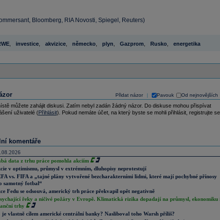
Kommersant, Bloomberg, RIA Novosti, Spiegel, Reuters)
RWE
,
investice
,
akvizice
,
německo
,
plyn
,
Gazprom
,
Rusko
,
energetika
ázor
Přidat názor
Pavouk
Od nejnovějších
|
ístě můžete zahájit diskusi. Zatím nebyl zadán žádný názor. Do diskuse mohou přispívat
ášení uživatelé (
Přihlásit
). Pokud nemáte účet, na který byste se mohli přihlásit, registrujte se
lní komentáře
.08.2026
abá data z trhu práce pomohla akciím
cie v optimismu, průmysl v extrémním, dluhopisy neprotestují
FA vs. FIFA a „tajné plány vytvořené bezcharakterními lidmi, které mají pochybné přínosy
o samotný fotbal“
ce Fedu se odsouvá, americký trh práce překvapil opět negativně
sychající řeky a ničivé požáry v Evropě. Klimatická rizika dopadají na průmysl, ekonomiku 
nanční trhy
 je vlastně cílem americké centrální banky? Nasliboval toho Warsh příliš?