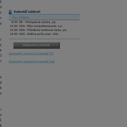
á
l
Kalendář událostí
o
m
Čas
Událost
8:00
DE - Průmyslová výroba, y/y
y
14:30
USA - Míra nezaměstnanosti, s.a.
14:30
USA - Průměrná hodinová mzda, y/y
14:30
USA - Změna počtu prac. míst
o
,
UDÁLOSTI ONLINE
e
Dlouhodobý ekonomický kalendář ČR
í
h
Dlouhodobý ekonomický kalendář Svět
o
í
k
v
i
v
ě
ě