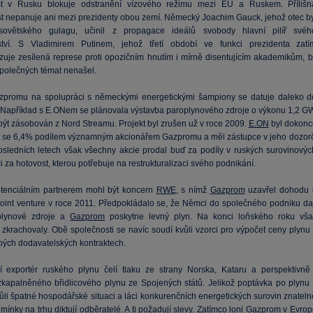
st v Rusku blokuje odstranění vízového režimu mezi EU a Ruskem. Přílišn
t nepanuje ani mezi prezidenty obou zemí. Německý Joachim Gauck, jehož otec by
ovětského gulagu, učinil z propagace ideálů svobody hlavní pilíř svéh
tství. S Vladimirem Putinem, jehož třetí období ve funkci prezidenta zatí
izuje zesílená represe proti opozičním hnutím i mírně disentujícím akademikům, b
 společných témat nenašel.
promu na spolupráci s německými energetickými šampiony se datuje daleko d
. Například s E.ONem se plánovala výstavba paroplynového zdroje o výkonu 1,2 GW
 být zásobován z Nord Streamu. Projekt byl zrušen už v roce 2009.
E.ON
byl dokonc
et se 6,4% podílem významným akcionářem Gazpromu a měl zástupce v jeho dozorč
osledních letech však všechny akcie prodal buď za podíly v ruských surovinovýc
či za hotovost, kterou potřebuje na restrukturalizaci svého podnikání.
tenciálním partnerem mohl být koncern
RWE
, s nímž
Gazprom
uzavřel dohodu 
 joint venture v roce 2011. Předpokládalo se, že Němci do společného podniku daj
plynové zdroje a
Gazprom
poskytne levný plyn. Na konci loňského roku vša
 zkrachovaly. Obě společnosti se navíc soudí kvůli vzorci pro výpočet ceny plynu 
ých dodavatelských kontraktech.
 exportér ruského plynu čelí tlaku ze strany Norska, Kataru a perspektivně 
kapalněného břidlicového plynu ze Spojených států. Jelikož poptávka po plynu 
ůli špatné hospodářské situaci a láci konkurenčních energetických surovin znateln
mínky na trhu diktují odběratelé. A ti požadují slevy. Zatímco loni
Gazprom
v Evrop