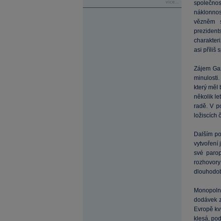
více...
společno
náklonnos
vězněm s
preziden
charakter
asi příliš
Zájem Gaz
minulosti
který měl
několik l
radě. V p
ložiscích 
Dalším po
vytvoření
své paro
rozhovory
dlouhodob
Monopolní
dodávek z
Evropě kv
klesá, pod