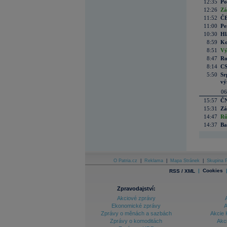
12:35
Po
12:26
Zá
11:52
ČE
11:00
Pe
10:30
Hl
8:59
Ko
8:51
Vý
8:47
Ro
8:14
CS
5:50
Sr
vý
06
15:57
ČN
15:31
Zá
14:47
Rů
14:37
Ba
O Patria.cz
|
Reklama
|
Mapa Stránek
|
Skupina P
|
Cookies
RSS / XML
Zpravodajství:
Akciové zprávy
Ekonomické zprávy
A
Zprávy o měnách a sazbách
Akcie 
Zprávy o komoditách
Akc