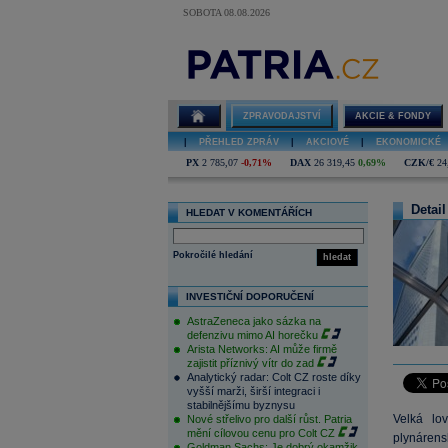
SOBOTA 08.08.2026
ZPRAVODAJSTVÍ
AKCIE & FONDY
|
PŘEHLED ZPRÁV
|
AKCIOVÉ
|
EKONOMICKÉ
PX
2 785,07
-0,71%
DAX
26 319,45
0,69%
CZK/€
24
Detail
HLEDAT V KOMENTÁŘÍCH
Pokročilé hledání
hledat
INVESTIČNÍ DOPORUČENÍ
AstraZeneca jako sázka na
defenzivu mimo AI horečku
Arista Networks: AI může firmě
zajistit příznivý vítr do zad
Analytický radar: Colt CZ roste díky
vyšší marži, širší integraci i
stabilnějšímu byznysu
Velká lo
Nové střelivo pro další růst. Patria
mění cílovou cenu pro Colt CZ
plynárens
Goldman Sachs: Je dobrý okamžik