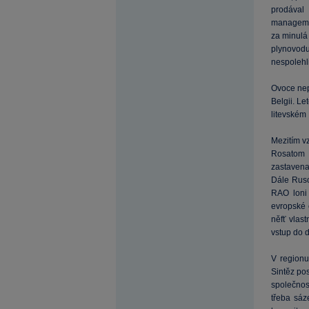
prodával
manageme
za minulá
plynovodu
nespolehl
Ovoce nep
Belgii. Le
litevském
Mezitím vz
Rosatom 
zastavena
Dále Ruso
RAO loni
evropské 
něfť vlas
vstup do d
V regionu
Sintěz po
společnost
třeba sáz