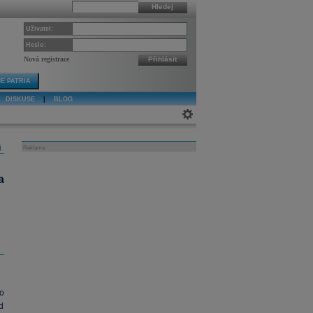
Hledej
Uživatel:
Heslo:
Nová registrace
Přihlásit
E PATRIA
DISKUSE
|
BLOG
j
Reklama
a
o
d