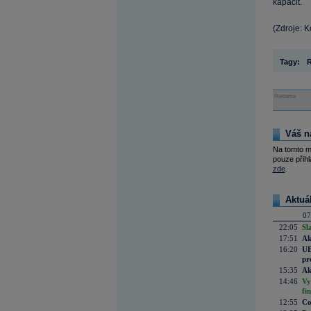
kapacit.
(Zdroje: 
Tagy:
Reklama
Váš n
Na tomto m
pouze přihl
zde
.
Aktuá
07
22:05
Sl
17:51
Ak
16:20
UE
pr
15:35
Ak
14:46
Vy
fi
12:55
Co