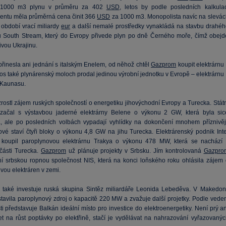
 1000 m3 plynu v průměru za 402
USD
, letos by podle posledních kalkulac
ntu měla průměrná cena činit 366
USD
za 1000 m3. Monopolista navíc na slevác
 období vrací miliardy
eur
a další nemalé prostředky vynakládá na stavbu drahéh
 South Stream, který do Evropy přivede plyn po dně Černého moře, čímž obejd
ivou Ukrajinu.
řinesla ani jednání s italským Enelem, od něhož chtěl
Gazprom
koupit elektrárnu
tos také plynárenský moloch prodal jedinou výrobní jednotku v Evropě – elektrárnu
 Kaunasu.
rostl zájem ruských společností o energetiku jihovýchodní Evropy a Turecka. Státn
začal s výstavbou jaderné elektrárny Belene o výkonu 2 GW, která byla sic
, ale po posledních volbách vypadají vyhlídky na dokončení mnohem příznivěji
vé staví čtyři bloky o výkonu 4,8 GW na jihu Turecka. Elektrárenský podnik Inte
 koupil paroplynovou elektrárnu Trakya o výkonu 478 MW, která se nachází 
části Turecka.
Gazprom
už plánuje projekty v Srbsku. Jím kontrolovaná
Gazpro
tní srbskou ropnou společnost NIS, která na konci loňského roku ohlásila zájem 
vou elektráren v zemi.
 také investuje ruská skupina Sintěz miliardáře Leonida Lebeděva. V Makedoni
stavila paroplynový zdroj o kapacitě 220 MW a zvažuje další projetky. Podle veden
i představuje Balkán ideální místo pro investice do elektroenergetiky. Není prý a
et na růst poptávky po elektřině, stačí je vydělávat na nahrazování vyřazovanýc