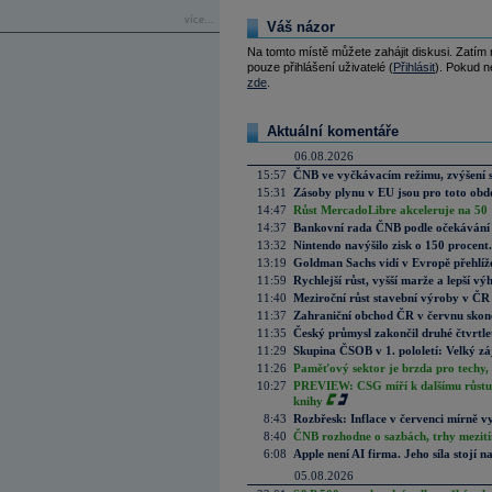
více...
Váš názor
Na tomto místě můžete zahájit diskusi. Zatím
pouze přihlášení uživatelé (
Přihlásit
). Pokud ne
zde
.
Aktuální komentáře
06.08.2026
15:57
ČNB ve vyčkávacím režimu, zvýšení s
15:31
Zásoby plynu v EU jsou pro toto obdo
14:47
Růst MercadoLibre akceleruje na 50 %
14:37
Bankovní rada ČNB podle očekávání 
13:32
Nintendo navýšilo zisk o 150 procen
13:19
Goldman Sachs vidí v Evropě přehlíže
11:59
Rychlejší růst, vyšší marže a lepší v
11:40
Meziroční růst stavební výroby v ČR
11:37
Zahraniční obchod ČR v červnu skonč
11:35
Český průmysl zakončil druhé čtvrtlet
11:29
Skupina ČSOB v 1. pololetí: Velký zá
11:26
Paměťový sektor je brzda pro techy,
10:27
PREVIEW: CSG míří k dalšímu růstu.
knihy
8:43
Rozbřesk: Inflace v červenci mírně v
8:40
ČNB rozhodne o sazbách, trhy mezitím
6:08
Apple není AI firma. Jeho síla stojí n
05.08.2026