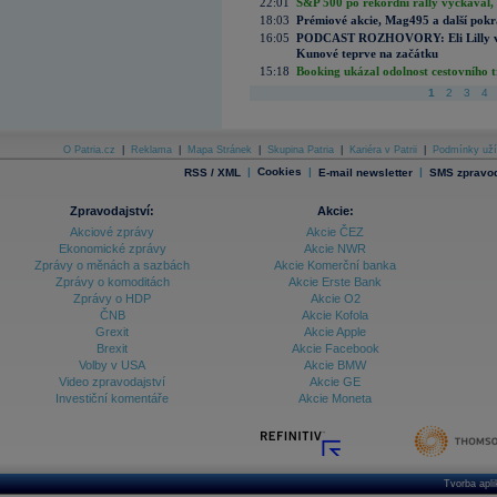
22:01
S&P 500 po rekordní rally vyčkával,
18:03
Prémiové akcie, Mag495 a další pokr
16:05
PODCAST ROZHOVORY: Eli Lilly vs. 
Kunové teprve na začátku
15:18
Booking ukázal odolnost cestovního trh
1
2
3
4
O Patria.cz
|
Reklama
|
Mapa Stránek
|
Skupina Patria
|
Kariéra v Patrii
|
Podmínky uží
|
Cookies
|
|
RSS / XML
E-mail newsletter
SMS zpravod
Zpravodajství:
Akcie:
Akciové zprávy
Akcie ČEZ
Ekonomické zprávy
Akcie NWR
Zprávy o měnách a sazbách
Akcie Komerční banka
Zprávy o komoditách
Akcie Erste Bank
Zprávy o HDP
Akcie O2
ČNB
Akcie Kofola
Grexit
Akcie Apple
Brexit
Akcie Facebook
Volby v USA
Akcie BMW
Video zpravodajství
Akcie GE
Investiční komentáře
Akcie Moneta
Tvorba apl