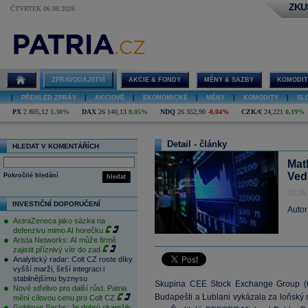
ZKU
ČTVRTEK 06.08.2026
ZPRAVODAJSTVÍ
AKCIE & FONDY
MĚNY & SAZBY
KOMODIT
|
PŘEHLED ZPRÁV
|
AKCIOVÉ
|
EKONOMICKÉ
|
MĚNY
|
KOMODITY
|
SL
PX
2 805,12
1,30%
DAX
26 140,13
0,05%
NDQ
26 352,90
-0,04%
CZK/€
24,221
0,19%
Detail - články
HLEDAT V KOMENTÁŘÍCH
Mat
Ved
Pokročilé hledání
hledat
13.06
INVESTIČNÍ DOPORUČENÍ
Autor
AstraZeneca jako sázka na
defenzivu mimo AI horečku
Arista Networks: AI může firmě
zajistit příznivý vítr do zad
Analytický radar: Colt CZ roste díky
vyšší marži, širší integraci i
stabilnějšímu byznysu
Skupina CEE Stock Exchange Group (CE
Nové střelivo pro další růst. Patria
Budapešti a Lublani vykázala za loňský 
mění cílovou cenu pro Colt CZ
Goldman Sachs: Je dobrý okamžik