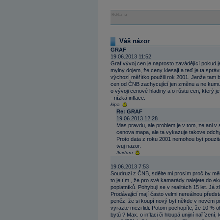
Reklama
Váš názor
GRAF
19.06.2013 11:52
Graf vývoj cen je naprosto zavádějící pokud 
mylný dojem, že ceny klesají a teď je ta sprá
výchozí měřítko použili rok 2001. Jenže tam b
cen od ČNB zachycující jen změnu a ne kumul
o vývoji cenové hladiny a o růstu cen, který j
- nízká inflace.
kipa
Re: GRAF
19.06.2013 12:28
Mas pravdu, ale problem je v tom, ze ani v 
cenova mapa, ale ta vykazuje takove odchyl
Proto data z roku 2001 nemohou byt pouzita
tvuj nazor.
fluidum
19.06.2013 7:53
Soudruzi z ČNB, sdělte mi prosím proč by měli
to je tím , že pro své kamarády nalejete do
poplatníků. Pohybuji se v realitách 15 let. Já
Prodávající mají často velmi nereálnou předsta
peněz, že si koupí nový byt někde v novém pr
vyrazte mezi lidi. Potom pochopíte, že 10 % ob
bytů ? Max. o inflaci či hloupá unijní nařízení