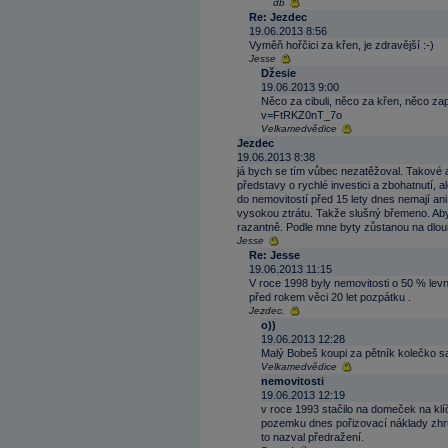
db
Re: Jezdec
19.06.2013 8:56
Vyměň hořčici za křen, je zdravější :-)
Jesse
Džesie
19.06.2013 9:00
Něco za cibuli, něco za křen, něco z
v=FtRKZ0nT_7o
Velkamedvědice
Jezdec
19.06.2013 8:38
já bych se tím vůbec nezatěžoval. Takové 
představy o rychlé investici a zbohatnutí, ale
do nemovitostí před 15 lety dnes nemají an
vysokou ztrátu. Takže slušný břemeno. Aby
razantně. Podle mne byty zůstanou na dlou
Jesse
Re: Jesse
19.06.2013 11:15
V roce 1998 byly nemovitosti o 50 % lev
před rokem věci 20 let pozpátku .
Jezdec.
o))
19.06.2013 12:28
Malý Bobeš koupi za pětník kolečko sa
Velkamedvědice
nemovitosti
19.06.2013 12:19
v roce 1993 stačilo na domeček na klí
pozemku dnes pořizovací náklady zhru
to nazval předražení.