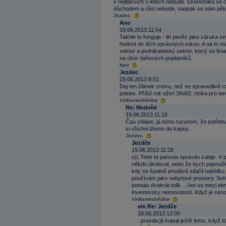
v nejbližších 5 letech nebude. Ekonomika se c
důchodem a růst nebude, naopak se nám pěkně 
Jezdec.
Ano
19.06.2013 11:54
Takhle to funguje - lití peněz jako záruka
hodnot do těch správných rukou. A na to má
sektor a podnikatelský sektor, který se fi
na úkor daňových poplatníků.
kipa
Jezdec
19.06.2013 8:51
Dej ten článek znovu, než se spravedlivě r
pokles. Příští rok oživí SNAD, rizika pro t
Velkamedvědice
Re: Medvěd
19.06.2013 11:16
Čau chlape, já tomu rozumím, že potřebuj
si všichni lžeme do kapsy.
Jezdec.
Jezdče
19.06.2013 11:26
o)) Tebe ta paronia opravdu zabije. V 
někdo úkoloval, nebo že bych papouš
kdy se špatně prodává stlačil nabídku t
používám jako nebytové prostory. Sehrál
pomalu dvakrát tolik. . Jen se mezi e
investorsky nemovotosti. Když je cen
Velkamedvědice
vm Re: Jezdče
19.06.2013 12:00
..pravda já kupuji ještě letos, když 