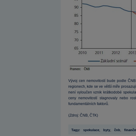
Vývoj cen nemovitostí bude podle ČNB z
regionech, kde se ve větší míře prosazuj
není vyloučen vznik krátkodobé spekulat
ceny nemovitostí stagnovaly nebo ros
fundamentálních faktorů.
(Zdroj: ČNB, ČTK)
Tagy:
spekulace
,
byty
,
čnb
,
finančn