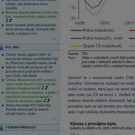
výhled. Lilly překonává Novo
Nordisk
Booking ukázal odolnost cestovního
trhu. Investoři přešli i slabší výhled
Novo Nordisk překonal očekávání,
akcie přesto klesají. Investoři řeší
marže a budoucí růst
více...
IPO, M&A
Čínský čipový gigant CXMT při
burzovním debutu vystřelil přes 500
%. Překonal i největší banku země
Stát by mohl dát na burzu až 40
procent akcií pražského letiště v
roce 2028, řekl Babiš
Zároveň se v současnosti podle ČNB o
Čínský Moonshot AI míří na burzu.
investice. Důvodem je zvyšující se roz
Jeho model Kimi K3 znovu rozvířil
debatu o budoucnosti AI
úvěrů na bydlení, které jsou na velmi n
SK Hynix míří na Nasdaq. O jeden z
dále rostly (za ČR ke konci 1. čtvrtlet
největších burzovních debutů v
poklesu výnosů státních dluhopisů, tak
ú
historii je obrovský zájem
Nová vlna mega IPO hýbe trhy.
pronájmu bytu se tak dostaly pro všech
Rychlé zařazování do indexů
aktiv i nad náklady dluhového financován
přináší šance i rizika
více...
TÝDENNÍ PŘEHLEDY