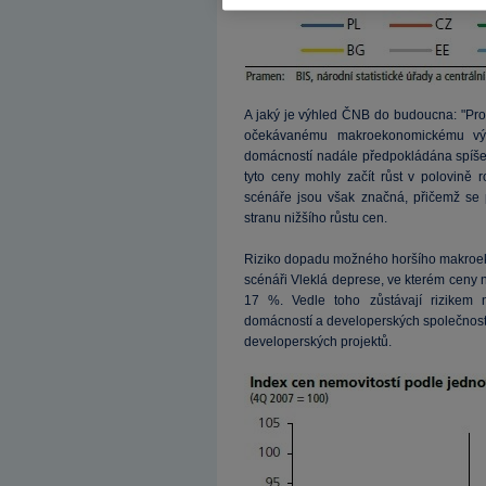
A jaký je výhled ČNB do budoucna: "Pro 
očekávanému makroekonomickému vývo
domácností nadále předpokládána spíše 
tyto ceny mohly začít růst v polovině 
scénáře jsou však značná, přičemž se 
stranu nižšího růstu cen.
Riziko dopadu možného horšího makroek
scénáři Vleklá deprese, ve kterém ceny 
17 %. Vedle toho zůstávají rizikem 
domácností a developerských společností, 
developerských projektů.