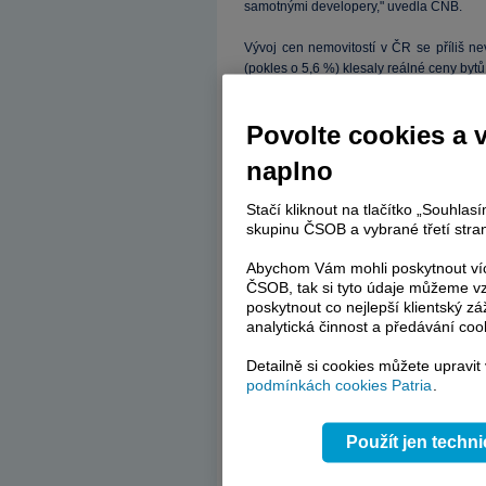
samotnými developery," uvedla ČNB.
Vývoj cen nemovitostí v ČR se příliš n
(pokles o 5,6 %) klesaly reálné ceny by
vyspělosti. V některých byly poklesy v
Maďarsku, Slovinsku, Rumunsku a v Li
Povolte cookies a 
Bulharsko, Slovensko a Lotyšsko). Jedin
Estonsko. "V tomto případě se ale spíše
naplno
průběhu let 2007–2009, jenž dosáhl témě
Stačí kliknout na tlačítko „Souhla
skupinu ČSOB a vybrané třetí stran
Abychom Vám mohli poskytnout víc
ČSOB, tak si tyto údaje můžeme vz
poskytnout co nejlepší klientský zá
analytická činnost a předávání coo
Detailně si cookies můžete upravit
podmínkách cookies Patria
.
Použít jen techn