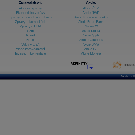
Zpravodajství:
Akcie:
Akciové zprávy
Akcie ČEZ
Ekonomické zprávy
Akcie NWR
Zprávy o měnách a sazbách
Akcie Komerční banka
Zprávy o komoditách
Akcie Erste Bank
Zprávy o HDP
Akcie O2
ČNB
Akcie Kofola
Grexit
Akcie Apple
Brexit
Akcie Facebook
Volby v USA
Akcie BMW
Video zpravodajství
Akcie GE
Investiční komentáře
Akcie Moneta
Tvorba apl