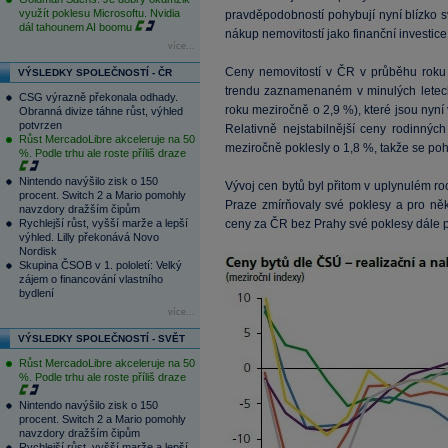
využít poklesu Microsoftu. Nvidia
pravděpodobností pohybují nyní blízko s
dál tahounem AI boomu
nákup nemovitostí jako finanční investice
více...
Ceny nemovitostí v ČR v průběhu roku
VÝSLEDKY SPOLEČNOSTÍ - ČR
trendu zaznamenaném v minulých letech.
CSG výrazně překonala odhady.
roku meziročně o 2,9 %), které jsou nyn
Obranná divize táhne růst, výhled
potvrzen
Relativně nejstabilnější ceny rodinnýc
Růst MercadoLibre akceleruje na 50
meziročně poklesly o 1,8 %, takže se po
%. Podle trhu ale roste příliš draze
Nintendo navýšilo zisk o 150
Vývoj cen bytů byl přitom v uplynulém r
procent. Switch 2 a Mario pomohly
Praze zmírňovaly své poklesy a pro někt
navzdory dražším čipům
Rychlejší růst, vyšší marže a lepší
ceny za ČR bez Prahy své poklesy dále 
výhled. Lilly překonává Novo
Nordisk
Skupina ČSOB v 1. pololetí: Velký
zájem o financování vlastního
bydlení
více...
VÝSLEDKY SPOLEČNOSTÍ - SVĚT
Růst MercadoLibre akceleruje na 50
%. Podle trhu ale roste příliš draze
Nintendo navýšilo zisk o 150
procent. Switch 2 a Mario pomohly
navzdory dražším čipům
Rychlejší růst, vyšší marže a lepší