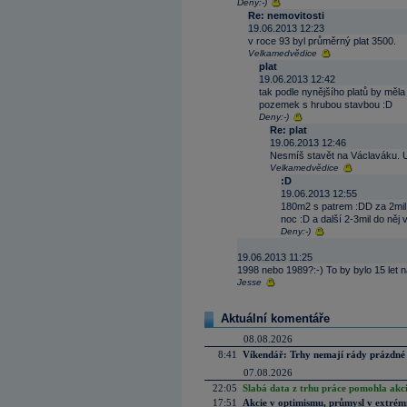
Deny:-)
Re: nemovitosti
19.06.2013 12:23
v roce 93 byl průměrný plat 3500.
Velkamedvědice
plat
19.06.2013 12:42
tak podle nynějšího platů by měla
pozemek s hrubou stavbou :D
Deny:-)
Re: plat
19.06.2013 12:46
Nesmíš stavět na Václaváku. 
Velkamedvědice
:D
19.06.2013 12:55
180m2 s patrem :DD za 2mil 
noc :D a další 2-3mil do něj
Deny:-)
19.06.2013 11:25
1998 nebo 1989?:-) To by bylo 15 let n
Jesse
Aktuální komentáře
08.08.2026
8:41
Víkendář: Trhy nemají rády prázdné 
07.08.2026
22:05
Slabá data z trhu práce pomohla akc
17:51
Akcie v optimismu, průmysl v extrémn