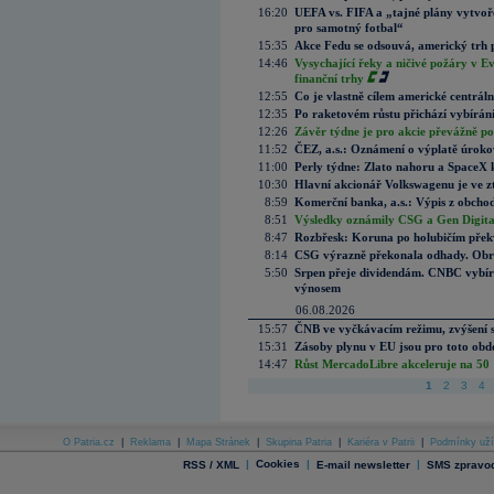
16:20
UEFA vs. FIFA a „tajné plány vytvoř
pro samotný fotbal“
15:35
Akce Fedu se odsouvá, americký trh 
14:46
Vysychající řeky a ničivé požáry v E
finanční trhy
12:55
Co je vlastně cílem americké centrál
12:35
Po raketovém růstu přichází vybírán
12:26
Závěr týdne je pro akcie převážně po
11:52
ČEZ, a.s.: Oznámení o výplatě úrok
11:00
Perly týdne: Zlato nahoru a SpaceX 
10:30
Hlavní akcionář Volkswagenu je ve z
8:59
Komerční banka, a.s.: Výpis z obchod
8:51
Výsledky oznámily CSG a Gen Digital
8:47
Rozbřesk: Koruna po holubičím přek
8:14
CSG výrazně překonala odhady. Obran
5:50
Srpen přeje dividendám. CNBC vybírá
výnosem
06.08.2026
15:57
ČNB ve vyčkávacím režimu, zvýšení s
15:31
Zásoby plynu v EU jsou pro toto obdo
14:47
Růst MercadoLibre akceleruje na 50 %
1
2
3
4
O Patria.cz
|
Reklama
|
Mapa Stránek
|
Skupina Patria
|
Kariéra v Patrii
|
Podmínky uží
|
Cookies
|
|
RSS / XML
E-mail newsletter
SMS zpravod