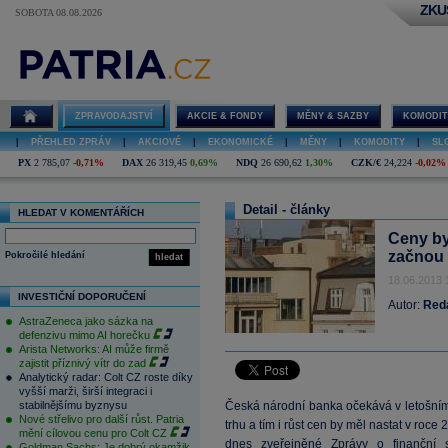
ZKU
SOBOTA 08.08.2026
ZPRAVODAJSTVÍ
AKCIE & FONDY
MĚNY & SAZBY
KOMODIT
|
PŘEHLED ZPRÁV
|
AKCIOVÉ
|
EKONOMICKÉ
|
MĚNY
|
KOMODITY
|
SL
PX
2 785,07
-0,71%
DAX
26 319,45
0,69%
NDQ
26 690,62
1,30%
CZK/€
24,224
-0,02%
Detail - články
HLEDAT V KOMENTÁŘÍCH
Ceny by
začnou 
Pokročilé hledání
hledat
18.06.2013 
INVESTIČNÍ DOPORUČENÍ
Autor:
Red
AstraZeneca jako sázka na
defenzivu mimo AI horečku
Arista Networks: AI může firmě
zajistit příznivý vítr do zad
Analytický radar: Colt CZ roste díky
vyšší marži, širší integraci i
stabilnějšímu byznysu
Česká národní banka očekává v letošním
Nové střelivo pro další růst. Patria
trhu a tím i růst cen by měl nastat v roce 
mění cílovou cenu pro Colt CZ
dnes zveřejněné Zprávy o finanční s
Goldman Sachs: Je dobrý okamžik