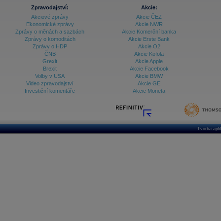
Zpravodajství:
Akcie:
Akciové zprávy
Akcie ČEZ
Ekonomické zprávy
Akcie NWR
Zprávy o měnách a sazbách
Akcie Komerční banka
Zprávy o komoditách
Akcie Erste Bank
Zprávy o HDP
Akcie O2
ČNB
Akcie Kofola
Grexit
Akcie Apple
Brexit
Akcie Facebook
Volby v USA
Akcie BMW
Video zpravodajství
Akcie GE
Investiční komentáře
Akcie Moneta
Tvorba apl