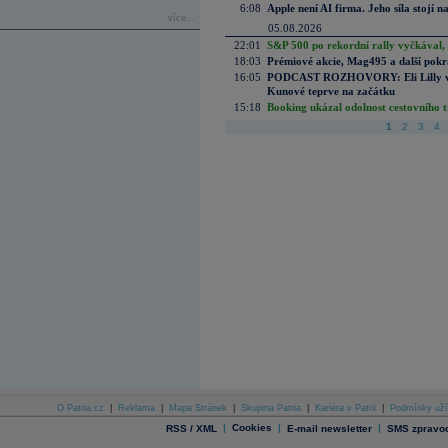
6:08
Apple není AI firma. Jeho síla stojí n
více...
05.08.2026
22:01
S&P 500 po rekordní rally vyčkával,
18:03
Prémiové akcie, Mag495 a další pokr
16:05
PODCAST ROZHOVORY: Eli Lilly vs. 
Kunové teprve na začátku
15:18
Booking ukázal odolnost cestovního trh
1
2
3
4
O Patria.cz
|
Reklama
|
Mapa Stránek
|
Skupina Patria
|
Kariéra v Patrii
|
Podmínky uží
|
Cookies
|
|
RSS / XML
E-mail newsletter
SMS zpravod