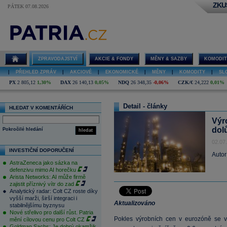
ZKU
PÁTEK 07.08.2026
ZPRAVODAJSTVÍ
AKCIE & FONDY
MĚNY & SAZBY
KOMODIT
|
PŘEHLED ZPRÁV
|
AKCIOVÉ
|
EKONOMICKÉ
|
MĚNY
|
KOMODITY
|
SL
PX
2 805,12
1,30%
DAX
26 140,13
0,05%
NDQ
26 348,35
-0,06%
CZK/€
24,222
0,01%
Detail - články
HLEDAT V KOMENTÁŘÍCH
Výr
dolů
Pokročilé hledání
hledat
02.07
INVESTIČNÍ DOPORUČENÍ
Autor
AstraZeneca jako sázka na
defenzivu mimo AI horečku
Arista Networks: AI může firmě
zajistit příznivý vítr do zad
Analytický radar: Colt CZ roste díky
vyšší marži, širší integraci i
Aktualizováno
stabilnějšímu byznysu
Nové střelivo pro další růst. Patria
Pokles výrobních cen v eurozóně se v
mění cílovou cenu pro Colt CZ
Goldman Sachs: Je dobrý okamžik