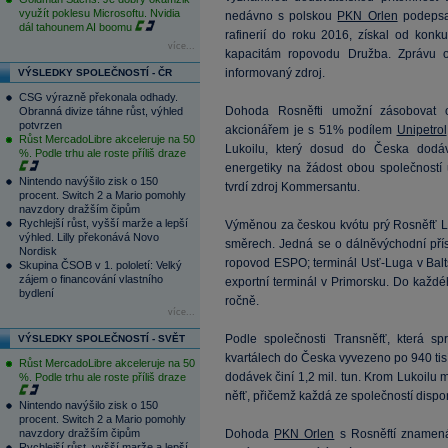
využít poklesu Microsoftu. Nvidia
nedávno s polskou
PKN Orlen
podepsa
dál tahounem AI boomu
rafinerií do roku 2016, získal od kon
více...
kapacitám ropovodu Družba. Zprávu 
informovaný zdroj.
VÝSLEDKY SPOLEČNOSTÍ - ČR
CSG výrazně překonala odhady.
Dohoda Rosněfti umožní zásobovat ob
Obranná divize táhne růst, výhled
potvrzen
akcionářem je s 51% podílem
Unipetrol
Růst MercadoLibre akceleruje na 50
Lukoilu, který dosud do Česka dodá
%. Podle trhu ale roste příliš draze
energetiky na žádost obou společností
Nintendo navýšilo zisk o 150
tvrdí zdroj Kommersantu.
procent. Switch 2 a Mario pomohly
navzdory dražším čipům
Rychlejší růst, vyšší marže a lepší
Výměnou za českou kvótu prý Rosněfť Lu
výhled. Lilly překonává Novo
směrech. Jedná se o dálněvýchodní pří
Nordisk
ropovod ESPO; terminál Usť-Luga v Balts
Skupina ČSOB v 1. pololetí: Velký
zájem o financování vlastního
exportní terminál v Primorsku. Do kaž
bydlení
ročně.
více...
Podle společnosti Transněfť, která sp
VÝSLEDKY SPOLEČNOSTÍ - SVĚT
kvartálech do Česka vyvezeno po 940 tis
Růst MercadoLibre akceleruje na 50
dodávek činí 1,2 mil. tun. Krom Lukoilu
%. Podle trhu ale roste příliš draze
něfť, přičemž každá ze společností dispo
Nintendo navýšilo zisk o 150
procent. Switch 2 a Mario pomohly
navzdory dražším čipům
Dohoda
PKN Orlen
s Rosněftí znamená 
Rychlejší růst, vyšší marže a lepší