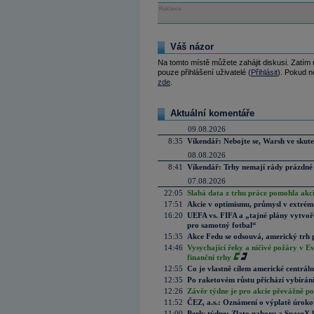
Reklama
Váš názor
Na tomto místě můžete zahájit diskusi. Zatím
pouze přihlášení uživatelé (
Přihlásit
). Pokud ne
zde
.
Aktuální komentáře
09.08.2026
8:35
Víkendář: Nebojte se, Warsh ve skute
08.08.2026
8:41
Víkendář: Trhy nemají rády prázdné 
07.08.2026
22:05
Slabá data z trhu práce pomohla akc
17:51
Akcie v optimismu, průmysl v extrémn
16:20
UEFA vs. FIFA a „tajné plány vytvoř
pro samotný fotbal“
15:35
Akce Fedu se odsouvá, americký trh 
14:46
Vysychající řeky a ničivé požáry v E
finanční trhy
12:55
Co je vlastně cílem americké centrál
12:35
Po raketovém růstu přichází vybírán
12:26
Závěr týdne je pro akcie převážně po
11:52
ČEZ, a.s.: Oznámení o výplatě úrok
11:00
Perly týdne: Zlato nahoru a SpaceX 