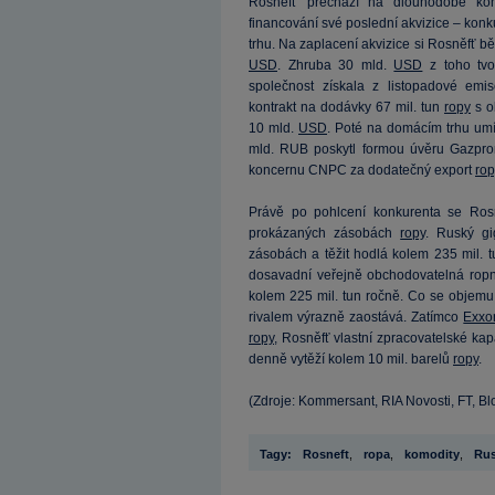
Rosněfť přechází na dlouhodobé kont
financování své poslední akvizice – konk
trhu. Na zaplacení akvizice si Rosněfť 
USD
. Zhruba 30 mld.
USD
z toho tvo
společnost získala z listopadové em
kontrakt na dodávky 67 mil. tun
ropy
s o
10 mld.
USD
. Poté na domácím trhu umí
mld. RUB poskytl formou úvěru Gazpro
koncernu CNPC za dodatečný export
rop
Právě po pohlcení konkurenta se Rosn
prokázaných zásobách
ropy
. Ruský gi
zásobách a těžit hodlá kolem 235 mil. 
dosavadní veřejně obchodovatelná ropná
kolem 225 mil. tun ročně. Co se objem
rivalem výrazně zaostává. Zatímco
Exxo
ropy
, Rosněfť vlastní zpracovatelské ka
denně vytěží kolem 10 mil. barelů
ropy
.
(Zdroje: Kommersant, RIA Novosti, FT, B
Tagy:
Rosneft
,
ropa
,
komodity
,
Ru