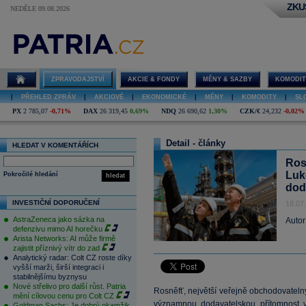
ZKU
NEDĚLE 09.08.2026
ZPRAVODAJSTVÍ
AKCIE & FONDY
MĚNY & SAZBY
KOMODIT
|
PŘEHLED ZPRÁV
|
AKCIOVÉ
|
EKONOMICKÉ
|
MĚNY
|
KOMODITY
|
SL
PX
2 785,07
-0,71%
DAX
26 319,45
0,69%
NDQ
26 690,62
1,30%
CZK/€
24,232
-0,02%
Detail - články
HLEDAT V KOMENTÁŘÍCH
Ros
Luk
Pokročilé hledání
hledat
dod
INVESTIČNÍ DOPORUČENÍ
18.07
AstraZeneca jako sázka na
Autor
defenzivu mimo AI horečku
Arista Networks: AI může firmě
zajistit příznivý vítr do zad
Analytický radar: Colt CZ roste díky
vyšší marži, širší integraci i
stabilnějšímu byznysu
Nové střelivo pro další růst. Patria
Rosněfť, největší veřejně obchodovateln
mění cílovou cenu pro Colt CZ
významnou dodavatelskou přítomnost v
Goldman Sachs: Je dobrý okamžik