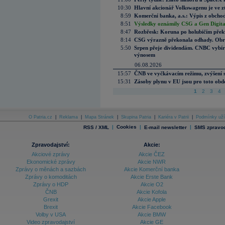
10:30
Hlavní akcionář Volkswagenu je ve z
8:59
Komerční banka, a.s.: Výpis z obchod
8:51
Výsledky oznámily CSG a Gen Digital
8:47
Rozbřesk: Koruna po holubičím přek
8:14
CSG výrazně překonala odhady. Obran
5:50
Srpen přeje dividendám. CNBC vybírá
výnosem
06.08.2026
15:57
ČNB ve vyčkávacím režimu, zvýšení s
15:31
Zásoby plynu v EU jsou pro toto obdo
1
2
3
4
O Patria.cz
|
Reklama
|
Mapa Stránek
|
Skupina Patria
|
Kariéra v Patrii
|
Podmínky uží
|
Cookies
|
|
RSS / XML
E-mail newsletter
SMS zpravod
Zpravodajství:
Akcie:
Akciové zprávy
Akcie ČEZ
Ekonomické zprávy
Akcie NWR
Zprávy o měnách a sazbách
Akcie Komerční banka
Zprávy o komoditách
Akcie Erste Bank
Zprávy o HDP
Akcie O2
ČNB
Akcie Kofola
Grexit
Akcie Apple
Brexit
Akcie Facebook
Volby v USA
Akcie BMW
Video zpravodajství
Akcie GE