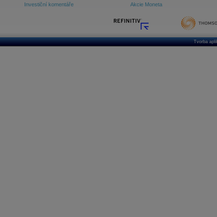
Investiční komentáře
Akcie Moneta
Tvorba apl