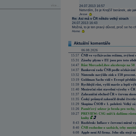
více...
24.07.2013 16:57
Netvrdím, že je Krejčíř beránek, ale 
Jesse
Re: Asi má v ČR někdo velký strach
24.07.2013 16:43
Možná, to je ten pravý důvod, proč se ho ch
Homo
Aktuální komentáře
06.08.2026
15:57
ČNB ve vyčkávacím režimu, zvýšení s
15:31
Zásoby plynu v EU jsou pro toto obdo
14:47
Růst MercadoLibre akceleruje na 50 %
14:37
Bankovní rada ČNB podle očekávání 
13:32
Nintendo navýšilo zisk o 150 procen
13:19
Goldman Sachs vidí v Evropě přehlíže
11:59
Rychlejší růst, vyšší marže a lepší v
11:40
Meziroční růst stavební výroby v ČR
11:37
Zahraniční obchod ČR v červnu skonč
11:35
Český průmysl zakončil druhé čtvrtlet
11:29
Skupina ČSOB v 1. pololetí: Velký zá
11:26
Paměťový sektor je brzda pro techy,
10:27
PREVIEW: CSG míří k dalšímu růstu.
knihy
8:43
Rozbřesk: Inflace v červenci mírně v
8:40
ČNB rozhodne o sazbách, trhy mezitím
6:08
Apple není AI firma. Jeho síla stojí n