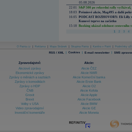
05.08.2026
22:01
S&P 500 po rekordní rally vyčkával,
18:03
Prémiové akcie, Mag495 a další pokr
16:05
PODCAST ROZHOVORY: Eli Lilly vs. 
Kunové teprve na začátku
15:18
Booking ukázal odolnost cestovního trh
1
2
3
4
O Patria.cz
|
Reklama
|
Mapa Stránek
|
Skupina Patria
|
Kariéra v Patrii
|
Podmínky uží
|
Cookies
|
|
RSS / XML
E-mail newsletter
SMS zpravod
Zpravodajství:
Akcie:
Akciové zprávy
Akcie ČEZ
Ekonomické zprávy
Akcie NWR
Zprávy o měnách a sazbách
Akcie Komerční banka
Zprávy o komoditách
Akcie Erste Bank
Zprávy o HDP
Akcie O2
ČNB
Akcie Kofola
Grexit
Akcie Apple
Brexit
Akcie Facebook
Volby v USA
Akcie BMW
Video zpravodajství
Akcie GE
Investiční komentáře
Akcie Moneta