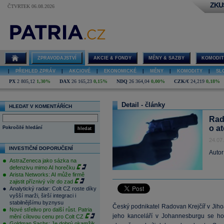
ZKU
ČTVRTEK 06.08.2026
ZPRAVODAJSTVÍ
AKCIE & FONDY
MĚNY & SAZBY
KOMODIT
|
PŘEHLED ZPRÁV
|
AKCIOVÉ
|
EKONOMICKÉ
|
MĚNY
|
KOMODITY
|
SL
PX
2 805,12
1,30%
DAX
26 165,23
0,15%
NDQ
26 364,04
0,00%
CZK/€
24,219
0,18%
Detail - články
HLEDAT V KOMENTÁŘÍCH
Rad
o at
Pokročilé hledání
hledat
24.07
INVESTIČNÍ DOPORUČENÍ
Autor
AstraZeneca jako sázka na
defenzivu mimo AI horečku
Arista Networks: AI může firmě
zajistit příznivý vítr do zad
Analytický radar: Colt CZ roste díky
vyšší marži, širší integraci i
stabilnějšímu byznysu
Český podnikatel Radovan Krejčíř v Jiho
Nové střelivo pro další růst. Patria
jeho kanceláří v Johannesburgu se ho
mění cílovou cenu pro Colt CZ
Goldman Sachs: Je dobrý okamžik