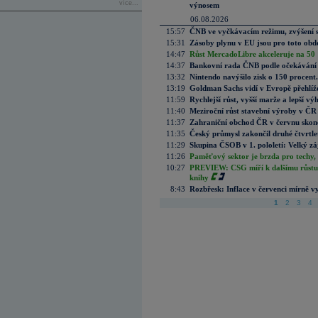
více...
výnosem
06.08.2026
15:57
ČNB ve vyčkávacím režimu, zvýšení s
15:31
Zásoby plynu v EU jsou pro toto obdo
14:47
Růst MercadoLibre akceleruje na 50 %
14:37
Bankovní rada ČNB podle očekávání 
13:32
Nintendo navýšilo zisk o 150 procen
13:19
Goldman Sachs vidí v Evropě přehlíže
11:59
Rychlejší růst, vyšší marže a lepší v
11:40
Meziroční růst stavební výroby v ČR
11:37
Zahraniční obchod ČR v červnu skonč
11:35
Český průmysl zakončil druhé čtvrtlet
11:29
Skupina ČSOB v 1. pololetí: Velký zá
11:26
Paměťový sektor je brzda pro techy,
10:27
PREVIEW: CSG míří k dalšímu růstu.
knihy
8:43
Rozbřesk: Inflace v červenci mírně v
1
2
3
4