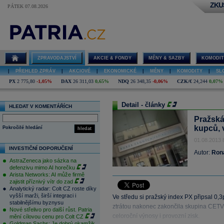
ZKU
PÁTEK 07.08.2026
ZPRAVODAJSTVÍ
AKCIE & FONDY
MĚNY & SAZBY
KOMODIT
|
PŘEHLED ZPRÁV
|
AKCIOVÉ
|
EKONOMICKÉ
|
MĚNY
|
KOMODITY
|
SL
PX
2 775,80
-1,05%
DAX
26 311,03
0,65%
NDQ
26 348,35
-0,06%
CZK/€
24,244
0,07%
Detail - články
HLEDAT V KOMENTÁŘÍCH
Pražská
kupců, 
Pokročilé hledání
hledat
01.08.2013 
INVESTIČNÍ DOPORUČENÍ
Autor:
Ron
AstraZeneca jako sázka na
defenzivu mimo AI horečku
Arista Networks: AI může firmě
zajistit příznivý vítr do zad
Analytický radar: Colt CZ roste díky
vyšší marži, širší integraci i
Ve středu si pražský index PX připsal 0,3p
stabilnějšímu byznysu
ztrátou nakonec zakončila skupina CETV
Nové střelivo pro další růst. Patria
celoroční výnosy i provozní zisk.
mění cílovou cenu pro Colt CZ
Goldman Sachs: Je dobrý okamžik