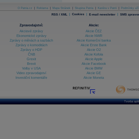
O Patria.cz
|
Reklama
|
Mapa Stránek
|
Skupina Patria
|
Kariéra v Patrii
|
Podmínky uží
|
Cookies
|
|
RSS / XML
E-mail newsletter
SMS zpravod
Zpravodajství:
Akcie:
Akciové zprávy
Akcie ČEZ
Ekonomické zprávy
Akcie NWR
Zprávy o měnách a sazbách
Akcie Komerční banka
Zprávy o komoditách
Akcie Erste Bank
Zprávy o HDP
Akcie O2
ČNB
Akcie Kofola
Grexit
Akcie Apple
Brexit
Akcie Facebook
Volby v USA
Akcie BMW
Video zpravodajství
Akcie GE
Investiční komentáře
Akcie Moneta
Tvorba apl