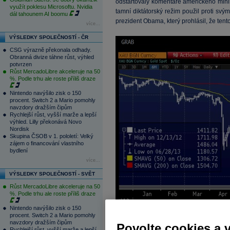
odstartovaly komentáře amerického minist
využít poklesu Microsoftu. Nvidia
tamní diktátorský režim použil proti sv
dál tahounem AI boomu
prezident Obama, který prohlásil, že ten
více...
VÝSLEDKY SPOLEČNOSTÍ - ČR
CSG výrazně překonala odhady.
Obranná divize táhne růst, výhled
potvrzen
Růst MercadoLibre akceleruje na 50
%. Podle trhu ale roste příliš draze
Nintendo navýšilo zisk o 150
procent. Switch 2 a Mario pomohly
navzdory dražším čipům
Rychlejší růst, vyšší marže a lepší
výhled. Lilly překonává Novo
Nordisk
Skupina ČSOB v 1. pololetí: Velký
zájem o financování vlastního
bydlení
více...
VÝSLEDKY SPOLEČNOSTÍ - SVĚT
Růst MercadoLibre akceleruje na 50
%. Podle trhu ale roste příliš draze
Nintendo navýšilo zisk o 150
procent. Switch 2 a Mario pomohly
navzdory dražším čipům
Povolte cookies a 
Rychlejší růst, vyšší marže a lepší