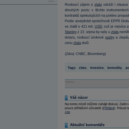
více...
Rostoucí zájem o
zlato
odráží i situace
dlouhých pozic v těchto instrumentec
kontraktů spekulujících na pokles propa
Podle analytické společnosti EPFR Globa
ve zlatě o 421 mil.
USD
, což je nejvíce 
Stanley
z 22. srpna by rally u
zlata
neměla
dolaru, rostoucí úrokové
sazby
a zlepšu
cenu
zlata
dolů.
(Zdroj: CNBC, Bloomberg)
Tagy:
zlato
,
investice
,
komodity
,
po
Reklama
Váš názor
Na tomto místě můžete zahájit diskusi. Zatím
pouze přihlášení uživatelé (
Přihlásit
). Pokud ne
zde
.
Aktuální komentáře