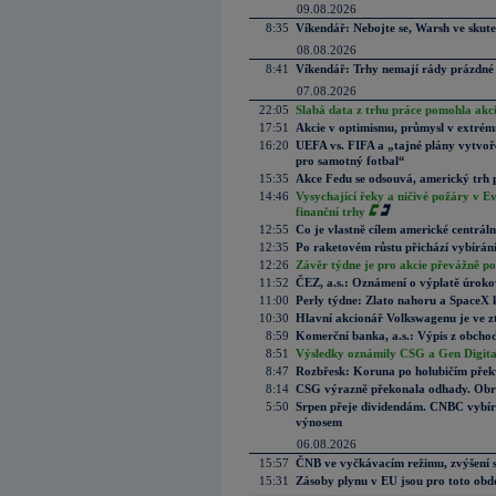
09.08.2026
8:35
Víkendář: Nebojte se, Warsh ve skute
08.08.2026
8:41
Víkendář: Trhy nemají rády prázdné 
07.08.2026
22:05
Slabá data z trhu práce pomohla akc
17:51
Akcie v optimismu, průmysl v extrémn
16:20
UEFA vs. FIFA a „tajné plány vytvoř
pro samotný fotbal“
15:35
Akce Fedu se odsouvá, americký trh 
14:46
Vysychající řeky a ničivé požáry v E
finanční trhy
12:55
Co je vlastně cílem americké centrál
12:35
Po raketovém růstu přichází vybírán
12:26
Závěr týdne je pro akcie převážně po
11:52
ČEZ, a.s.: Oznámení o výplatě úrok
11:00
Perly týdne: Zlato nahoru a SpaceX 
10:30
Hlavní akcionář Volkswagenu je ve z
8:59
Komerční banka, a.s.: Výpis z obchod
8:51
Výsledky oznámily CSG a Gen Digital
8:47
Rozbřesk: Koruna po holubičím přek
8:14
CSG výrazně překonala odhady. Obran
5:50
Srpen přeje dividendám. CNBC vybírá
výnosem
06.08.2026
15:57
ČNB ve vyčkávacím režimu, zvýšení s
15:31
Zásoby plynu v EU jsou pro toto obdo