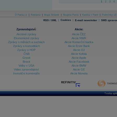
1
2
3
4
O Patria.cz
|
Reklama
|
Mapa Stránek
|
Skupina Patria
|
Kariéra v Patrii
|
Podmínky uží
|
Cookies
|
|
RSS / XML
E-mail newsletter
SMS zpravod
Zpravodajství:
Akcie:
Akciové zprávy
Akcie ČEZ
Ekonomické zprávy
Akcie NWR
Zprávy o měnách a sazbách
Akcie Komerční banka
Zprávy o komoditách
Akcie Erste Bank
Zprávy o HDP
Akcie O2
ČNB
Akcie Kofola
Grexit
Akcie Apple
Brexit
Akcie Facebook
Volby v USA
Akcie BMW
Video zpravodajství
Akcie GE
Investiční komentáře
Akcie Moneta
Tvorba apl