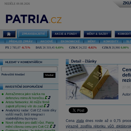
ZKU
NEDĚLE 09.08.2026
ZPRAVODAJSTVÍ
AKCIE & FONDY
MĚNY & SAZBY
KOMODIT
|
PŘEHLED ZPRÁV
|
AKCIOVÉ
|
EKONOMICKÉ
|
MĚNY
|
KOMODITY
|
SL
PX
2 785,07
-0,71%
DAX
26 319,45
0,69%
CZK/€
24,232
-0,02%
CZK/$
20,966
0,00%
Detail - články
HLEDAT V KOMENTÁŘÍCH
Cen
defi
Pokročilé hledání
hledat
rez
INVESTIČNÍ DOPORUČENÍ
27.08
AstraZeneca jako sázka na
Autor
defenzivu mimo AI horečku
Arista Networks: AI může firmě
zajistit příznivý vítr do zad
Analytický radar: Colt CZ roste díky
vyšší marži, širší integraci i
stabilnějšímu byznysu
Cena
zlata
dnes roste až o 0,75 proce
Nové střelivo pro další růst. Patria
výrazně zostřila rétoriku vůči diktátor
mění cílovou cenu pro Colt CZ
Goldman Sachs: Je dobrý okamžik