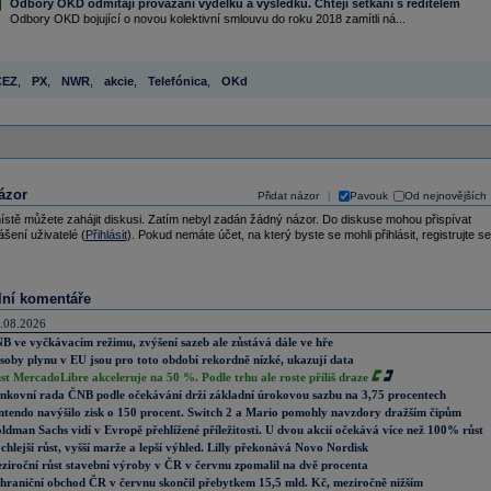
Odbory OKD odmítají provázání výdělků a výsledků. Chtějí setkání s ředitelem
Odbory OKD bojující o novou kolektivní smlouvu do roku 2018 zamítli ná...
ČEZ
,
PX
,
NWR
,
akcie
,
Telefónica
,
OKd
ázor
Přidat názor
Pavouk
Od nejnovějších
|
ístě můžete zahájit diskusi. Zatím nebyl zadán žádný názor. Do diskuse mohou přispívat
ášení uživatelé (
Přihlásit
). Pokud nemáte účet, na který byste se mohli přihlásit, registrujte se
lní komentáře
.08.2026
B ve vyčkávacím režimu, zvýšení sazeb ale zůstává dále ve hře
soby plynu v EU jsou pro toto období rekordně nízké, ukazují data
st MercadoLibre akceleruje na 50 %. Podle trhu ale roste příliš draze
nkovní rada ČNB podle očekávání drží základní úrokovou sazbu na 3,75 procentech
ntendo navýšilo zisk o 150 procent. Switch 2 a Mario pomohly navzdory dražším čipům
ldman Sachs vidí v Evropě přehlížené příležitosti. U dvou akcií očekává více než 100% růst
chlejší růst, vyšší marže a lepší výhled. Lilly překonává Novo Nordisk
ziroční růst stavební výroby v ČR v červnu zpomalil na dvě procenta
hraniční obchod ČR v červnu skončil přebytkem 15,5 mld. Kč, meziročně nižším