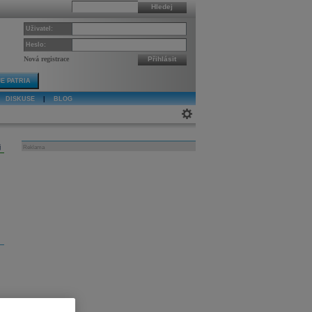
Hledej
Uživatel:
Heslo:
Nová registrace
Přihlásit
E PATRIA
DISKUSE
|
BLOG
j
Reklama