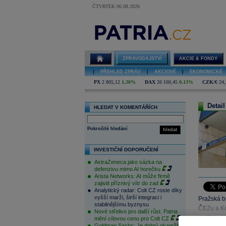
ČTVRTEK 06.08.2026
ZPRAVODAJSTVÍ
AKCIE & FONDY
|
PŘEHLED ZPRÁV
|
AKCIOVÉ
|
EKONOMICKÉ
PX
2 805,12
1,30%
DAX
26 160,45
0,13%
CZK/€
24,
Detail
HLEDAT V KOMENTÁŘÍCH
Pokročilé hledání
hledat
INVESTIČNÍ DOPORUČENÍ
AstraZeneca jako sázka na
defenzivu mimo AI horečku
Arista Networks: AI může firmě
zajistit příznivý vítr do zad
Analytický radar: Colt CZ roste díky
vyšší marži, širší integraci i
Pražská bu
stabilnějšímu byznysu
ČEZu a Ko
Nové střelivo pro další růst. Patria
dalších 4,
mění cílovou cenu pro Colt CZ
Goldman Sachs: Je dobrý okamžik