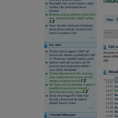
Rychlejší růst, vyšší marže a lepší
výhled. Lilly překonává Novo
Nordisk
Booking ukázal odolnost cestovního
trhu. Investoři přešli i slabší výhled
Tagy:
Novo Nordisk překonal očekávání,
akcie přesto klesají. Investoři řeší
marže a budoucí růst
Reklama
více...
IPO, M&A
Váš n
Čínský čipový gigant CXMT při
Na tomto m
burzovním debutu vystřelil přes 500
pouze přihl
%. Překonal i největší banku země
zde
.
Stát by mohl dát na burzu až 40
procent akcií pražského letiště v
roce 2028, řekl Babiš
Aktuá
Čínský Moonshot AI míří na burzu.
Jeho model Kimi K3 znovu rozvířil
06
debatu o budoucnosti AI
15:57
ČN
SK Hynix míří na Nasdaq. O jeden z
15:31
Zá
největších burzovních debutů v
14:47
Rů
historii je obrovský zájem
14:37
Ba
Nová vlna mega IPO hýbe trhy.
13:32
Ni
Rychlé zařazování do indexů
přináší šance i rizika
13:19
Go
11:59
Ry
více...
11:40
Me
TÝDENNÍ PŘEHLEDY
11:37
Za