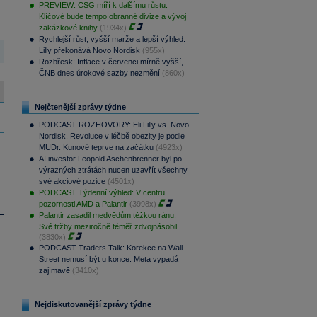
PREVIEW: CSG míří k dalšímu růstu.
Klíčové bude tempo obranné divize a vývoj
zakázkové knihy
(1934x)
Rychlejší růst, vyšší marže a lepší výhled.
Lilly překonává Novo Nordisk
(955x)
Rozbřesk: Inflace v červenci mírně vyšší,
ČNB dnes úrokové sazby nezmění
(860x)
Nejčtenější zprávy týdne
PODCAST ROZHOVORY: Eli Lilly vs. Novo
Nordisk. Revoluce v léčbě obezity je podle
MUDr. Kunové teprve na začátku
(4923x)
AI investor Leopold Aschenbrenner byl po
výrazných ztrátách nucen uzavřít všechny
své akciové pozice
(4501x)
PODCAST Týdenní výhled: V centru
pozornosti AMD a Palantir
(3998x)
Palantir zasadil medvědům těžkou ránu.
Své tržby meziročně téměř zdvojnásobil
(3830x)
PODCAST Traders Talk: Korekce na Wall
Street nemusí být u konce. Meta vypadá
zajímavě
(3410x)
Nejdiskutovanější zprávy týdne