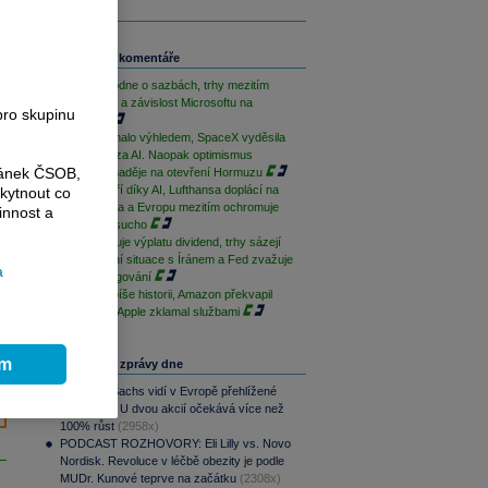
Související komentáře
ČNB rozhodne o sazbách, trhy mezitím
sledují Írán a závislost Microsoftu na
pro skupinu
OpenAI
AMD zklamalo výhledem, SpaceX vyděsila
cenovkou za AI. Naopak optimismus
ránek ČSOB,
podporují naděje na otevření Hormuzu
Palantir září díky AI, Lufthansa doplácí na
kytnout co
drahá paliva a Evropu mezitím ochromuje
innost a
historické sucho
ČEZ zahajuje výplatu dividend, trhy sázejí
na uklidnění situace s Íránem a Fed zvažuje
a
změnu fungování
Microsoft píše historii, Amazon překvapil
cloudem a Apple zklamal službami
ím
Nejčtenější zprávy dne
Goldman Sachs vidí v Evropě přehlížené
příležitosti. U dvou akcií očekává více než
100% růst
(2958x)
PODCAST ROZHOVORY: Eli Lilly vs. Novo
Nordisk. Revoluce v léčbě obezity je podle
MUDr. Kunové teprve na začátku
(2308x)