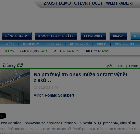
ZKUSIT DEMO
OTEVŘÍT ÚČET
WEBTRADER
|
|
|
MĚNY & SAZBY
KOMODITY & DERIVÁTY
EKONOMIKA
PRÁVO
MOJ
|
MĚNY
|
KOMODITY
|
SLOUPKY
|
ROZHOVORY
|
VIDEO
|
MONITORING
|
216
0,17%
CZK/$
21,015
0,43%
AU
4 251,56
0,18%
BRT
79,42
0,94%
 - články
Zpět
Tisk
Diskutu
|
|
Na pražský trh dnes může dorazit výběr
zisků…
12.09.2013 8:46
Autor:
Ronald Schubert
rza ve středu navázala na předchozí zisky a PX posílil o 0,6 procenta, díky růstu
merční banky. Akcie ČEZu se zastavily až těsně pod 500 Kč metou a zakončily o
6 % výše.