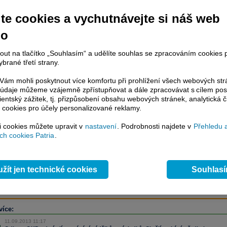
te cookies a vychutnávejte si náš web
račování článku je dostupné jen klientům placených služeb
Patria Plus
/
no
estor Plus
případně uživatelům platformy
Patria Direct
. Pokud jste klientem
hto služeb, potom je nutné se
Přihlásit
.
nout na tlačítko „Souhlasím“ a udělíte souhlas se zpracováním cookies 
brané třetí strany.
ámci placeného informačního servisu získáte
řístup ke
kompletnímu zpravodajství
ám mohli poskytnout více komfortu při prohlížení všech webových st
.patria.cz bez jakýchkoliv omezení. Veškeré
to údaje můžeme vzájemně zpřístupňovat a dále zpracovávat s cílem pos
lientský zážitek, tj. přizpůsobení obsahu webových stránek, analytická č
rávy, komentáře a horké zprávy jsou
 cookies pro účely personalizované reklamy.
brazovány terminálovou metodou (bez nutnosti obnovovat stránku) bez
ždění a v plné verzi.
si cookies můžete upravit v
nastavení
. Podrobnosti najdete v
Přehledu 
h cookies Patria
.
en zpravodajství, ale i další služby získáte v Patria Plus / Investor Plus -
sms
e-mailové
zpravodajství,
data
z finančních trhů v reálném čase, kompletní
lytický servis
, rozsáhlé
databáze
časových řad ke stažení,
prognózy
oje a
valuace
, ekonomické
fundamenty
,
nástroje
a
kalkulátory
...
více
žít jen technické cookies
Souhlas
více:
11.09.2013 11:17