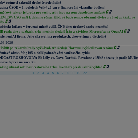
ský průmysl zakončil druhé čtvrtletí silně
upina ČSOB v 1. pololetí: Velký zájem o financování vlastního bydlení
měťový sektor je brzda pro techy, trhy jsou na tom dopoledne smíšeně
EVIEW: CSG míří k dalšímu růstu. Klíčové bude tempo obranné divize a vývoj zakázkové
ihy
zbřesk: Inflace v červenci mírně vyšší, ČNB dnes úrokové sazby nezmění
B rozhodne o sazbách, trhy mezitím sledují Írán a závislost Microsoftu na OpenAI
ple není AI firma. Jeho síla stojí na produktech, ekosystému a disciplíně
.08.2026
P 500 po rekordní rally vyčkával, trh sleduje Hormuz i výsledkovou sezónu
émiové akcie, Mag495 a další pokračování současného cyklu
DCAST ROZHOVORY: Eli Lilly vs. Novo Nordisk. Revoluce v léčbě obezity je podle MUDr
nové teprve na začátku
oking ukázal odolnost cestovního trhu. Investoři přešli i slabší výhled
1
2
3
4
5
6
7
8
9
10
>>