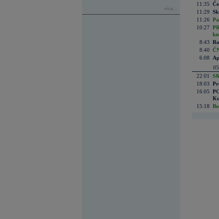
11:35
Če
více...
11:29
Sk
11:26
Pa
10:27
PR
kn
8:43
Ro
8:40
ČN
6:08
Ap
05
22:01
S&
18:03
Pr
16:05
PO
Ku
15:18
Bo