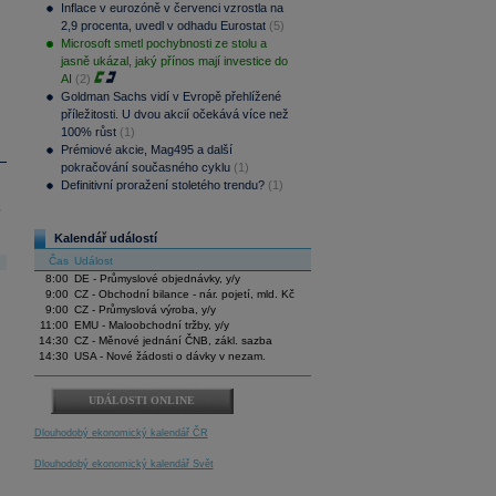
Inflace v eurozóně v červenci vzrostla na
2,9 procenta, uvedl v odhadu Eurostat
(5)
Microsoft smetl pochybnosti ze stolu a
jasně ukázal, jaký přínos mají investice do
AI
(2)
Goldman Sachs vidí v Evropě přehlížené
příležitosti. U dvou akcií očekává více než
100% růst
(1)
Prémiové akcie, Mag495 a další
pokračování současného cyklu
(1)
Definitivní proražení stoletého trendu?
(1)
.
Kalendář událostí
Čas
Událost
8:00
DE - Průmyslové objednávky, y/y
9:00
CZ - Obchodní bilance - nár. pojetí, mld. Kč
9:00
CZ - Průmyslová výroba, y/y
11:00
EMU - Maloobchodní tržby, y/y
14:30
CZ - Měnové jednání ČNB, zákl. sazba
14:30
USA - Nové žádosti o dávky v nezam.
UDÁLOSTI ONLINE
Dlouhodobý ekonomický kalendář ČR
Dlouhodobý ekonomický kalendář Svět