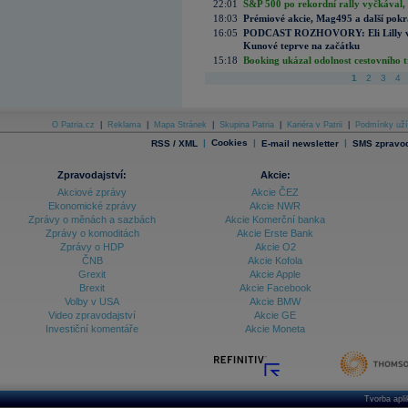
22:01
S&P 500 po rekordní rally vyčkával,
18:03
Prémiové akcie, Mag495 a další pokr
16:05
PODCAST ROZHOVORY: Eli Lilly vs. 
Kunové teprve na začátku
15:18
Booking ukázal odolnost cestovního trh
1
2
3
4
O Patria.cz
|
Reklama
|
Mapa Stránek
|
Skupina Patria
|
Kariéra v Patrii
|
Podmínky uží
|
Cookies
|
|
RSS / XML
E-mail newsletter
SMS zpravod
Zpravodajství:
Akcie:
Akciové zprávy
Akcie ČEZ
Ekonomické zprávy
Akcie NWR
Zprávy o měnách a sazbách
Akcie Komerční banka
Zprávy o komoditách
Akcie Erste Bank
Zprávy o HDP
Akcie O2
ČNB
Akcie Kofola
Grexit
Akcie Apple
Brexit
Akcie Facebook
Volby v USA
Akcie BMW
Video zpravodajství
Akcie GE
Investiční komentáře
Akcie Moneta
Tvorba apl