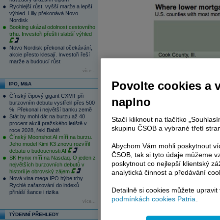
Rychlejší růst, vyšší marže a lepší
výhled. Lilly překonává Novo
Nordisk
Booking ukázal odolnost cestovního
trhu. Investoři přešli i slabší výhled
Novo Nordisk překonal očekávání,
akcie přesto klesají. Investoři řeší
marže a budoucí růst
více...
Povolte cookies a 
IPO, M&A
Čínský čipový gigant CXMT při
naplno
burzovním debutu vystřelil přes 500
%. Překonal i největší banku země
Stát by mohl dát na burzu až 40
Stačí kliknout na tlačítko „Souhla
procent akcií pražského letiště v
skupinu ČSOB a vybrané třetí stran
roce 2028, řekl Babiš
Čínský Moonshot AI míří na burzu.
Jeho model Kimi K3 znovu rozvířil
Abychom Vám mohli poskytnout víc
debatu o budoucnosti AI
ČSOB, tak si tyto údaje můžeme vz
SK Hynix míří na Nasdaq. O jeden z
poskytnout co nejlepší klientský zá
největších burzovních debutů v
Limity u
hypoték
Fannie Mae a
Freddi
historii je obrovský zájem
analytická činnost a předávání coo
celkově, pak byly uvolněny pro nákla
Nová vlna mega IPO hýbe trhy.
úrovních. Změna byla součástí snahy o přiv
Rychlé zařazování do indexů
Detailně si cookies můžete upravit
přináší šance i rizika
přivádějí kupce, kteří by jinak na takto 
podmínkách cookies Patria
.
více...
Teď má již americká vláda pocit, že
reali
TÝDENNÍ PŘEHLEDY