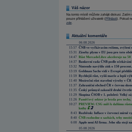
Váš názor
Na tomto místě můžete zahájit diskusi. Zatím
pouze přihlášení uživatelé (
Přihlásit
). Pokud ne
zde
.
Aktuální komentáře
06.08.2026
15:57
ČNB ve vyčkávacím režimu, zvýšení s
15:31
Zásoby plynu v EU jsou pro toto obdo
14:47
Růst MercadoLibre akceleruje na 50 %
14:37
Bankovní rada ČNB podle očekávání 
13:32
Nintendo navýšilo zisk o 150 procen
13:19
Goldman Sachs vidí v Evropě přehlíže
11:59
Rychlejší růst, vyšší marže a lepší v
11:40
Meziroční růst stavební výroby v ČR
11:37
Zahraniční obchod ČR v červnu skonč
11:35
Český průmysl zakončil druhé čtvrtlet
11:29
Skupina ČSOB v 1. pololetí: Velký zá
11:26
Paměťový sektor je brzda pro techy,
10:27
PREVIEW: CSG míří k dalšímu růstu.
knihy
8:43
Rozbřesk: Inflace v červenci mírně v
8:40
ČNB rozhodne o sazbách, trhy mezitím
6:08
Apple není AI firma. Jeho síla stojí n
05.08.2026