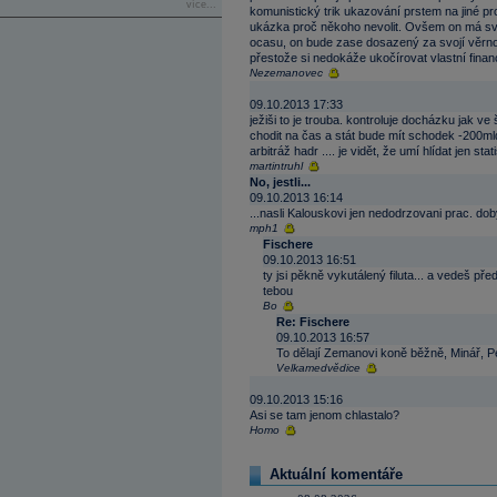
více...
komunistický trik ukazování prstem na jiné pr
ukázka proč někoho nevolit. Ovšem on má své 
ocasu, on bude zase dosazený za svojí věrnos
přestože si nedokáže ukočírovat vlastní fina
Nezemanovec
09.10.2013 17:33
ježiši to je trouba. kontroluje docházku jak ve
chodit na čas a stát bude mít schodek -200mld
arbitráž hadr .... je vidět, že umí hlídat jen sta
martintruhl
No, jestli...
09.10.2013 16:14
...nasli Kalouskovi jen nedodrzovani prac. dob
mph1
Fischere
09.10.2013 16:51
ty jsi pěkně vykutálený filuta... a vedeš p
tebou
Bo
Re: Fischere
09.10.2013 16:57
To dělají Zemanovi koně běžně, Minář, P
Velkamedvědice
09.10.2013 15:16
Asi se tam jenom chlastalo?
Homo
Aktuální komentáře