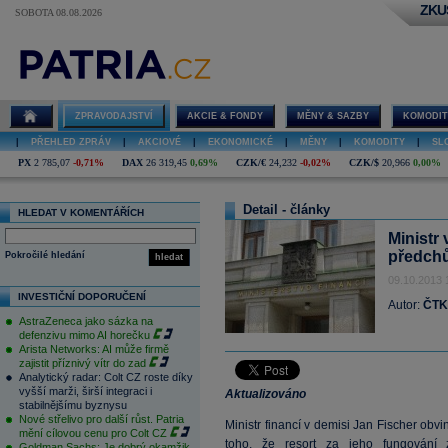
ZKU
SOBOTA 08.08.2026
ZPRAVODAJSTVÍ
AKCIE & FONDY
MĚNY & SAZBY
KOMODIT
|
PŘEHLED ZPRÁV
|
AKCIOVÉ
|
EKONOMICKÉ
|
MĚNY
|
KOMODITY
|
SL
PX
2 785,07
-0,71%
DAX
26 319,45
0,69%
CZK/€
24,232
-0,02%
CZK/$
20,966
0,00%
Detail - články
HLEDAT V KOMENTÁŘÍCH
Ministr 
předchů
Pokročilé hledání
hledat
09.10.2013 
INVESTIČNÍ DOPORUČENÍ
Autor:
ČTK
AstraZeneca jako sázka na
defenzivu mimo AI horečku
Arista Networks: AI může firmě
zajistit příznivý vítr do zad
Analytický radar: Colt CZ roste díky
vyšší marži, širší integraci i
Aktualizováno
stabilnějšímu byznysu
Nové střelivo pro další růst. Patria
Ministr financí v demisi Jan Fischer obv
mění cílovou cenu pro Colt CZ
toho, že resort za jeho fungování z
Goldman Sachs: Je dobrý okamžik