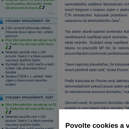
využít poklesu Microsoftu. Nvidia
samostatného oddělení Mezinárodní ochr
dál tahounem AI boomu
resort fungoval v rozporu nejen s platn
více...
ČTK ministerstvo. Kalousek prohlášení 
zasazenou do předvolebního času".
VÝSLEDKY SPOLEČNOSTÍ - ČR
CSG výrazně překonala odhady.
"Na jedné straně kabinet exministra K
Obranná divize táhne růst, výhled
potvrzen
zaměstnanců například jejich docházku, a
Růst MercadoLibre akceleruje na 50
nikdy nedošlo. Služební cesty například
%. Podle trhu ale roste příliš draze
šikanu na pracovišti MF tím, že nekona
Nintendo navýšilo zisk o 150
pracovněprávní povinnosti zaměstnavatel
procent. Switch 2 a Mario pomohly
navzdory dražším čipům
Rychlejší růst, vyšší marže a lepší
"Jsem naprosto přesvědčen, že Kalousek
výhled. Lilly překonává Novo
resort záměrně takto vedl," dodal Fischer
Nordisk
Skupina ČSOB v 1. pololetí: Velký
zájem o financování vlastního
Podle Kalouska se Fischer svojí aktivitou
bydlení
dehonestačních pokusů pouze jeden jedi
více...
že nekontroloval pracovní docházku," re
VÝSLEDKY SPOLEČNOSTÍ - SVĚT
Zároveň uvedl, že pracovní docházku nik
Růst MercadoLibre akceleruje na 50
protože to není náplní práce ministra. "
%. Podle trhu ale roste příliš draze
Naprosto odmítám, že bych komukoli vě
Nintendo navýšilo zisk o 150
že bych snad někoho šikanoval," uvedl 
procent. Switch 2 a Mario pomohly
Povolte cookies a 
navzdory dražším čipům
Rychlejší růst, vyšší marže a lepší