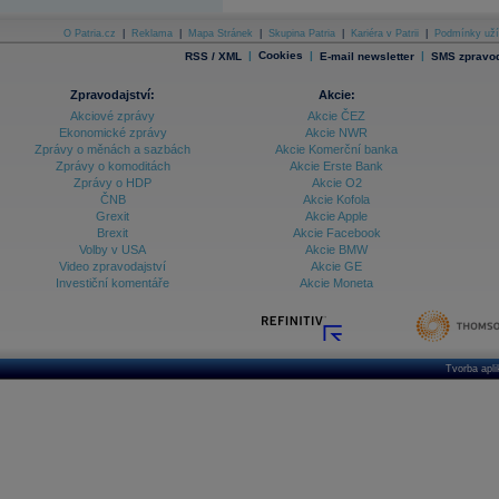
O Patria.cz
|
Reklama
|
Mapa Stránek
|
Skupina Patria
|
Kariéra v Patrii
|
Podmínky uží
|
Cookies
|
|
RSS / XML
E-mail newsletter
SMS zpravod
Zpravodajství:
Akcie:
Akciové zprávy
Akcie ČEZ
Ekonomické zprávy
Akcie NWR
Zprávy o měnách a sazbách
Akcie Komerční banka
Zprávy o komoditách
Akcie Erste Bank
Zprávy o HDP
Akcie O2
ČNB
Akcie Kofola
Grexit
Akcie Apple
Brexit
Akcie Facebook
Volby v USA
Akcie BMW
Video zpravodajství
Akcie GE
Investiční komentáře
Akcie Moneta
Tvorba apl