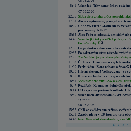
08.08.2026
8:41
Víkendář: Trhy nemají rády prázdné 
07.08.2026
22:05
Slabá data z trhu práce pomohla akc
17:51
Akcie v optimismu, průmysl v extrémn
16:20
UEFA vs. FIFA a „tajné plány vytvoř
pro samotný fotbal“
15:35
Akce Fedu se odsouvá, americký trh 
14:46
Vysychající řeky a ničivé požáry v E
finanční trhy
12:55
Co je vlastně cílem americké centrál
12:35
Po raketovém růstu přichází vybírán
12:26
Závěr týdne je pro akcie převážně po
11:52
ČEZ, a.s.: Oznámení o výplatě úrok
11:00
Perly týdne: Zlato nahoru a SpaceX 
10:30
Hlavní akcionář Volkswagenu je ve z
8:59
Komerční banka, a.s.: Výpis z obchod
8:51
Výsledky oznámily CSG a Gen Digital
8:47
Rozbřesk: Koruna po holubičím přek
8:14
CSG výrazně překonala odhady. Obran
5:50
Srpen přeje dividendám. CNBC vybírá
výnosem
06.08.2026
15:57
ČNB ve vyčkávacím režimu, zvýšení s
15:31
Zásoby plynu v EU jsou pro toto obdo
14:47
Růst MercadoLibre akceleruje na 50 %
1
2
3
4