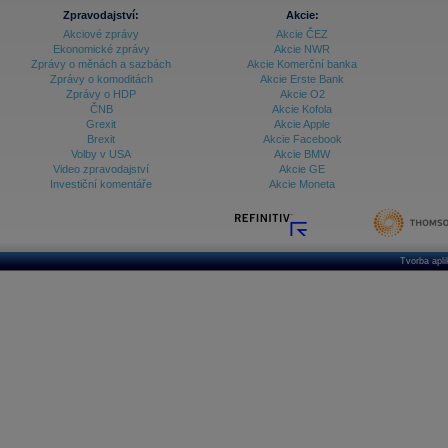
Zpravodajství:
Akcie:
Akciové zprávy
Akcie ČEZ
Ekonomické zprávy
Akcie NWR
Zprávy o měnách a sazbách
Akcie Komerční banka
Zprávy o komoditách
Akcie Erste Bank
Zprávy o HDP
Akcie O2
ČNB
Akcie Kofola
Grexit
Akcie Apple
Brexit
Akcie Facebook
Volby v USA
Akcie BMW
Video zpravodajství
Akcie GE
Investiční komentáře
Akcie Moneta
Tvorba apl