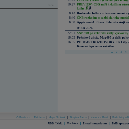
10:27
PREVIEW: CSG míří k dalšímu růstu.
více...
knihy
8:43
Rozbřesk: Inflace v červenci mírně v
8:40
ČNB rozhodne o sazbách, trhy mezitím
6:08
Apple není AI firma. Jeho síla stojí n
05.08.2026
22:01
S&P 500 po rekordní rally vyčkával,
18:03
Prémiové akcie, Mag495 a další pokr
16:05
PODCAST ROZHOVORY: Eli Lilly vs. 
Kunové teprve na začátku
1
2
3
4
O Patria.cz
|
Reklama
|
Mapa Stránek
|
Skupina Patria
|
Kariéra v Patrii
|
Podmínky uží
|
Cookies
|
|
RSS / XML
E-mail newsletter
SMS zpravod