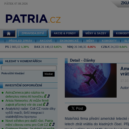
ZKU
PÁTEK 07.08.2026
ZPRAVODAJSTVÍ
AKCIE & FONDY
MĚNY & SAZBY
KOMODIT
|
PŘEHLED ZPRÁV
|
AKCIOVÉ
|
EKONOMICKÉ
|
MĚNY
|
KOMODITY
|
SL
PX
2 805,12
1,30%
DAX
26 140,13
0,05%
NDQ
26 348,35
-0,06%
CZK/€
24,233
0,04%
Detail - články
HLEDAT V KOMENTÁŘÍCH
Amer
vrát
Pokročilé hledání
hledat
17.10
INVESTIČNÍ DOPORUČENÍ
Autor
AstraZeneca jako sázka na
defenzivu mimo AI horečku
Arista Networks: AI může firmě
zajistit příznivý vítr do zad
Analytický radar: Colt CZ roste díky
vyšší marži, širší integraci i
stabilnějšímu byznysu
Mateřská firma přední americké letecké sp
Nové střelivo pro další růst. Patria
letech ztrát vrátila do kladných čísel. P
mění cílovou cenu pro Colt CZ
Goldman Sachs: Je dobrý okamžik