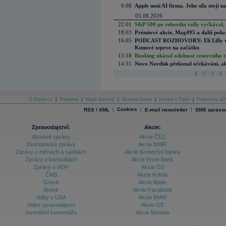
6:08
Apple není AI firma. Jeho síla stojí n
05.08.2026
22:01
S&P 500 po rekordní rally vyčkával,
18:03
Prémiové akcie, Mag495 a další pokr
16:05
PODCAST ROZHOVORY: Eli Lilly vs. 
Kunové teprve na začátku
15:18
Booking ukázal odolnost cestovního trh
14:31
Novo Nordisk překonal očekávání, akci
1
2
3
4
O Patria.cz
|
Reklama
|
Mapa Stránek
|
Skupina Patria
|
Kariéra v Patrii
|
Podmínky uží
|
Cookies
|
|
RSS / XML
E-mail newsletter
SMS zpravod
Zpravodajství:
Akcie:
Akciové zprávy
Akcie ČEZ
Ekonomické zprávy
Akcie NWR
Zprávy o měnách a sazbách
Akcie Komerční banka
Zprávy o komoditách
Akcie Erste Bank
Zprávy o HDP
Akcie O2
ČNB
Akcie Kofola
Grexit
Akcie Apple
Brexit
Akcie Facebook
Volby v USA
Akcie BMW
Video zpravodajství
Akcie GE
Investiční komentáře
Akcie Moneta