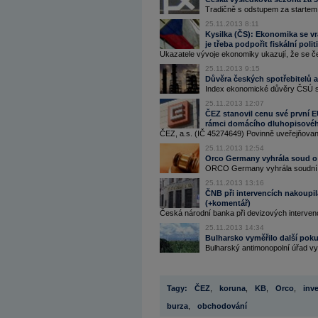
Tradičně s odstupem za startem 
25.11.2013 8:11
Kysilka (ČS): Ekonomika se vr
je třeba podpořit fiskální poli
Ukazatele vývoje ekonomiky ukazují, že se če
25.11.2013 9:15
Důvěra českých spotřebitelů a
Index ekonomické důvěry ČSÚ se
25.11.2013 12:07
ČEZ stanovil cenu své první 
rámci domácího dluhopisové
ČEZ, a.s. (IČ 45274649) Povinně uveřejňovaná
25.11.2013 12:54
Orco Germany vyhrála soud o 
ORCO Germany vyhrála soudní sp
25.11.2013 13:16
ČNB při intervencích nakoupila
(+komentář)
Česká národní banka při devizových intervenc
25.11.2013 14:34
Bulharsko vyměřilo další pok
Bulharský antimonopolní úřad vy
Tagy:
ČEZ
,
koruna
,
KB
,
Orco
,
inve
burza
,
obchodování