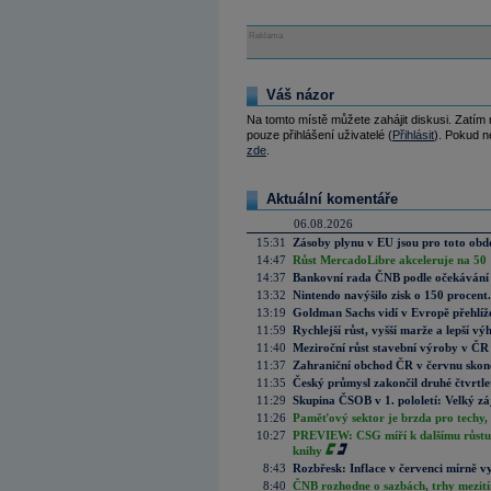
Reklama
Váš názor
Na tomto místě můžete zahájit diskusi. Zatím
pouze přihlášení uživatelé (
Přihlásit
). Pokud ne
zde
.
Aktuální komentáře
06.08.2026
15:31
Zásoby plynu v EU jsou pro toto obdo
14:47
Růst MercadoLibre akceleruje na 50 %
14:37
Bankovní rada ČNB podle očekávání 
13:32
Nintendo navýšilo zisk o 150 procen
13:19
Goldman Sachs vidí v Evropě přehlíže
11:59
Rychlejší růst, vyšší marže a lepší v
11:40
Meziroční růst stavební výroby v ČR
11:37
Zahraniční obchod ČR v červnu skonč
11:35
Český průmysl zakončil druhé čtvrtlet
11:29
Skupina ČSOB v 1. pololetí: Velký zá
11:26
Paměťový sektor je brzda pro techy,
10:27
PREVIEW: CSG míří k dalšímu růstu.
knihy
8:43
Rozbřesk: Inflace v červenci mírně v
8:40
ČNB rozhodne o sazbách, trhy mezitím