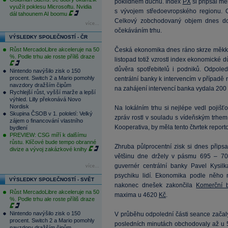
poklidném duchu. Index
PX
si připsal me
využít poklesu Microsoftu. Nvidia
s vývojem středoevropského regionu. 
dál tahounem AI boomu
Celkový zobchodovaný objem dnes d
více...
očekáváním trhu.
VÝSLEDKY SPOLEČNOSTÍ - ČR
Růst MercadoLibre akceleruje na 50
Česká ekonomika dnes ráno skrze měkké i
%. Podle trhu ale roste příliš draze
listopad totiž vzrostl index ekonomické d
důvěra spotřebitelů i podniků. Odpole
Nintendo navýšilo zisk o 150
procent. Switch 2 a Mario pomohly
centrální banky k intervencím v případě
navzdory dražším čipům
na zahájení intervencí banka vydala 200
Rychlejší růst, vyšší marže a lepší
výhled. Lilly překonává Novo
Nordisk
Na lokálním trhu si nejlépe vedl pojišťo
Skupina ČSOB v 1. pololetí: Velký
zpráv rostl v souladu s vídeňským trhem
zájem o financování vlastního
Kooperativa, by měla tento čtvrtek reporto
bydlení
PREVIEW: CSG míří k dalšímu
růstu. Klíčové bude tempo obranné
Zhruba půlprocentní zisk si dnes přips
divize a vývoj zakázkové knihy
většinu dne držely v pásmu 695 – 7
guvernér centrální banky Pavel Kysil
více...
psychiku lidí. Ekonomika podle něho 
VÝSLEDKY SPOLEČNOSTÍ - SVĚT
nakonec dnešek zakončila
Komerční 
Růst MercadoLibre akceleruje na 50
maxima u 4620
Kč
.
%. Podle trhu ale roste příliš draze
Nintendo navýšilo zisk o 150
V průběhu odpolední části seance začaly
procent. Switch 2 a Mario pomohly
posledních minutách obchodovaly až u
navzdory dražším čipům