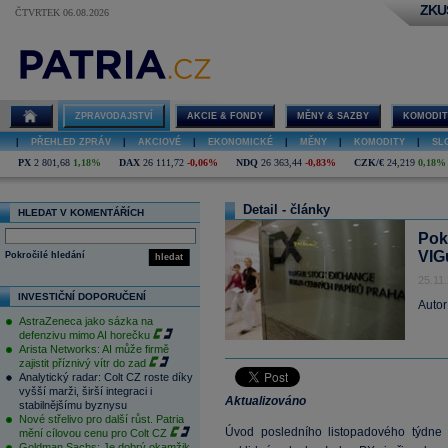
ZKU
ČTVRTEK 06.08.2026
ZPRAVODAJSTVÍ
AKCIE & FONDY
MĚNY & SAZBY
KOMODIT
|
PŘEHLED ZPRÁV
|
AKCIOVÉ
|
EKONOMICKÉ
|
MĚNY
|
KOMODITY
|
SL
PX
2 801,68
1,18%
DAX
26 111,72
-0,06%
NDQ
26 363,44
-0,83%
CZK/€
24,219
0,18%
Detail - články
HLEDAT V KOMENTÁŘÍCH
Pok
VIG
Pokročilé hledání
hledat
25.11
INVESTIČNÍ DOPORUČENÍ
Autor
AstraZeneca jako sázka na
defenzivu mimo AI horečku
Arista Networks: AI může firmě
zajistit příznivý vítr do zad
Analytický radar: Colt CZ roste díky
vyšší marži, širší integraci i
Aktualizováno
stabilnějšímu byznysu
Nové střelivo pro další růst. Patria
Úvod posledního listopadového týdne
mění cílovou cenu pro Colt CZ
Goldman Sachs: Je dobrý okamžik