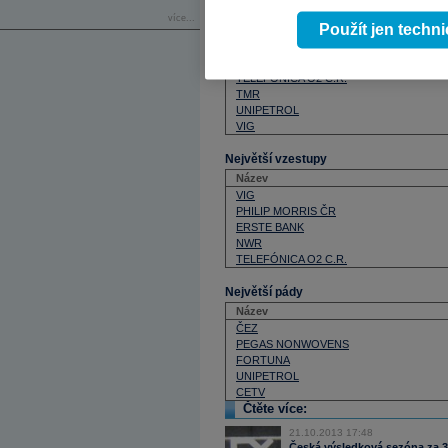
NWR
více...
Použít jen techn
ORCO
PEGAS NONWOVENS
PHILIP MORRIS ČR
TELEFÓNICA O2 C.R.
TMR
UNIPETROL
VIG
Největší vzestupy
Název
VIG
PHILIP MORRIS ČR
ERSTE BANK
NWR
TELEFÓNICA O2 C.R.
Největší pády
Název
ČEZ
PEGAS NONWOVENS
FORTUNA
UNIPETROL
CETV
Čtěte více:
21.10.2013 17:48
Česká výsledková sezóna za 3