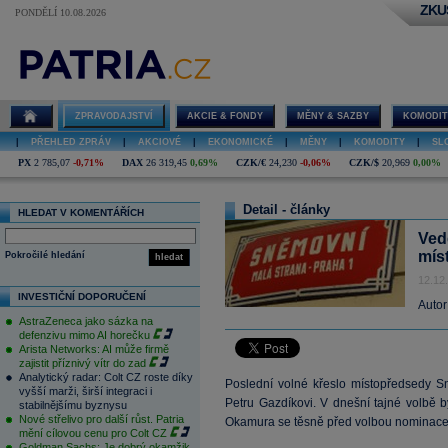
ZKU
PONDĚLÍ 10.08.2026
ZPRAVODAJSTVÍ
AKCIE & FONDY
MĚNY & SAZBY
KOMODIT
|
PŘEHLED ZPRÁV
|
AKCIOVÉ
|
EKONOMICKÉ
|
MĚNY
|
KOMODITY
|
SL
PX
2 785,07
-0,71%
DAX
26 319,45
0,69%
CZK/€
24,230
-0,06%
CZK/$
20,969
0,00%
Detail - články
HLEDAT V KOMENTÁŘÍCH
Ved
mís
Pokročilé hledání
hledat
12.12
INVESTIČNÍ DOPORUČENÍ
Autor
AstraZeneca jako sázka na
defenzivu mimo AI horečku
Arista Networks: AI může firmě
zajistit příznivý vítr do zad
Analytický radar: Colt CZ roste díky
Poslední volné křeslo místopředsedy S
vyšší marži, širší integraci i
Petru Gazdíkovi. V dnešní tajné volbě 
stabilnějšímu byznysu
Nové střelivo pro další růst. Patria
Okamura se těsně před volbou nominace
mění cílovou cenu pro Colt CZ
Goldman Sachs: Je dobrý okamžik