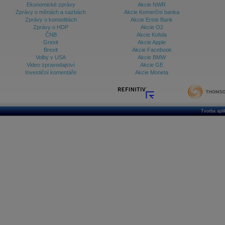
Ekonomické zprávy
Akcie NWR
Zprávy o měnách a sazbách
Akcie Komerční banka
Zprávy o komoditách
Akcie Erste Bank
Zprávy o HDP
Akcie O2
ČNB
Akcie Kofola
Grexit
Akcie Apple
Brexit
Akcie Facebook
Volby v USA
Akcie BMW
Video zpravodajství
Akcie GE
Investiční komentáře
Akcie Moneta
Tvorba apl