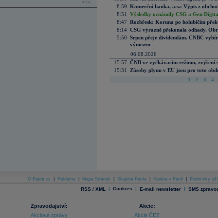
více...
8:59
Komerční banka, a.s.: Výpis z obchod
8:51
Výsledky oznámily CSG a Gen Digital
8:47
Rozbřesk: Koruna po holubičím přek
8:14
CSG výrazně překonala odhady. Obran
5:50
Srpen přeje dividendám. CNBC vybírá
výnosem
06.08.2026
15:57
ČNB ve vyčkávacím režimu, zvýšení s
15:31
Zásoby plynu v EU jsou pro toto obdo
1
2
3
4
O Patria.cz
|
Reklama
|
Mapa Stránek
|
Skupina Patria
|
Kariéra v Patrii
|
Podmínky uží
|
Cookies
|
|
RSS / XML
E-mail newsletter
SMS zpravod
Zpravodajství:
Akcie:
Akciové zprávy
Akcie ČEZ