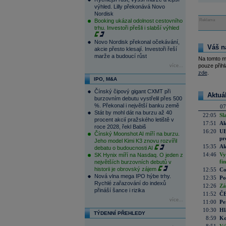
výhled. Lilly překonává Novo
Nordisk
Booking ukázal odolnost cestovního
Reklama
trhu. Investoři přešli i slabší výhled
Novo Nordisk překonal očekávání,
Váš n
akcie přesto klesají. Investoři řeší
marže a budoucí růst
Na tomto m
pouze přihl
více...
zde
.
IPO, M&A
Čínský čipový gigant CXMT při
Aktuá
burzovním debutu vystřelil přes 500
%. Překonal i největší banku země
07
Stát by mohl dát na burzu až 40
22:05
Sl
procent akcií pražského letiště v
17:51
Ak
roce 2028, řekl Babiš
16:20
UE
Čínský Moonshot AI míří na burzu.
pr
Jeho model Kimi K3 znovu rozvířil
15:35
Ak
debatu o budoucnosti AI
14:46
Vy
SK Hynix míří na Nasdaq. O jeden z
fi
největších burzovních debutů v
historii je obrovský zájem
12:55
Co
Nová vlna mega IPO hýbe trhy.
12:35
Po
Rychlé zařazování do indexů
12:26
Zá
přináší šance i rizika
11:52
ČE
více...
11:00
Pe
10:30
Hl
TÝDENNÍ PŘEHLEDY
8:59
Ko