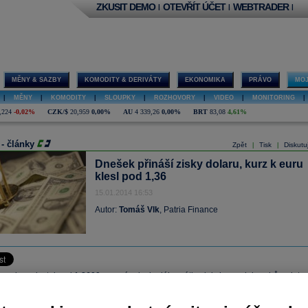
ZKUSIT DEMO
OTEVŘÍT ÚČET
WEBTRADER
|
|
|
MĚNY & SAZBY
KOMODITY & DERIVÁTY
EKONOMIKA
PRÁVO
MOJ
|
MĚNY
|
KOMODITY
|
SLOUPKY
|
ROZHOVORY
|
VIDEO
|
MONITORING
|
,224
-0,02%
CZK/$
20,959
0,00%
AU
4 339,26
0,00%
BRT
83,08
4,61%
 - články
Zpět
Tisk
Diskutu
|
|
Dnešek přináší zisky dolaru, kurz k euru
klesl pod 1,36
15.01.2014 16:53
Autor:
Tomáš Vlk
, Patria Finance
 se dnes dostal pod 1,3600 poprvé od minulého pátku, kdy ho poslala vzhůru data 
o trhu práce. Dnes mohl společné měně uškodit mírnější růst německé ekonomiky
rok, za pohybem kurzu však stojí spíše zájem o dolar, který posiloval také vůči jenu