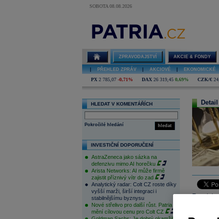
SOBOTA 08.08.2026
ZPRAVODAJSTVÍ
AKCIE & FONDY
|
PŘEHLED ZPRÁV
|
AKCIOVÉ
|
EKONOMICKÉ
PX
2 785,07
-0,71%
DAX
26 319,45
0,69%
CZK/€
24
Detail
HLEDAT V KOMENTÁŘÍCH
Pokročilé hledání
hledat
INVESTIČNÍ DOPORUČENÍ
AstraZeneca jako sázka na
defenzivu mimo AI horečku
Arista Networks: AI může firmě
zajistit příznivý vítr do zad
Analytický radar: Colt CZ roste díky
vyšší marži, širší integraci i
Eurodolar
stabilnějšímu byznysu
Nové střelivo pro další růst. Patria
americkéh
mění cílovou cenu pro Colt CZ
za minulý 
Goldman Sachs: Je dobrý okamžik