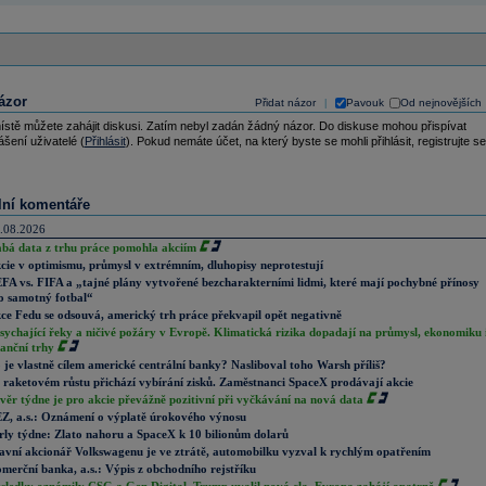
ázor
Přidat názor
Pavouk
Od nejnovějších
|
ístě můžete zahájit diskusi. Zatím nebyl zadán žádný názor. Do diskuse mohou přispívat
ášení uživatelé (
Přihlásit
). Pokud nemáte účet, na který byste se mohli přihlásit, registrujte se
lní komentáře
.08.2026
abá data z trhu práce pomohla akciím
cie v optimismu, průmysl v extrémním, dluhopisy neprotestují
FA vs. FIFA a „tajné plány vytvořené bezcharakterními lidmi, které mají pochybné přínosy
o samotný fotbal“
ce Fedu se odsouvá, americký trh práce překvapil opět negativně
sychající řeky a ničivé požáry v Evropě. Klimatická rizika dopadají na průmysl, ekonomiku 
nanční trhy
 je vlastně cílem americké centrální banky? Nasliboval toho Warsh příliš?
 raketovém růstu přichází vybírání zisků. Zaměstnanci SpaceX prodávají akcie
věr týdne je pro akcie převážně pozitivní při vyčkávání na nová data
Z, a.s.: Oznámení o výplatě úrokového výnosu
rly týdne: Zlato nahoru a SpaceX k 10 bilionům dolarů
avní akcionář Volkswagenu je ve ztrátě, automobilku vyzval k rychlým opatřením
merční banka, a.s.: Výpis z obchodního rejstříku