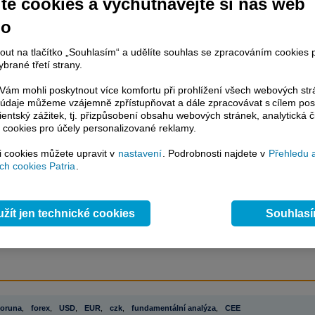
te cookies a vychutnávejte si náš web
no
račování článku je dostupné jen klientům placených služeb
Patria Plus
/
nout na tlačítko „Souhlasím“ a udělíte souhlas se zpracováním cookies 
estor Plus
případně uživatelům platformy
Patria Direct
. Pokud jste klientem
brané třetí strany.
hto služeb, potom je nutné se
Přihlásit
.
ám mohli poskytnout více komfortu při prohlížení všech webových st
to údaje můžeme vzájemně zpřístupňovat a dále zpracovávat s cílem pos
ámci placeného informačního servisu získáte
lientský zážitek, tj. přizpůsobení obsahu webových stránek, analytická č
řístup ke
kompletnímu zpravodajství
 cookies pro účely personalizované reklamy.
.patria.cz bez jakýchkoliv omezení. Veškeré
rávy, komentáře a horké zprávy jsou
si cookies můžete upravit v
nastavení
. Podrobnosti najdete v
Přehledu 
brazovány terminálovou metodou (bez nutnosti obnovovat stránku) bez
h cookies Patria
.
ždění a v plné verzi.
en zpravodajství, ale i další služby získáte v Patria Plus / Investor Plus -
sms
e-mailové
zpravodajství,
data
z finančních trhů v reálném čase, kompletní
žít jen technické cookies
Souhlas
lytický servis
, rozsáhlé
databáze
časových řad ke stažení,
prognózy
oje a
valuace
, ekonomické
fundamenty
,
nástroje
a
kalkulátory
...
více
oruna
,
forex
,
USD
,
EUR
,
czk
,
fundamentální analýza
,
CEE