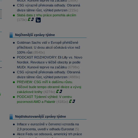
MUDr. Kunové teprve na začátku
(265x)
CSG výrazně překonala odhady. Obranná
divize táhne růst, výhled potvrzen
(215x)
Slabá data z trhu práce pomohla akciím
(173x)
Nejčtenější zprávy týdne
Goldman Sachs vidí v Evropě přehlížené
příležitosti. U dvou akcií očekává více než
100% růst
(8540x)
PODCAST ROZHOVORY: Eli Lilly vs. Novo
Nordisk. Revoluce v léčbě obezity je podle
MUDr. Kunové teprve na začátku
(6798x)
CSG výrazně překonala odhady. Obranná
divize táhne růst, výhled potvrzen
(4889x)
PREVIEW: CSG míří k dalšímu růstu.
Klíčové bude tempo obranné divize a vývoj
zakázkové knihy
(4274x)
i
PODCAST Týdenní výhled: V centru
pozornosti AMD a Palantir
(4181x)
Nejdiskutovanější zprávy týdne
Inflace v eurozóně v červenci vzrostla na
2,9 procenta, uvedl v odhadu Eurostat
(5)
Akce Fedu se odsouvá, americký trh práce