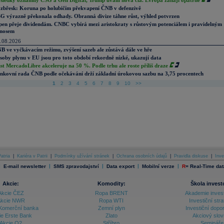
sledky oznámily CSG a Gen Digital, Trump uvalil nová cla. Evropa zahájí opatrně
zbřesk: Koruna po holubičím překvapení ČNB v defenzivě
G výrazně překonala odhady. Obranná divize táhne růst, výhled potvrzen
pen přeje dividendám. CNBC vybírá mezi aristokraty s růstovým potenciálem i pravidelným
nosem
.08.2026
B ve vyčkávacím režimu, zvýšení sazeb ale zůstává dále ve hře
soby plynu v EU jsou pro toto období rekordně nízké, ukazují data
st MercadoLibre akceleruje na 50 %. Podle trhu ale roste příliš draze
nkovní rada ČNB podle očekávání drží základní úrokovou sazbu na 3,75 procentech
1
2
3
4
5
6
7
8
9
10
>>
atria
|
Kariéra v Patrii
|
Podmínky užívání stránek
|
Ochrana osobních údajů
|
Pravidla diskuse
|
Inve
|
|
|
|
|
E-mail newsletter
SMS zpravodajství
Data export
Mobilní verze
R
=
Real-Time dat
Akcie:
Komodity:
Škola invest
Akcie ČEZ
Ropa BRENT
Akademie inves
kcie NWR
Ropa WTI
Investiční stra
Komerční banka
Zemní plyn
Investiční dopo
ie Erste Bank
Zlato
Akciový slov
Akcie O2
Stříbro
Semináře