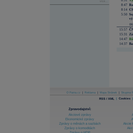
8:51
Vý
více...
8:47
Ro
8:14
CS
5:50
Sr
vý
06
15:57
ČN
15:31
Zá
14:47
Rů
14:37
Ba
O Patria.cz
|
Reklama
|
Mapa Stránek
|
Skupina P
|
Cookies
RSS / XML
Zpravodajství:
Akciové zprávy
Ekonomické zprávy
A
Zprávy o měnách a sazbách
Akcie 
Zprávy o komoditách
Akc
Zprávy o HDP