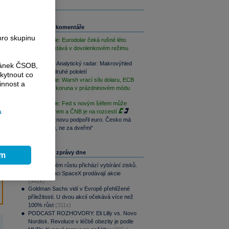
Související komentáře
pro skupinu
FX Strategie: Eurodolar čeká rušné léto.
Koruna zůstává v dovolenkovém režimu
PODCAST Analytický radar: Makrovýhled
ránek ČSOB,
Patrie pro druhé pololetí
kytnout co
FX Strategie: Warsh vrací sílu dolaru, ECB
innost a
vyčkává a koruna v prázdninovém módu
FX Strategie: Fed s novým šéfem může
a
otřást dolarem a ČNB je na rozcestí
Prezident znovu podpořil euro. Česko má
být „u stolu, ne za dveřmi“
Nejčtenější zprávy dne
ím
Po raketovém růstu přichází vybírání zisků.
Zaměstnanci SpaceX prodávají akcie
(342x)
Goldman Sachs vidí v Evropě přehlížené
příležitosti. U dvou akcií očekává více než
100% růst
(311x)
PODCAST ROZHOVORY: Eli Lilly vs. Novo
Nordisk. Revoluce v léčbě obezity je podle