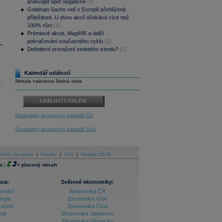
překvapil opět negativně
(1)
Goldman Sachs vidí v Evropě přehlížené
příležitosti. U dvou akcií očekává více než
100% růst
(1)
Prémiové akcie, Mag495 a další
pokračování současného cyklu
(1)
Definitivní proražení stoletého trendu?
(1)
Kalendář událostí
Nebyla nalezena žádná data
UDÁLOSTI ONLINE
Dlouhodobý ekonomický kalendář ČR
Dlouhodobý ekonomický kalendář Svět
stiční disclaimer
|
Náměty
|
FAQ
|
Skupina ČSOB
a
|
=
placený obsah
ora:
Světové ekonomiky:
tování
Ekonomika ČR
tegie
Ekonomika USA
ručení
Ekonomika Čína
ník
Ekonomika Japonsko
Ekonomika Německo