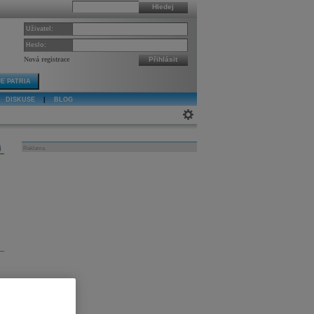
Hledej
Uživatel:
Heslo:
Nová registrace
Přihlásit
E PATRIA
DISKUSE
|
BLOG
j
Reklama
z
.