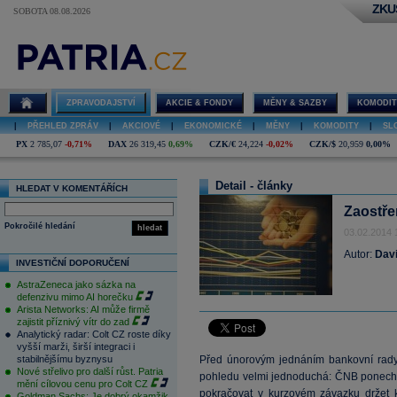
ZKU
SOBOTA 08.08.2026
ZPRAVODAJSTVÍ
AKCIE & FONDY
MĚNY & SAZBY
KOMODIT
|
PŘEHLED ZPRÁV
|
AKCIOVÉ
|
EKONOMICKÉ
|
MĚNY
|
KOMODITY
|
SL
PX
2 785,07
-0,71%
DAX
26 319,45
0,69%
CZK/€
24,224
-0,02%
CZK/$
20,959
0,00%
Detail - články
HLEDAT V KOMENTÁŘÍCH
Zaostře
Pokročilé hledání
hledat
03.02.2014 
Autor:
Dav
INVESTIČNÍ DOPORUČENÍ
AstraZeneca jako sázka na
defenzivu mimo AI horečku
Arista Networks: AI může firmě
zajistit příznivý vítr do zad
Analytický radar: Colt CZ roste díky
vyšší marži, širší integraci i
stabilnějšímu byznysu
Před únorovým jednáním bankovní rady
Nové střelivo pro další růst. Patria
pohledu velmi jednoduchá: ČNB ponechá
mění cílovou cenu pro Colt CZ
pokračovat v kurzovém závazku držet
Goldman Sachs: Je dobrý okamžik