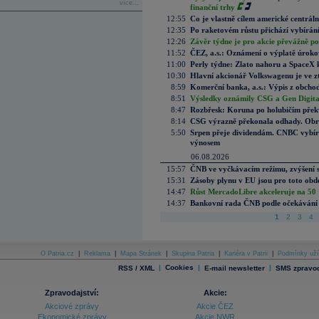
více...
finanční trhy
12:55
Co je vlastně cílem americké centrál
12:35
Po raketovém růstu přichází vybírán
12:26
Závěr týdne je pro akcie převážně po
11:52
ČEZ, a.s.: Oznámení o výplatě úrok
11:00
Perly týdne: Zlato nahoru a SpaceX 
10:30
Hlavní akcionář Volkswagenu je ve z
8:59
Komerční banka, a.s.: Výpis z obchod
8:51
Výsledky oznámily CSG a Gen Digital
8:47
Rozbřesk: Koruna po holubičím přek
8:14
CSG výrazně překonala odhady. Obran
5:50
Srpen přeje dividendám. CNBC vybírá
výnosem
06.08.2026
15:57
ČNB ve vyčkávacím režimu, zvýšení s
15:31
Zásoby plynu v EU jsou pro toto obdo
14:47
Růst MercadoLibre akceleruje na 50 %
14:37
Bankovní rada ČNB podle očekávání 
1
2
3
4
O Patria.cz
|
Reklama
|
Mapa Stránek
|
Skupina Patria
|
Kariéra v Patrii
|
Podmínky uží
|
Cookies
|
|
RSS / XML
E-mail newsletter
SMS zpravod
Zpravodajství:
Akcie:
Akciové zprávy
Akcie ČEZ
Ekonomické zprávy
Akcie NWR