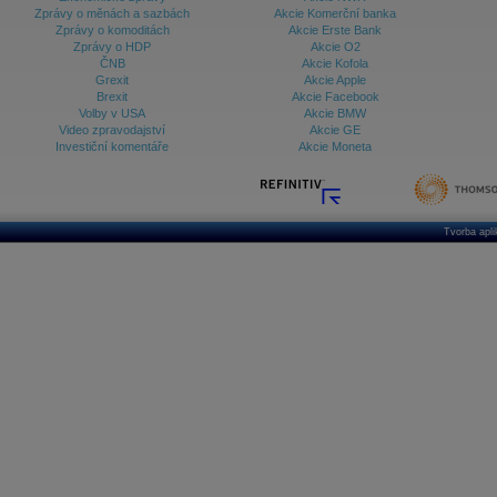
Zprávy o měnách a sazbách
Akcie Komerční banka
Zprávy o komoditách
Akcie Erste Bank
Zprávy o HDP
Akcie O2
ČNB
Akcie Kofola
Grexit
Akcie Apple
Brexit
Akcie Facebook
Volby v USA
Akcie BMW
Video zpravodajství
Akcie GE
Investiční komentáře
Akcie Moneta
Tvorba apl