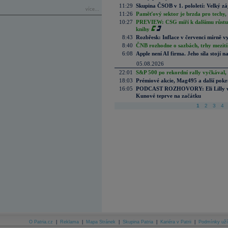
11:29
Skupina ČSOB v 1. pololetí: Velký zá
více...
11:26
Paměťový sektor je brzda pro techy,
10:27
PREVIEW: CSG míří k dalšímu růstu.
knihy
8:43
Rozbřesk: Inflace v červenci mírně v
8:40
ČNB rozhodne o sazbách, trhy mezitím
6:08
Apple není AI firma. Jeho síla stojí n
05.08.2026
22:01
S&P 500 po rekordní rally vyčkával,
18:03
Prémiové akcie, Mag495 a další pokr
16:05
PODCAST ROZHOVORY: Eli Lilly vs. 
Kunové teprve na začátku
1
2
3
4
O Patria.cz
|
Reklama
|
Mapa Stránek
|
Skupina Patria
|
Kariéra v Patrii
|
Podmínky uží