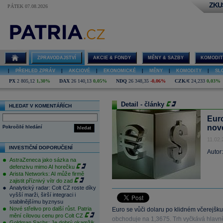
ZKU
PÁTEK 07.08.2026
ZPRAVODAJSTVÍ
AKCIE & FONDY
MĚNY & SAZBY
KOMODIT
|
PŘEHLED ZPRÁV
|
AKCIOVÉ
|
EKONOMICKÉ
|
MĚNY
|
KOMODITY
|
SL
PX
2 805,12
1,30%
DAX
26 140,13
0,05%
NDQ
26 348,35
-0,06%
CZK/€
24,233
0,03%
Detail - články
HLEDAT V KOMENTÁŘÍCH
Eur
nov
Pokročilé hledání
hledat
11.02.
INVESTIČNÍ DOPORUČENÍ
Autor
AstraZeneca jako sázka na
defenzivu mimo AI horečku
Arista Networks: AI může firmě
zajistit příznivý vítr do zad
Analytický radar: Colt CZ roste díky
vyšší marži, širší integraci i
stabilnějšímu byznysu
Nové střelivo pro další růst. Patria
Euro se vůči dolaru po klidném včerejšk
mění cílovou cenu pro Colt CZ
obchoduje na 1,3675. Trh vyčkává hlav
Goldman Sachs: Je dobrý okamžik