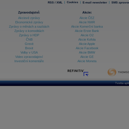
|
Cookies
|
|
RSS / XML
E-mail newsletter
SMS zpravod
Zpravodajství:
Akcie:
Akciové zprávy
Akcie ČEZ
Ekonomické zprávy
Akcie NWR
Zprávy o měnách a sazbách
Akcie Komerční banka
Zprávy o komoditách
Akcie Erste Bank
Zprávy o HDP
Akcie O2
ČNB
Akcie Kofola
Grexit
Akcie Apple
Brexit
Akcie Facebook
Volby v USA
Akcie BMW
Video zpravodajství
Akcie GE
Investiční komentáře
Akcie Moneta
Tvorba apl