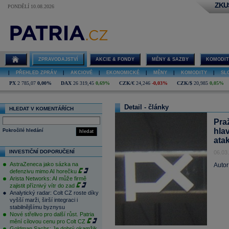
ZKU
PONDĚLÍ 10.08.2026
ZPRAVODAJSTVÍ
AKCIE & FONDY
MĚNY & SAZBY
KOMODIT
|
PŘEHLED ZPRÁV
|
AKCIOVÉ
|
EKONOMICKÉ
|
MĚNY
|
KOMODITY
|
SL
PX
2 785,07
0,00%
DAX
26 319,45
0,69%
CZK/€
24,246
-0,03%
CZK/$
20,985
0,05%
Detail - články
HLEDAT V KOMENTÁŘÍCH
Pra
hla
Pokročilé hledání
hledat
ata
INVESTIČNÍ DOPORUČENÍ
06.03
AstraZeneca jako sázka na
Autor
defenzivu mimo AI horečku
Arista Networks: AI může firmě
zajistit příznivý vítr do zad
Analytický radar: Colt CZ roste díky
vyšší marži, širší integraci i
stabilnějšímu byznysu
Nové střelivo pro další růst. Patria
mění cílovou cenu pro Colt CZ
Goldman Sachs: Je dobrý okamžik