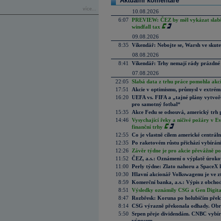
Aktuální komentáře
více...
10.08.2026
6:07
PREVIEW: ČEZ by měl vykázat slabší 
windfall tax
09.08.2026
8:35
Víkendář: Nebojte se, Warsh ve skute
08.08.2026
8:41
Víkendář: Trhy nemají rády prázdné 
07.08.2026
22:05
Slabá data z trhu práce pomohla akc
17:51
Akcie v optimismu, průmysl v extrémn
16:20
UEFA vs. FIFA a „tajné plány vytvoř
pro samotný fotbal“
15:35
Akce Fedu se odsouvá, americký trh 
14:46
Vysychající řeky a ničivé požáry v E
finanční trhy
12:55
Co je vlastně cílem americké centrál
12:35
Po raketovém růstu přichází vybírán
12:26
Závěr týdne je pro akcie převážně po
11:52
ČEZ, a.s.: Oznámení o výplatě úrok
11:00
Perly týdne: Zlato nahoru a SpaceX 
10:30
Hlavní akcionář Volkswagenu je ve z
8:59
Komerční banka, a.s.: Výpis z obchod
8:51
Výsledky oznámily CSG a Gen Digital
8:47
Rozbřesk: Koruna po holubičím přek
8:14
CSG výrazně překonala odhady. Obran
5:50
Srpen přeje dividendám. CNBC vybírá
výnosem