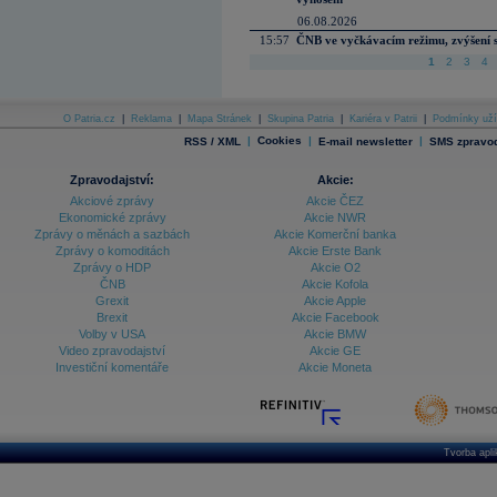
06.08.2026
15:57
ČNB ve vyčkávacím režimu, zvýšení s
1
2
3
4
O Patria.cz
|
Reklama
|
Mapa Stránek
|
Skupina Patria
|
Kariéra v Patrii
|
Podmínky uží
|
Cookies
|
|
RSS / XML
E-mail newsletter
SMS zpravod
Zpravodajství:
Akcie:
Akciové zprávy
Akcie ČEZ
Ekonomické zprávy
Akcie NWR
Zprávy o měnách a sazbách
Akcie Komerční banka
Zprávy o komoditách
Akcie Erste Bank
Zprávy o HDP
Akcie O2
ČNB
Akcie Kofola
Grexit
Akcie Apple
Brexit
Akcie Facebook
Volby v USA
Akcie BMW
Video zpravodajství
Akcie GE
Investiční komentáře
Akcie Moneta
Tvorba apl