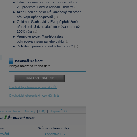
Inflace v eurozóně v červenci vzrostla na
2,9 procenta, uvedl v odhadu Eurostat
(5)
Akce Fedu se odsouvá, americký trh práce
překvapil opět negativně
(1)
Goldman Sachs vidí v Evropě přehlížené
příležitosti. U dvou akcií očekává více než
100% růst
(1)
Prémiové akcie, Mag495 a další
pokračování současného cyklu
(1)
Definitivní proražení stoletého trendu?
(1)
Kalendář událostí
Nebyla nalezena žádná data
UDÁLOSTI ONLINE
Dlouhodobý ekonomický kalendář ČR
Dlouhodobý ekonomický kalendář Svět
stiční disclaimer
|
Náměty
|
FAQ
|
Skupina ČSOB
a
|
=
placený obsah
ora:
Světové ekonomiky:
tování
Ekonomika ČR