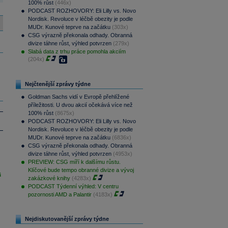
100% růst
(446x)
PODCAST ROZHOVORY: Eli Lilly vs. Novo
Nordisk. Revoluce v léčbě obezity je podle
MUDr. Kunové teprve na začátku
(303x)
CSG výrazně překonala odhady. Obranná
divize táhne růst, výhled potvrzen
(279x)
Slabá data z trhu práce pomohla akciím
(204x)
Nejčtenější zprávy týdne
Goldman Sachs vidí v Evropě přehlížené
příležitosti. U dvou akcií očekává více než
100% růst
(8675x)
PODCAST ROZHOVORY: Eli Lilly vs. Novo
Nordisk. Revoluce v léčbě obezity je podle
MUDr. Kunové teprve na začátku
(6836x)
CSG výrazně překonala odhady. Obranná
divize táhne růst, výhled potvrzen
(4953x)
PREVIEW: CSG míří k dalšímu růstu.
Klíčové bude tempo obranné divize a vývoj
i
zakázkové knihy
(4283x)
PODCAST Týdenní výhled: V centru
pozornosti AMD a Palantir
(4183x)
Nejdiskutovanější zprávy týdne