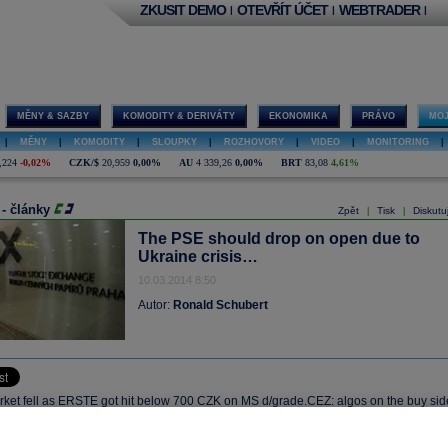
ZKUSIT DEMO
OTEVŘÍT ÚČET
WEBTRADER
|
|
|
MĚNY & SAZBY
KOMODITY & DERIVÁTY
EKONOMIKA
PRÁVO
MOJ
|
MĚNY
|
KOMODITY
|
SLOUPKY
|
ROZHOVORY
|
VIDEO
|
MONITORING
|
,224
-0,02%
CZK/$
20,959
0,00%
AU
4 339,26
0,00%
BRT
83,08
4,61%
 - články
Zpět
Tisk
Diskutu
|
|
The PSE should drop on open due to
Ukraine crisis…
10.03.2014 8:50
Autor:
Ronald Schubert
ket fell as ERSTE got hit below 700 CZK on MS d/grade.CEZ: algos on the buy sid
lifted the name up to 535 CZK but profit taking hit the stock down below 530 CZK