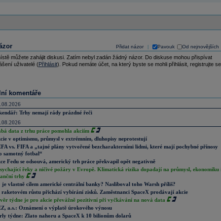
ázor
Přidat názor
Pavouk
Od nejnovějších
|
ístě můžete zahájit diskusi. Zatím nebyl zadán žádný názor. Do diskuse mohou přispívat
ášení uživatelé (
Přihlásit
). Pokud nemáte účet, na který byste se mohli přihlásit, registrujte se
lní komentáře
.08.2026
kendář: Trhy nemají rády prázdné řeči
.08.2026
abá data z trhu práce pomohla akciím
cie v optimismu, průmysl v extrémním, dluhopisy neprotestují
FA vs. FIFA a „tajné plány vytvořené bezcharakterními lidmi, které mají pochybné přínosy
o samotný fotbal“
ce Fedu se odsouvá, americký trh práce překvapil opět negativně
sychající řeky a ničivé požáry v Evropě. Klimatická rizika dopadají na průmysl, ekonomiku 
nanční trhy
 je vlastně cílem americké centrální banky? Nasliboval toho Warsh příliš?
 raketovém růstu přichází vybírání zisků. Zaměstnanci SpaceX prodávají akcie
věr týdne je pro akcie převážně pozitivní při vyčkávání na nová data
Z, a.s.: Oznámení o výplatě úrokového výnosu
rly týdne: Zlato nahoru a SpaceX k 10 bilionům dolarů