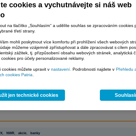
te cookies a vychutnávejte si náš web
no
račování článku je dostupné jen klientům placených služeb
Patria Plus
/
nout na tlačítko „Souhlasím“ a udělíte souhlas se zpracováním cookies 
estor Plus
případně uživatelům platformy
Patria Direct
. Pokud jste klientem
brané třetí strany.
hto služeb, potom je nutné se
Přihlásit
.
ám mohli poskytnout více komfortu při prohlížení všech webových st
ámci placeného informačního servisu získáte
to údaje můžeme vzájemně zpřístupňovat a dále zpracovávat s cílem pos
řístup ke
kompletnímu zpravodajství
lientský zážitek, tj. přizpůsobení obsahu webových stránek, analytická č
.patria.cz bez jakýchkoliv omezení. Veškeré
 cookies pro účely personalizované reklamy.
rávy, komentáře a horké zprávy jsou
brazovány terminálovou metodou (bez nutnosti obnovovat stránku) bez
si cookies můžete upravit v
nastavení
. Podrobnosti najdete v
Přehledu 
ždění a v plné verzi.
h cookies Patria
.
en zpravodajství, ale i další služby získáte v Patria Plus / Investor Plus -
sms
e-mailové
zpravodajství,
data
z finančních trhů v reálném čase, kompletní
žít jen technické cookies
Souhlas
lytický servis
, rozsáhlé
databáze
časových řad ke stažení,
prognózy
oje a
valuace
, ekonomické
fundamenty
,
nástroje
a
kalkulátory
...
více
PX
,
NWR
,
akcie
,
banky