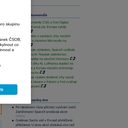
Související komentáře
Výsledky oznámily CSG a Gen Digital,
pro skupinu
Trump uvalil nová cla. Evropa zahájí
opatrně
ČNB rozhodne o sazbách, trhy mezitím
ránek ČSOB,
sledují Írán a závislost Microsoftu na
kytnout co
OpenAI
innost a
AMD zklamalo výhledem, SpaceX vyděsila
cenovkou za AI. Naopak optimismus
podporují naděje na otevření Hormuzu
Palantir září díky AI, Lufthansa doplácí na
a
drahá paliva a Evropu mezitím ochromuje
historické sucho
ČEZ zahajuje výplatu dividend, trhy sázejí
na uklidnění situace s Íránem a Fed zvažuje
změnu fungování
ím
Nejčtenější zprávy dne
Po raketovém růstu přichází vybírání zisků.
Zaměstnanci SpaceX prodávají akcie
(476x)
Goldman Sachs vidí v Evropě přehlížené
příležitosti. U dvou akcií očekává více než