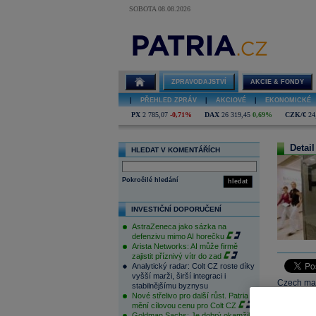
SOBOTA 08.08.2026
ZPRAVODAJSTVÍ
AKCIE & FONDY
|
PŘEHLED ZPRÁV
|
AKCIOVÉ
|
EKONOMICKÉ
PX
2 785,07
-0,71%
DAX
26 319,45
0,69%
CZK/€
24
Detail
HLEDAT V KOMENTÁŘÍCH
Pokročilé hledání
hledat
INVESTIČNÍ DOPORUČENÍ
AstraZeneca jako sázka na
defenzivu mimo AI horečku
Arista Networks: AI může firmě
zajistit příznivý vítr do zad
Analytický radar: Colt CZ roste díky
vyšší marži, širší integraci i
Czech mar
stabilnějšímu byznysu
Nové střelivo pro další růst. Patria
whole day 
mění cílovou cenu pro Colt CZ
level.
Goldman Sachs: Je dobrý okamžik