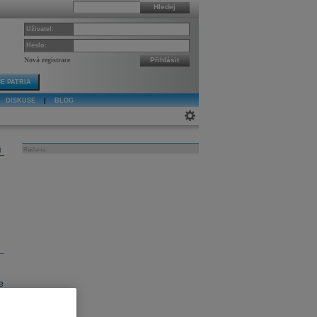
Hledej
Uživatel:
Heslo:
Nová registrace
Přihlásit
E PATRIA
DISKUSE
|
BLOG
j
Reklama
e