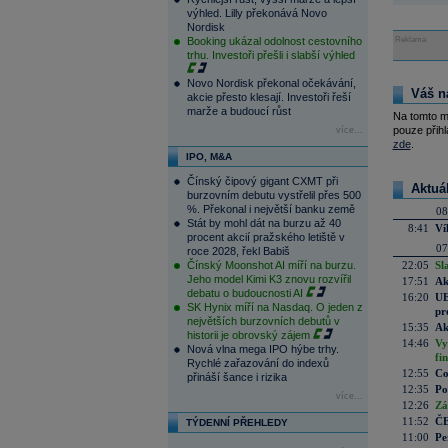
výhled. Lilly překonává Novo
Nordisk
Booking ukázal odolnost cestovního
Reklama
trhu. Investoři přešli i slabší výhled
Novo Nordisk překonal očekávání,
Váš n
akcie přesto klesají. Investoři řeší
marže a budoucí růst
Na tomto m
pouze přihl
více...
zde
.
IPO, M&A
Čínský čipový gigant CXMT při
Aktuá
burzovním debutu vystřelil přes 500
%. Překonal i největší banku země
08
Stát by mohl dát na burzu až 40
8:41
Ví
procent akcií pražského letiště v
07
roce 2028, řekl Babiš
Čínský Moonshot AI míří na burzu.
22:05
Sl
Jeho model Kimi K3 znovu rozvířil
17:51
Ak
debatu o budoucnosti AI
16:20
UE
SK Hynix míří na Nasdaq. O jeden z
pr
největších burzovních debutů v
15:35
Ak
historii je obrovský zájem
14:46
Vy
Nová vlna mega IPO hýbe trhy.
fi
Rychlé zařazování do indexů
12:55
Co
přináší šance i rizika
12:35
Po
více...
12:26
Zá
11:52
ČE
TÝDENNÍ PŘEHLEDY
11:00
Pe