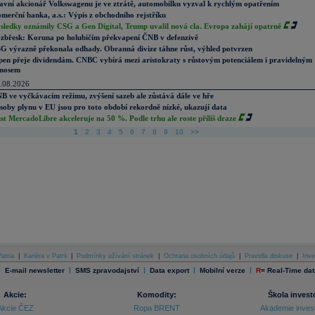
avní akcionář Volkswagenu je ve ztrátě, automobilku vyzval k rychlým opatřením
merční banka, a.s.: Výpis z obchodního rejstříku
sledky oznámily CSG a Gen Digital, Trump uvalil nová cla. Evropa zahájí opatrně
zbřesk: Koruna po holubičím překvapení ČNB v defenzivě
G výrazně překonala odhady. Obranná divize táhne růst, výhled potvrzen
pen přeje dividendám. CNBC vybírá mezi aristokraty s růstovým potenciálem i pravidelným
nosem
.08.2026
B ve vyčkávacím režimu, zvýšení sazeb ale zůstává dále ve hře
soby plynu v EU jsou pro toto období rekordně nízké, ukazují data
st MercadoLibre akceleruje na 50 %. Podle trhu ale roste příliš draze
1
2
3
4
5
6
7
8
9
10
>>
atria
|
Kariéra v Patrii
|
Podmínky užívání stránek
|
Ochrana osobních údajů
|
Pravidla diskuse
|
Inve
|
|
|
|
|
E-mail newsletter
SMS zpravodajství
Data export
Mobilní verze
R
=
Real-Time dat
Akcie:
Komodity:
Škola invest
Akcie ČEZ
Ropa BRENT
Akademie inves