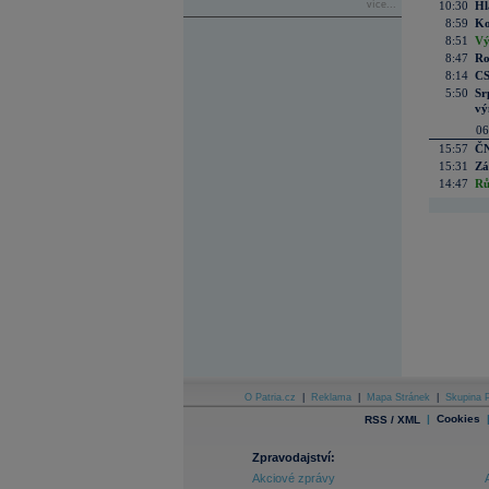
více...
10:30
Hl
8:59
Ko
8:51
Vý
8:47
Ro
8:14
CS
5:50
Sr
vý
06
15:57
ČN
15:31
Zá
14:47
Rů
O Patria.cz
|
Reklama
|
Mapa Stránek
|
Skupina P
|
Cookies
RSS / XML
Zpravodajství:
Akciové zprávy