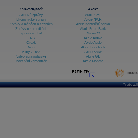
Zpravodajství:
Akcie:
Akciové zprávy
Akcie ČEZ
Ekonomické zprávy
Akcie NWR
Zprávy o měnách a sazbách
Akcie Komerční banka
Zprávy o komoditách
Akcie Erste Bank
Zprávy o HDP
Akcie O2
ČNB
Akcie Kofola
Grexit
Akcie Apple
Brexit
Akcie Facebook
Volby v USA
Akcie BMW
Video zpravodajství
Akcie GE
Investiční komentáře
Akcie Moneta
Tvorba apl