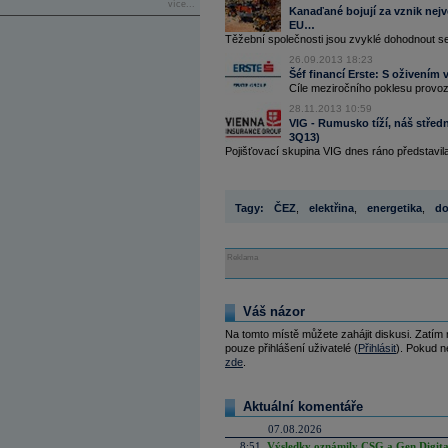
více...
Kanaďané bojují za vznik nejvě
EU…
Těžební společnosti jsou zvyklé dohodnout se 
26.09.2013 18:23
Šéf financí Erste: S oživením
Cíle meziročního poklesu provozn
28.11.2013 10:59
VIG - Rumusko tíží, náš stře
3Q13)
Pojišťovací skupina VIG dnes ráno představil
Tagy:
ČEZ
,
elektřina
,
energetika
,
do
Reklama
Váš názor
Na tomto místě můžete zahájit diskusi. Zatím
pouze přihlášení uživatelé (
Přihlásit
). Pokud ne
zde
.
Aktuální komentáře
07.08.2026
8:51
Výsledky oznámily CSG a Gen Digital