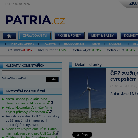
ZKU
PÁTEK 07.08.2026
ZPRAVODAJSTVÍ
AKCIE & FONDY
MĚNY & SAZBY
KOMODIT
|
PŘEHLED ZPRÁV
|
AKCIOVÉ
|
EKONOMICKÉ
|
MĚNY
|
KOMODITY
|
SL
PX
2 788,95
-0,58%
DAX
26 272,77
0,51%
CZK/€
24,233
0,03%
CZK/$
21,039
0,04%
Detail - články
HLEDAT V KOMENTÁŘÍCH
ČEZ zvažuje
evropském 
Pokročilé hledání
hledat
01.04.2014 13:30,
INVESTIČNÍ DOPORUČENÍ
Autor:
Josef N
AstraZeneca jako sázka na
defenzivu mimo AI horečku
Arista Networks: AI může firmě
zajistit příznivý vítr do zad
Analytický radar: Colt CZ roste díky
vyšší marži, širší integraci i
stabilnějšímu byznysu
Nové střelivo pro další růst. Patria
mění cílovou cenu pro Colt CZ
Goldman Sachs: Je dobrý okamžik