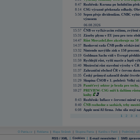
8:47
Rozbřesk: Koruna po holubičím přek
8:14
CSG výrazně překonala odhady. Obran
5:50
Srpen přeje dividendám. CNBC vybírá
výnosem
06.08.2026
15:57
ČNB ve vyčkávacím režimu, zvýšení s
15:31
Zásoby plynu v EU jsou pro toto obdo
14:47
Růst MercadoLibre akceleruje na 50 %
14:37
Bankovní rada ČNB podle očekávání 
13:32
Nintendo navýšilo zisk o 150 procen
13:19
Goldman Sachs vidí v Evropě přehlíže
11:59
Rychlejší růst, vyšší marže a lepší v
11:40
Meziroční růst stavební výroby v ČR
11:37
Zahraniční obchod ČR v červnu skonč
11:35
Český průmysl zakončil druhé čtvrtlet
11:29
Skupina ČSOB v 1. pololetí: Velký zá
11:26
Paměťový sektor je brzda pro techy,
10:27
PREVIEW: CSG míří k dalšímu růstu.
knihy
8:43
Rozbřesk: Inflace v červenci mírně v
8:40
ČNB rozhodne o sazbách, trhy mezitím
6:08
Apple není AI firma. Jeho síla stojí n
1
2
3
4
O Patria.cz
|
Reklama
|
Mapa Stránek
|
Skupina Patria
|
Kariéra v Patrii
|
Podmínky uží
|
Cookies
|
|
RSS / XML
E-mail newsletter
SMS zpravod