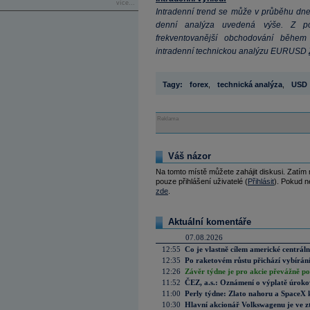
více...
Intradenní trend se může v průběhu dne
denní analýza uvedená výše. Z po
frekventovanější obchodování během 
intradenní technickou analýzu EURUSD
Tagy:
forex
,
technická analýza
,
USD
Reklama
Váš názor
Na tomto místě můžete zahájit diskusi. Zatím
pouze přihlášení uživatelé (
Přihlásit
). Pokud ne
zde
.
Aktuální komentáře
07.08.2026
12:55
Co je vlastně cílem americké centrál
12:35
Po raketovém růstu přichází vybírán
12:26
Závěr týdne je pro akcie převážně po
11:52
ČEZ, a.s.: Oznámení o výplatě úrok
11:00
Perly týdne: Zlato nahoru a SpaceX 
10:30
Hlavní akcionář Volkswagenu je ve z