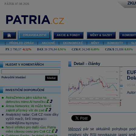
ZKU
PÁTEK 07.08.2026
ZPRAVODAJSTVÍ
AKCIE & FONDY
MĚNY & SAZBY
KOMODIT
|
PŘEHLED ZPRÁV
|
AKCIOVÉ
|
EKONOMICKÉ
|
MĚNY
|
KOMODITY
|
SL
PX
2 790,57
-0,52%
DAX
26 376,84
0,91%
CZK/€
24,249
0,09%
CZK/$
21,036
0,03%
Detail - články
HLEDAT V KOMENTÁŘÍCH
EUR
Dol
Pokročilé hledání
hledat
03.04
INVESTIČNÍ DOPORUČENÍ
Autor
AstraZeneca jako sázka na
defenzivu mimo AI horečku
Arista Networks: AI může firmě
zajistit příznivý vítr do zad
Analytický radar: Colt CZ roste díky
vyšší marži, širší integraci i
stabilnějšímu byznysu
Nové střelivo pro další růst. Patria
Měnový
pár se aktuálně pohybuje pod
mění cílovou cenu pro Colt CZ
relativní síly RSI nevykazuje jasný sm
Goldman Sachs: Je dobrý okamžik