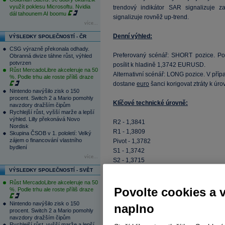
využít poklesu Microsoftu. Nvidia
trendový indikátor SAR signalizuje za
dál tahounem AI boomu
signalizuje rovněž up-trend.
více...
Denní výhled:
VÝSLEDKY SPOLEČNOSTÍ - ČR
CSG výrazně překonala odhady.
Preferovaný scénář: SHORT pozice. Poh
Obranná divize táhne růst, výhled
potvrzen
posílit k hladině 1,3742 EURUSD.
Růst MercadoLibre akceleruje na 50
Alternativní scénář: LONG pozice. V př
%. Podle trhu ale roste příliš draze
dostane
euro
šanci korigovat ztráty k ú
Nintendo navýšilo zisk o 150
procent. Switch 2 a Mario pomohly
Klíčové technické úrovně:
navzdory dražším čipům
Rychlejší růst, vyšší marže a lepší
výhled. Lilly překonává Novo
R2 - 1,3841
Nordisk
R1 - 1,3809
Skupina ČSOB v 1. pololetí: Velký
zájem o financování vlastního
Pivot - 1,3782
bydlení
S1 - 1,3742
více...
S2 - 1,3715
VÝSLEDKY SPOLEČNOSTÍ - SVĚT
Růst MercadoLibre akceleruje na 50
Povolte cookies a 
%. Podle trhu ale roste příliš draze
Nintendo navýšilo zisk o 150
naplno
procent. Switch 2 a Mario pomohly
navzdory dražším čipům
Rychlejší růst, vyšší marže a lepší