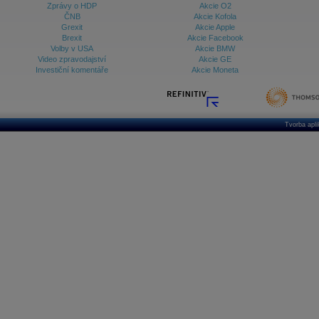
Zprávy o HDP
Akcie O2
ČNB
Akcie Kofola
Grexit
Akcie Apple
Brexit
Akcie Facebook
Volby v USA
Akcie BMW
Video zpravodajství
Akcie GE
Investiční komentáře
Akcie Moneta
Tvorba apl