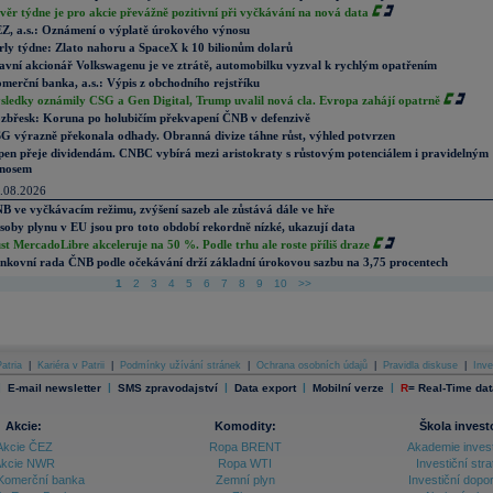
věr týdne je pro akcie převážně pozitivní při vyčkávání na nová data
Z, a.s.: Oznámení o výplatě úrokového výnosu
rly týdne: Zlato nahoru a SpaceX k 10 bilionům dolarů
avní akcionář Volkswagenu je ve ztrátě, automobilku vyzval k rychlým opatřením
merční banka, a.s.: Výpis z obchodního rejstříku
sledky oznámily CSG a Gen Digital, Trump uvalil nová cla. Evropa zahájí opatrně
zbřesk: Koruna po holubičím překvapení ČNB v defenzivě
G výrazně překonala odhady. Obranná divize táhne růst, výhled potvrzen
pen přeje dividendám. CNBC vybírá mezi aristokraty s růstovým potenciálem i pravidelným
nosem
.08.2026
B ve vyčkávacím režimu, zvýšení sazeb ale zůstává dále ve hře
soby plynu v EU jsou pro toto období rekordně nízké, ukazují data
st MercadoLibre akceleruje na 50 %. Podle trhu ale roste příliš draze
nkovní rada ČNB podle očekávání drží základní úrokovou sazbu na 3,75 procentech
1
2
3
4
5
6
7
8
9
10
>>
atria
|
Kariéra v Patrii
|
Podmínky užívání stránek
|
Ochrana osobních údajů
|
Pravidla diskuse
|
Inve
|
|
|
|
|
E-mail newsletter
SMS zpravodajství
Data export
Mobilní verze
R
=
Real-Time dat
Akcie:
Komodity:
Škola invest
Akcie ČEZ
Ropa BRENT
Akademie inves
kcie NWR
Ropa WTI
Investiční stra
Komerční banka
Zemní plyn
Investiční dopo