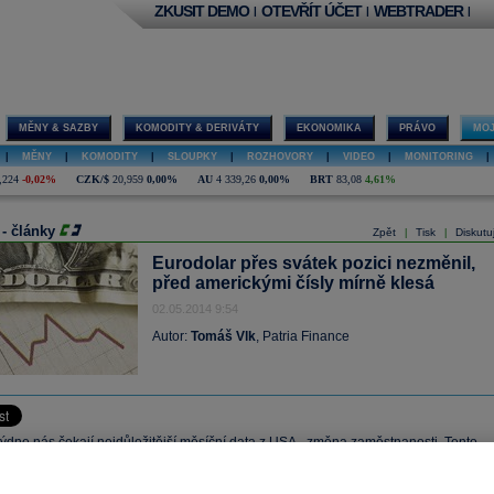
ZKUSIT DEMO
OTEVŘÍT ÚČET
WEBTRADER
|
|
|
MĚNY & SAZBY
KOMODITY & DERIVÁTY
EKONOMIKA
PRÁVO
MOJ
|
MĚNY
|
KOMODITY
|
SLOUPKY
|
ROZHOVORY
|
VIDEO
|
MONITORING
|
,224
-0,02%
CZK/$
20,959
0,00%
AU
4 339,26
0,00%
BRT
83,08
4,61%
 - články
Zpět
Tisk
Diskutu
|
|
Eurodolar přes svátek pozici nezměnil,
před americkými čísly mírně klesá
02.05.2014 9:54
Autor:
Tomáš Vlk
, Patria Finance
ýdne nás čekají nejdůležitější měsíční data z USA - změna zaměstnanosti. Tento
uje k opatrnosti a je pravděpodobné, že jiná čísla vycházející před tímto reportem
 na trhy příliš velký vliv.