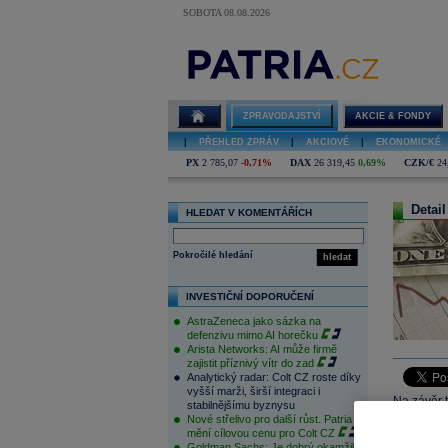
SOBOTA 08.08.2026
ZPRAVODAJSTVÍ
AKCIE & FONDY
|
PŘEHLED ZPRÁV
|
AKCIOVÉ
|
EKONOMICKÉ
PX
2 785,07
-0,71%
DAX
26 319,45
0,69%
CZK/€
24
Detail
HLEDAT V KOMENTÁŘÍCH
Pokročilé hledání
hledat
INVESTIČNÍ DOPORUČENÍ
AstraZeneca jako sázka na
defenzivu mimo AI horečku
Arista Networks: AI může firmě
zajistit příznivý vítr do zad
Analytický radar: Colt CZ roste díky
vyšší marži, širší integraci i
Na závěr t
stabilnějšímu byznysu
Nové střelivo pro další růst. Patria
fakt motiv
mění cílovou cenu pro Colt CZ
nebudou mít
Goldman Sachs: Je dobrý okamžik