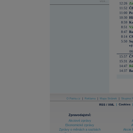
více...
12:26
Zá
11:52
ČE
11:00
Pe
10:30
Hl
8:59
Ko
8:51
Vý
8:47
Ro
8:14
CS
5:50
Sr
vý
06
15:57
ČN
15:31
Zá
14:47
Rů
14:37
Ba
O Patria.cz
|
Reklama
|
Mapa Stránek
|
Skupina P
|
Cookies
RSS / XML
Zpravodajství:
Akciové zprávy
Ekonomické zprávy
A
Zprávy o měnách a sazbách
Akcie 