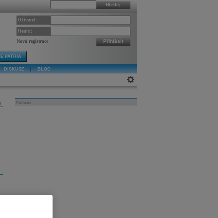
Hledej
Uživatel:
Heslo:
Nová registrace
Přihlásit
E PATRIA
DISKUSE
|
BLOG
j
Reklama