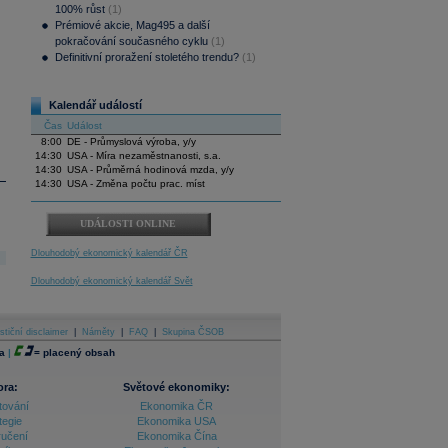
100% růst
(1)
Prémiové akcie, Mag495 a další
pokračování současného cyklu
(1)
Definitivní proražení stoletého trendu?
(1)
Kalendář událostí
Čas
Událost
8:00
DE - Průmyslová výroba, y/y
14:30
USA - Míra nezaměstnanosti, s.a.
14:30
USA - Průměrná hodinová mzda, y/y
14:30
USA - Změna počtu prac. míst
UDÁLOSTI ONLINE
Dlouhodobý ekonomický kalendář ČR
Dlouhodobý ekonomický kalendář Svět
stiční disclaimer
|
Náměty
|
FAQ
|
Skupina ČSOB
a
|
=
placený obsah
ora:
Světové ekonomiky:
tování
Ekonomika ČR
tegie
Ekonomika USA
ručení
Ekonomika Čína