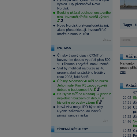
výhled. Lilly překonává Novo
Nordisk
Booking ukázal odolnost cestovního
trhu. Investoři přešli i slabší výhled
Tagy:
f
Novo Nordisk překonal očekávání,
akcie přesto klesají. Investoři řeší
marže a budoucí růst
více...
Reklama
IPO, M&A
Čínský čipový gigant CXMT při
Váš n
burzovním debutu vystřelil přes 500
Na tomto m
%. Překonal i největší banku země
pouze přihl
Stát by mohl dát na burzu až 40
zde
.
procent akcií pražského letiště v
roce 2028, řekl Babiš
Čínský Moonshot AI míří na burzu.
Aktuá
Jeho model Kimi K3 znovu rozvířil
debatu o budoucnosti AI
07
SK Hynix míří na Nasdaq. O jeden z
22:05
Sl
největších burzovních debutů v
historii je obrovský zájem
17:51
Ak
Nová vlna mega IPO hýbe trhy.
16:20
UE
Rychlé zařazování do indexů
pr
přináší šance i rizika
15:35
Ak
více...
14:46
Vy
fi
TÝDENNÍ PŘEHLEDY
12:55
Co
12:35
Po