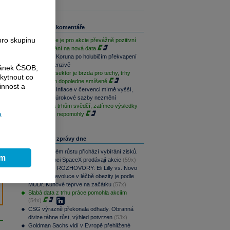
Související komentáře
pro skupinu
Závěr týdne je pro akcie převážně pozitivní
při vyčkávání na nová data
Rozbřesk: Koruna po holubičím překvapení
ČNB v defenzivě
ránek ČSOB,
Paměťový sektor je brzda pro techy, trhy
kytnout co
jsou na tom dopoledne smíšeně
innost a
Rozbřesk: Inflace v červenci mírně vyšší,
ČNB dnes úrokové sazby nezmění
Geopolitika trhům svědčí, zatímco výsledky
a
sentimentu nepomohly
Nejčtenější zprávy dne
Po raketovém růstu přichází vybírání zisků.
ím
Zaměstnanci SpaceX prodávají akcie
(59x)
PODCAST ROZHOVORY: Eli Lilly vs. Novo
Nordisk. Revoluce v léčbě obezity je podle
MUDr. Kunové teprve na začátku
(57x)
Slabá data z trhu práce pomohla akciím
(54x)
CSG výrazně překonala odhady. Obranná
divize táhne růst, výhled potvrzen
(53x)
Goldman Sachs vidí v Evropě přehlížené