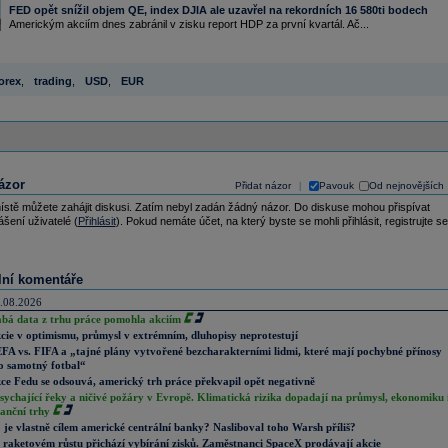
FED opět snížil objem QE, index DJIA ale uzavřel na rekordních 16 580ti bodech
Americkým akciím dnes zabránil v zisku report HDP za první kvartál. Ač...
orex
,
trading
,
USD
,
EUR
ázor
Přidat názor
Pavouk
Od nejnovějších
|
ístě můžete zahájit diskusi. Zatím nebyl zadán žádný názor. Do diskuse mohou přispívat
ášení uživatelé (
Přihlásit
). Pokud nemáte účet, na který byste se mohli přihlásit, registrujte se
lní komentáře
.08.2026
abá data z trhu práce pomohla akciím
cie v optimismu, průmysl v extrémním, dluhopisy neprotestují
FA vs. FIFA a „tajné plány vytvořené bezcharakterními lidmi, které mají pochybné přínosy
o samotný fotbal“
ce Fedu se odsouvá, americký trh práce překvapil opět negativně
sychající řeky a ničivé požáry v Evropě. Klimatická rizika dopadají na průmysl, ekonomiku 
nanční trhy
 je vlastně cílem americké centrální banky? Nasliboval toho Warsh příliš?
 raketovém růstu přichází vybírání zisků. Zaměstnanci SpaceX prodávají akcie