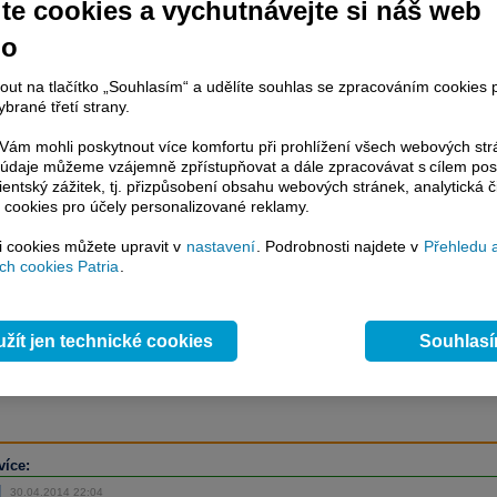
te cookies a vychutnávejte si náš web
no
račování článku je dostupné jen klientům placených služeb
Patria Plus
/
nout na tlačítko „Souhlasím“ a udělíte souhlas se zpracováním cookies 
estor Plus
případně uživatelům platformy
Patria Direct
. Pokud jste klientem
brané třetí strany.
hto služeb, potom je nutné se
Přihlásit
.
ám mohli poskytnout více komfortu při prohlížení všech webových st
ámci placeného informačního servisu získáte
to údaje můžeme vzájemně zpřístupňovat a dále zpracovávat s cílem pos
řístup ke
kompletnímu zpravodajství
lientský zážitek, tj. přizpůsobení obsahu webových stránek, analytická č
.patria.cz bez jakýchkoliv omezení. Veškeré
 cookies pro účely personalizované reklamy.
rávy, komentáře a horké zprávy jsou
si cookies můžete upravit v
nastavení
. Podrobnosti najdete v
Přehledu 
brazovány terminálovou metodou (bez nutnosti obnovovat stránku) bez
h cookies Patria
.
ždění a v plné verzi.
en zpravodajství, ale i další služby získáte v Patria Plus / Investor Plus -
sms
e-mailové
zpravodajství,
data
z finančních trhů v reálném čase, kompletní
žít jen technické cookies
Souhlas
lytický servis
, rozsáhlé
databáze
časových řad ke stažení,
prognózy
oje a
valuace
, ekonomické
fundamenty
,
nástroje
a
kalkulátory
...
více
více:
30.04.2014 22:04