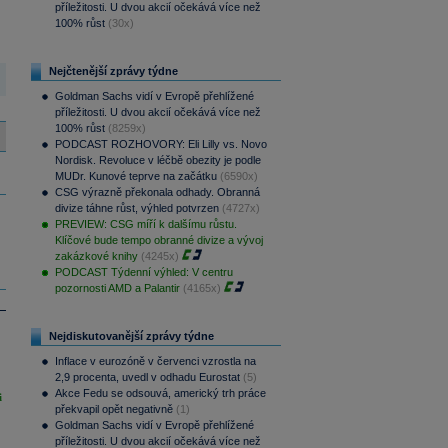
příležitosti. U dvou akcií očekává více než
100% růst
(30x)
Nejčtenější zprávy týdne
Goldman Sachs vidí v Evropě přehlížené
příležitosti. U dvou akcií očekává více než
100% růst
(8259x)
PODCAST ROZHOVORY: Eli Lilly vs. Novo
Nordisk. Revoluce v léčbě obezity je podle
MUDr. Kunové teprve na začátku
(6590x)
CSG výrazně překonala odhady. Obranná
divize táhne růst, výhled potvrzen
(4727x)
PREVIEW: CSG míří k dalšímu růstu.
Klíčové bude tempo obranné divize a vývoj
zakázkové knihy
(4245x)
PODCAST Týdenní výhled: V centru
pozornosti AMD a Palantir
(4165x)
Nejdiskutovanější zprávy týdne
Inflace v eurozóně v červenci vzrostla na
2,9 procenta, uvedl v odhadu Eurostat
(5)
Akce Fedu se odsouvá, americký trh práce
i
překvapil opět negativně
(1)
Goldman Sachs vidí v Evropě přehlížené
příležitosti. U dvou akcií očekává více než