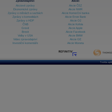
Zpravodajství:
Akcie:
Akciové zprávy
Akcie ČEZ
Ekonomické zprávy
Akcie NWR
Zprávy o měnách a sazbách
Akcie Komerční banka
Zprávy o komoditách
Akcie Erste Bank
Zprávy o HDP
Akcie O2
ČNB
Akcie Kofola
Grexit
Akcie Apple
Brexit
Akcie Facebook
Volby v USA
Akcie BMW
Video zpravodajství
Akcie GE
Investiční komentáře
Akcie Moneta
Tvorba apl