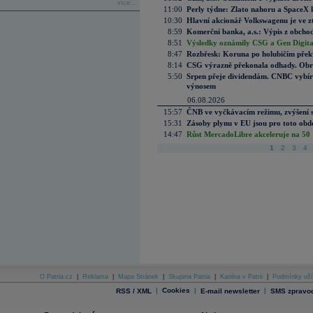
více...
11:00
Perly týdne: Zlato nahoru a SpaceX 
10:30
Hlavní akcionář Volkswagenu je ve z
8:59
Komerční banka, a.s.: Výpis z obchod
8:51
Výsledky oznámily CSG a Gen Digital
8:47
Rozbřesk: Koruna po holubičím přek
8:14
CSG výrazně překonala odhady. Obran
5:50
Srpen přeje dividendám. CNBC vybírá
výnosem
06.08.2026
15:57
ČNB ve vyčkávacím režimu, zvýšení s
15:31
Zásoby plynu v EU jsou pro toto obdo
14:47
Růst MercadoLibre akceleruje na 50 %
1
2
3
4
O Patria.cz
|
Reklama
|
Mapa Stránek
|
Skupina Patria
|
Kariéra v Patrii
|
Podmínky uží
|
Cookies
|
|
RSS / XML
E-mail newsletter
SMS zpravod