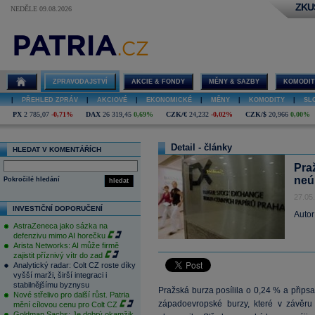
ZKU
NEDĚLE 09.08.2026
ZPRAVODAJSTVÍ
AKCIE & FONDY
MĚNY & SAZBY
KOMODIT
|
PŘEHLED ZPRÁV
|
AKCIOVÉ
|
EKONOMICKÉ
|
MĚNY
|
KOMODITY
|
SL
PX
2 785,07
-0,71%
DAX
26 319,45
0,69%
CZK/€
24,232
-0,02%
CZK/$
20,966
0,00%
Detail - články
HLEDAT V KOMENTÁŘÍCH
Pra
neú
Pokročilé hledání
hledat
27.05
INVESTIČNÍ DOPORUČENÍ
Autor
AstraZeneca jako sázka na
defenzivu mimo AI horečku
Arista Networks: AI může firmě
zajistit příznivý vítr do zad
Analytický radar: Colt CZ roste díky
vyšší marži, širší integraci i
stabilnějšímu byznysu
Pražská burza posílila o 0,24 % a připsala
Nové střelivo pro další růst. Patria
západoevropské burzy, které v závěru
mění cílovou cenu pro Colt CZ
Goldman Sachs: Je dobrý okamžik