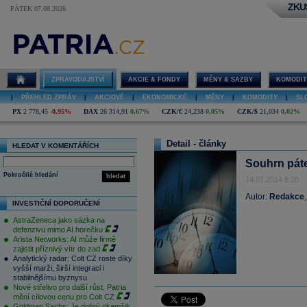
ZKU
PÁTEK 07.08.2026
ZPRAVODAJSTVÍ
AKCIE & FONDY
MĚNY & SAZBY
KOMODIT
|
PŘEHLED ZPRÁV
|
AKCIOVÉ
|
EKONOMICKÉ
|
MĚNY
|
KOMODITY
|
SL
PX
2 778,45
-0,95%
DAX
26 314,91
0,67%
CZK/€
24,238
0,05%
CZK/$
21,034
0,02%
Detail - články
HLEDAT V KOMENTÁŘÍCH
Souhrn pát
Pokročilé hledání
hledat
14.07.2014 8:28
Autor:
Redakce
INVESTIČNÍ DOPORUČENÍ
AstraZeneca jako sázka na
defenzivu mimo AI horečku
Arista Networks: AI může firmě
zajistit příznivý vítr do zad
Analytický radar: Colt CZ roste díky
vyšší marži, širší integraci i
stabilnějšímu byznysu
Nové střelivo pro další růst. Patria
mění cílovou cenu pro Colt CZ
Goldman Sachs: Je dobrý okamžik