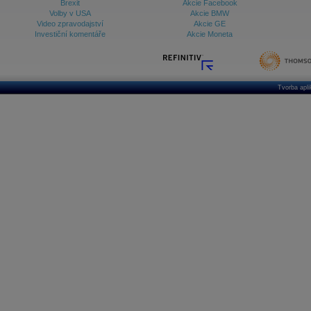
Brexit
Akcie Facebook
Volby v USA
Akcie BMW
Video zpravodajství
Akcie GE
Investiční komentáře
Akcie Moneta
Tvorba apl