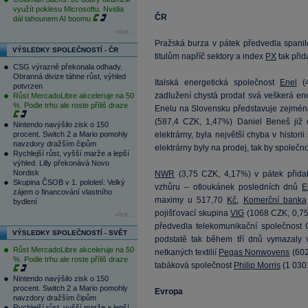
využít poklesu Microsoftu. Nvidia
ČR
dál tahounem AI boomu
více...
Pražská burza v pátek předvedla spanilo
VÝSLEDKY SPOLEČNOSTÍ - ČR
titulům napříč sektory a index
PX
tak přid
CSG výrazně překonala odhady.
Obranná divize táhne růst, výhled
Italská energetická společnost
Enel
(
potvrzen
zadlužení chystá prodat svá veškerá en
Růst MercadoLibre akceleruje na 50
%. Podle trhu ale roste příliš draze
Enelu na Slovensku představuje zejmén
(
587,4
CZK, 1,47%) Daniel Beneš již dř
Nintendo navýšilo zisk o 150
procent. Switch 2 a Mario pomohly
elektrárny, byla největší chyba v histor
navzdory dražším čipům
elektrárny byly na prodej, tak by společ
Rychlejší růst, vyšší marže a lepší
výhled. Lilly překonává Novo
Nordisk
NWR
(
3,75
CZK, 4,17%) v pátek přida
Skupina ČSOB v 1. pololetí: Velký
vzhůru – otloukánek posledních dnů
E
zájem o financování vlastního
maximy u 517,70
Kč
,
Komerční banka
bydlení
pojišťovací skupina
VIG
(
1068
CZK, 0,75
více...
předvedla telekomunikační společnost 
VÝSLEDKY SPOLEČNOSTÍ - SVĚT
podstatě tak během tří dnů vymazaly
Růst MercadoLibre akceleruje na 50
netkaných textilií
Pegas Nonwovens
(
602
%. Podle trhu ale roste příliš draze
tabáková společnost
Philip Morris
(
1 030
Nintendo navýšilo zisk o 150
procent. Switch 2 a Mario pomohly
Evropa
navzdory dražším čipům
Rychlejší růst, vyšší marže a lepší