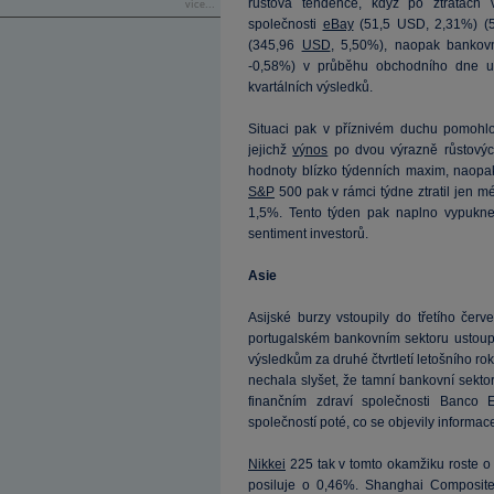
růstová tendence, když po ztrátách 
více...
společnosti
eBay
(
51,5
USD, 2,31%) (
(345,96
USD
, 5,50%), naopak banko
-0,58%) v průběhu obchodního dne ud
kvartálních výsledků.
Situaci pak v příznivém duchu pomohlo
jejichž
výnos
po dvou výrazně růstovýc
hodnoty blízko týdenních maxim, naop
S&P
500 pak v rámci týdne ztratil jen mé
1,5%. Tento týden pak naplno vypukne
sentiment investorů.
Asie
Asijské burzy vstoupily do třetího čer
portugalském bankovním sektoru ustoupi
výsledkům za druhé čtvrtletí letošního ro
nechala slyšet, že tamní bankovní sekto
finančním zdraví společnosti Banco E
společností poté, co se objevily informa
Nikkei
225 tak v tomto okamžiku roste 
posiluje o 0,46%. Shanghai Composit