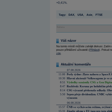
+0,41%.
Tagy:
DAX
,
USA
,
Asie
,
FTSE
Reklama
Váš názor
Na tomto místě můžete zahájit diskusi. Zatím
pouze přihlášení uživatelé (
Přihlásit
). Pokud ne
zde
.
Aktuální komentáře
07.08.2026
11:00
Perly týdne: Zlato nahoru a SpaceX 
10:30
Hlavní akcionář Volkswagenu je ve z
8:51
Výsledky oznámily CSG a Gen Digital
8:47
Rozbřesk: Koruna po holubičím přek
8:14
CSG výrazně překonala odhady. Obran
5:50
Srpen přeje dividendám. CNBC vybírá
výnosem
06.08.2026
15:57
ČNB ve vyčkávacím režimu, zvýšení s
15:31
Zásoby plynu v EU jsou pro toto obdo