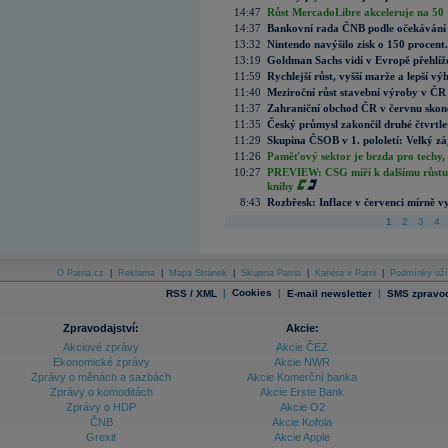
14:47
Růst MercadoLibre akceleruje na 50 %
14:37
Bankovní rada ČNB podle očekávání 
13:32
Nintendo navýšilo zisk o 150 procen
13:19
Goldman Sachs vidí v Evropě přehlíže
11:59
Rychlejší růst, vyšší marže a lepší v
11:40
Meziroční růst stavební výroby v ČR
11:37
Zahraniční obchod ČR v červnu skonč
11:35
Český průmysl zakončil druhé čtvrtlet
11:29
Skupina ČSOB v 1. pololetí: Velký zá
11:26
Paměťový sektor je brzda pro techy,
10:27
PREVIEW: CSG míří k dalšímu růstu.
knihy
8:43
Rozbřesk: Inflace v červenci mírně v
1
2
3
4
O Patria.cz
|
Reklama
|
Mapa Stránek
|
Skupina Patria
|
Kariéra v Patrii
|
Podmínky uží
|
Cookies
|
|
RSS / XML
E-mail newsletter
SMS zpravod
Zpravodajství:
Akcie:
Akciové zprávy
Akcie ČEZ
Ekonomické zprávy
Akcie NWR
Zprávy o měnách a sazbách
Akcie Komerční banka
Zprávy o komoditách
Akcie Erste Bank
Zprávy o HDP
Akcie O2
ČNB
Akcie Kofola
Grexit
Akcie Apple