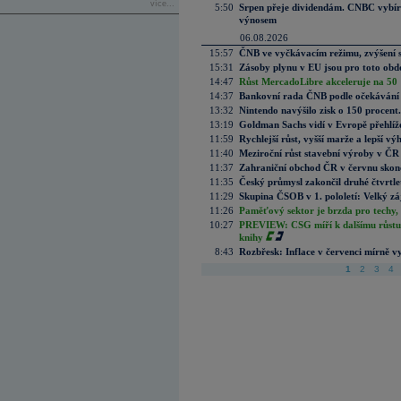
více...
5:50
Srpen přeje dividendám. CNBC vybírá
výnosem
06.08.2026
15:57
ČNB ve vyčkávacím režimu, zvýšení s
15:31
Zásoby plynu v EU jsou pro toto obdo
14:47
Růst MercadoLibre akceleruje na 50 %
14:37
Bankovní rada ČNB podle očekávání 
13:32
Nintendo navýšilo zisk o 150 procen
13:19
Goldman Sachs vidí v Evropě přehlíže
11:59
Rychlejší růst, vyšší marže a lepší v
11:40
Meziroční růst stavební výroby v ČR
11:37
Zahraniční obchod ČR v červnu skonč
11:35
Český průmysl zakončil druhé čtvrtlet
11:29
Skupina ČSOB v 1. pololetí: Velký zá
11:26
Paměťový sektor je brzda pro techy,
10:27
PREVIEW: CSG míří k dalšímu růstu.
knihy
8:43
Rozbřesk: Inflace v červenci mírně v
1
2
3
4