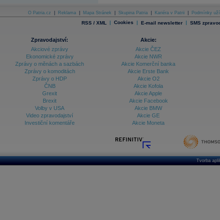
O Patria.cz
|
Reklama
|
Mapa Stránek
|
Skupina Patria
|
Kariéra v Patrii
|
Podmínky uží
|
Cookies
|
|
RSS / XML
E-mail newsletter
SMS zpravod
Zpravodajství:
Akcie:
Akciové zprávy
Akcie ČEZ
Ekonomické zprávy
Akcie NWR
Zprávy o měnách a sazbách
Akcie Komerční banka
Zprávy o komoditách
Akcie Erste Bank
Zprávy o HDP
Akcie O2
ČNB
Akcie Kofola
Grexit
Akcie Apple
Brexit
Akcie Facebook
Volby v USA
Akcie BMW
Video zpravodajství
Akcie GE
Investiční komentáře
Akcie Moneta
Tvorba apl