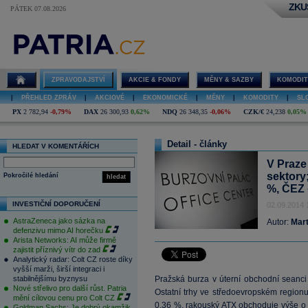
ZKU
PÁTEK 07.08.2026
ZPRAVODAJSTVÍ
AKCIE & FONDY
MĚNY & SAZBY
KOMODIT
|
PŘEHLED ZPRÁV
|
AKCIOVÉ
|
EKONOMICKÉ
|
MĚNY
|
KOMODITY
|
SL
PX
2 782,94
-0,79%
DAX
26 300,93
0,62%
NDQ
26 348,35
-0,06%
CZK/€
24,238
0,05%
Detail - články
HLEDAT V KOMENTÁŘÍCH
V Praze
sektory
Pokročilé hledání
hledat
%, ČEZ 
INVESTIČNÍ DOPORUČENÍ
02.09.2014 
AstraZeneca jako sázka na
Autor:
Mart
defenzivu mimo AI horečku
Arista Networks: AI může firmě
zajistit příznivý vítr do zad
Analytický radar: Colt CZ roste díky
vyšší marži, širší integraci i
stabilnějšímu byznysu
Pražská burza v úterní obchodní seanci
Nové střelivo pro další růst. Patria
Ostatní trhy ve středoevropském regio
mění cílovou cenu pro Colt CZ
0,36 %, rakouský
ATX
obchoduje výše o 
Goldman Sachs: Je dobrý okamžik