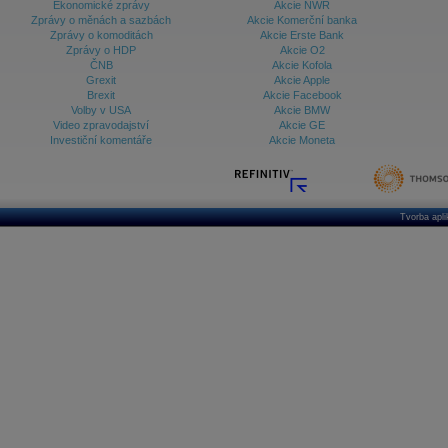
Ekonomické zprávy
Akcie NWR
Zprávy o měnách a sazbách
Akcie Komerční banka
Zprávy o komoditách
Akcie Erste Bank
Zprávy o HDP
Akcie O2
ČNB
Akcie Kofola
Grexit
Akcie Apple
Brexit
Akcie Facebook
Volby v USA
Akcie BMW
Video zpravodajství
Akcie GE
Investiční komentáře
Akcie Moneta
Tvorba apl