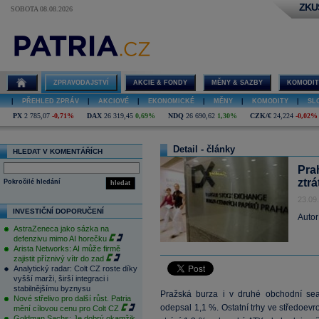
ZKU
SOBOTA 08.08.2026
ZPRAVODAJSTVÍ
AKCIE & FONDY
MĚNY & SAZBY
KOMODIT
|
PŘEHLED ZPRÁV
|
AKCIOVÉ
|
EKONOMICKÉ
|
MĚNY
|
KOMODITY
|
SL
PX
2 785,07
-0,71%
DAX
26 319,45
0,69%
NDQ
26 690,62
1,30%
CZK/€
24,224
-0,02%
Detail - články
HLEDAT V KOMENTÁŘÍCH
Pra
ztrá
Pokročilé hledání
hledat
23.09
INVESTIČNÍ DOPORUČENÍ
Autor
AstraZeneca jako sázka na
defenzivu mimo AI horečku
Arista Networks: AI může firmě
zajistit příznivý vítr do zad
Analytický radar: Colt CZ roste díky
vyšší marži, širší integraci i
stabilnějšímu byznysu
Pražská burza i v druhé obchodní sea
Nové střelivo pro další růst. Patria
odepsal 1,1 %. Ostatní trhy ve středoe
mění cílovou cenu pro Colt CZ
Goldman Sachs: Je dobrý okamžik