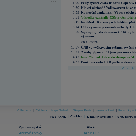
více...
11:00
Perly týdne: Zlato nahoru a SpaceX 
10:30
Hlavní akcionář Volkswagenu je ve z
8:59
Komerční banka, a.s.: Výpis z obchod
8:51
Výsledky oznámily CSG a Gen Digital
8:47
Rozbřesk: Koruna po holubičím přek
8:14
CSG výrazně překonala odhady. Obran
5:50
Srpen přeje dividendám. CNBC vybírá
výnosem
06.08.2026
15:57
ČNB ve vyčkávacím režimu, zvýšení s
15:31
Zásoby plynu v EU jsou pro toto obdo
14:47
Růst MercadoLibre akceleruje na 50 %
14:37
Bankovní rada ČNB podle očekávání 
1
2
3
4
O Patria.cz
|
Reklama
|
Mapa Stránek
|
Skupina Patria
|
Kariéra v Patrii
|
Podmínky uží
|
Cookies
|
|
RSS / XML
E-mail newsletter
SMS zpravod
Zpravodajství:
Akcie:
Akciové zprávy
Akcie ČEZ