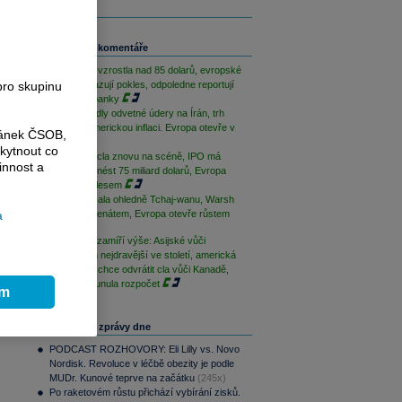
li
í
Související komentáře
Cena ropy vzrostla nad 85 dolarů, evropské
o
pro skupinu
futures ukazují pokles, odpoledne reportují
americké banky
ů
USA provedly odvetné údery na Írán, trh
čeká na americkou inflaci. Evropa otevře v
ránek ČSOB,
plusu
kytnout co
on
Trumpova cla znovu na scéně, IPO má
innost a
u
SpaceX přinést 75 miliard dolarů, Evropa
otevře poklesem
á
Čína varovala ohledně Tchaj-wanu, Warsh
a
potvrzen Senátem, Evropa otevře růstem
Trhy dnes zamíří výše: Asijské vůči
americkým nejdravější ve století, americká
sněmovna chce odvrátit cla vůči Kanadě,
česká posunula rozpočet
ím
Nejčtenější zprávy dne
PODCAST ROZHOVORY: Eli Lilly vs. Novo
Nordisk. Revoluce v léčbě obezity je podle
MUDr. Kunové teprve na začátku
(245x)
Po raketovém růstu přichází vybírání zisků.