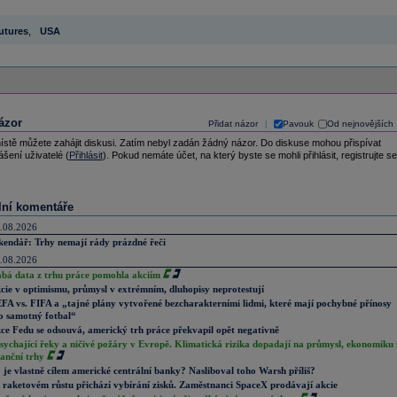
utures
,
USA
ázor
Přidat názor
Pavouk
Od nejnovějších
|
ístě můžete zahájit diskusi. Zatím nebyl zadán žádný názor. Do diskuse mohou přispívat
ášení uživatelé (
Přihlásit
). Pokud nemáte účet, na který byste se mohli přihlásit, registrujte se
lní komentáře
.08.2026
kendář: Trhy nemají rády prázdné řeči
.08.2026
abá data z trhu práce pomohla akciím
cie v optimismu, průmysl v extrémním, dluhopisy neprotestují
FA vs. FIFA a „tajné plány vytvořené bezcharakterními lidmi, které mají pochybné přínosy
o samotný fotbal“
ce Fedu se odsouvá, americký trh práce překvapil opět negativně
sychající řeky a ničivé požáry v Evropě. Klimatická rizika dopadají na průmysl, ekonomiku 
nanční trhy
 je vlastně cílem americké centrální banky? Nasliboval toho Warsh příliš?
 raketovém růstu přichází vybírání zisků. Zaměstnanci SpaceX prodávají akcie