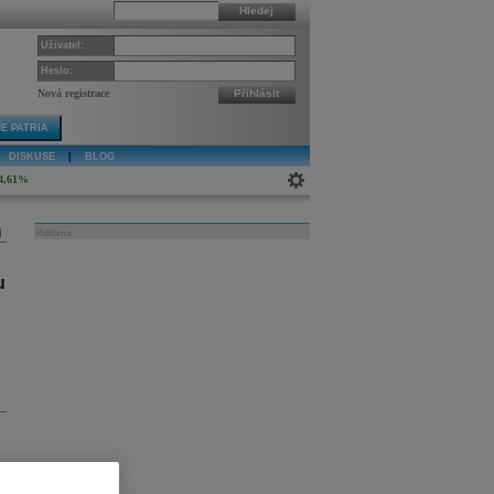
Hledej
Uživatel:
Heslo:
Nová registrace
Přihlásit
E PATRIA
DISKUSE
|
BLOG
4,61%
j
Reklama
u
i
o