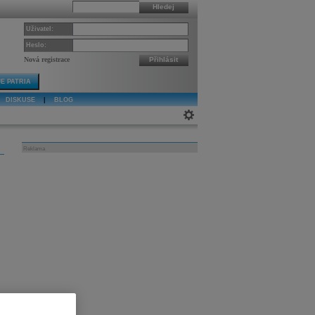
Hledej
Uživatel:
Heslo:
Nová registrace
Přihlásit
E PATRIA
DISKUSE
|
BLOG
Reklama