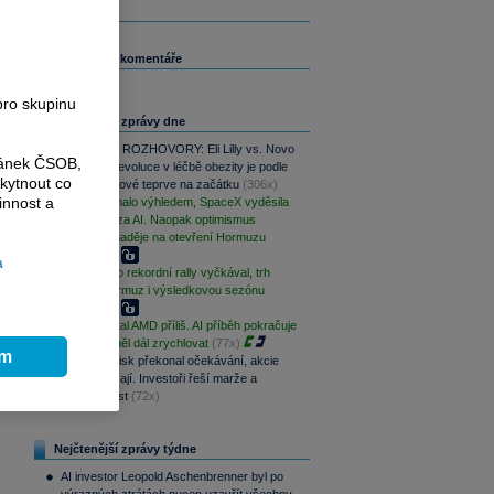
Související komentáře
pro skupinu
Nejčtenější zprávy dne
a
PODCAST ROZHOVORY: Eli Lilly vs. Novo
ránek ČSOB,
Nordisk. Revoluce v léčbě obezity je podle
kytnout co
MUDr. Kunové teprve na začátku
(306x)
innost a
AMD zklamalo výhledem, SpaceX vyděsila
cenovkou za AI. Naopak optimismus
podporují naděje na otevření Hormuzu
(95x)
a
S&P 500 po rekordní rally vyčkával, trh
sleduje Hormuz i výsledkovou sezónu
(95x)
Trh potrestal AMD příliš. AI příběh pokračuje
a růst by měl dál zrychlovat
(77x)
ím
Novo Nordisk překonal očekávání, akcie
přesto klesají. Investoři řeší marže a
budoucí růst
(72x)
Nejčtenější zprávy týdne
AI investor Leopold Aschenbrenner byl po