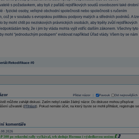
atelé s požadavkem, aby byli z pařátů rejstříkových soudů osvobozeni také drobní
é - fyzické osoby, veřejné obchodní společnosti nebo společnosti s ručením
 což je v souladu s evropskou politikou podpory malých a středních podniků. A lze
Kdo by mohl chtít po neziskových právnických osobách, aby trpěly zvůlí rejstříkových
dpokládám tedy, že i jim by vláda mohla vyjít vstříc dalším zákonem. Všechny tyto
 by mohl “jednoduchým postupem” evidovat například Úřad vlády. Všem by se nám
eriál:Rekodifikace #0
ázor
Přidat názor
Pavouk
Od nejnovějších
|
ístě můžete zahájit diskusi. Zatím nebyl zadán žádný názor. Do diskuse mohou přispívat
ášení uživatelé (
Přihlásit
). Pokud nemáte účet, na který byste se mohli přihlásit, registrujte se
lní komentáře
.08.2026
P 500 po rekordní rally vyčkával, trh sleduje Hormuz i výsledkovou sezónu