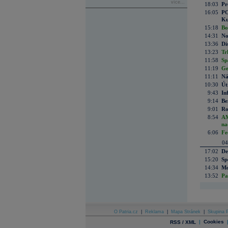
více...
18:03
Pr
16:05
PO
Ku
15:18
Bo
14:31
No
13:36
Di
13:23
Tr
11:58
Sp
11:19
Ge
11:11
Ná
10:30
Út
9:43
In
9:14
Be
9:01
Ro
8:54
AM
na
6:06
Fe
04
17:02
De
15:20
Sp
14:34
Mc
13:52
Pa
O Patria.cz
|
Reklama
|
Mapa Stránek
|
Skupina P
|
Cookies
RSS / XML