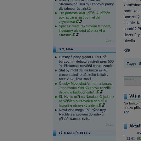
Streamovací služby i zábavní parky
zaměstnav
dál táhnou růst zisků
podnikatel
Trh potrestal AMD příliš. AI příběh
omezeným,
pokračuje a růst by měl dál
zrychlovat
jít dále: 
SpaceX roste raketovým tempem,
soudů? Pře
investory ale děsí účet za AI a
dezertéry
Starship
ulevilo.
více...
IPO, M&A
KŠB
Čínský čipový gigant CXMT při
burzovním debutu vystřelil přes 500
Tagy:
S
%. Překonal i největší banku země
Stát by mohl dát na burzu až 40
procent akcií pražského letiště v
roce 2028, řekl Babiš
Reklama
Čínský Moonshot AI míří na burzu.
Jeho model Kimi K3 znovu rozvířil
debatu o budoucnosti AI
Váš n
SK Hynix míří na Nasdaq. O jeden z
největších burzovních debutů v
Na tomto m
historii je obrovský zájem
pouze přihl
Nová vlna mega IPO hýbe trhy.
zde
.
Rychlé zařazování do indexů
přináší šance i rizika
více...
Aktuá
TÝDENNÍ PŘEHLEDY
05
22:01
S&