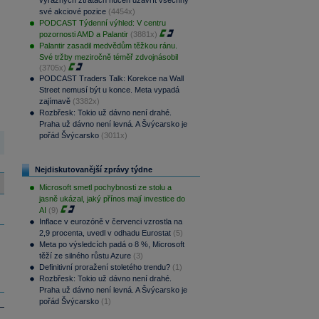
výrazných ztrátách nucen uzavřít všechny
své akciové pozice
(4454x)
PODCAST Týdenní výhled: V centru
pozornosti AMD a Palantir
(3881x)
Palantir zasadil medvědům těžkou ránu.
Své tržby meziročně téměř zdvojnásobil
(3705x)
PODCAST Traders Talk: Korekce na Wall
Street nemusí být u konce. Meta vypadá
zajímavě
(3382x)
Rozbřesk: Tokio už dávno není drahé.
Praha už dávno není levná. A Švýcarsko je
pořád Švýcarsko
(3011x)
Nejdiskutovanější zprávy týdne
Microsoft smetl pochybnosti ze stolu a
jasně ukázal, jaký přínos mají investice do
AI
(9)
Inflace v eurozóně v červenci vzrostla na
2,9 procenta, uvedl v odhadu Eurostat
(5)
Meta po výsledcích padá o 8 %, Microsoft
těží ze silného růstu Azure
(3)
Definitivní proražení stoletého trendu?
(1)
Rozbřesk: Tokio už dávno není drahé.
Praha už dávno není levná. A Švýcarsko je
pořád Švýcarsko
(1)