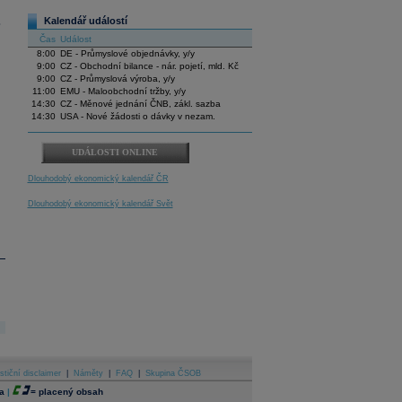
Kalendář událostí
.
Čas
Událost
8:00
DE - Průmyslové objednávky, y/y
9:00
CZ - Obchodní bilance - nár. pojetí, mld. Kč
9:00
CZ - Průmyslová výroba, y/y
11:00
EMU - Maloobchodní tržby, y/y
14:30
CZ - Měnové jednání ČNB, zákl. sazba
14:30
USA - Nové žádosti o dávky v nezam.
UDÁLOSTI ONLINE
Dlouhodobý ekonomický kalendář ČR
Dlouhodobý ekonomický kalendář Svět
stiční disclaimer
|
Náměty
|
FAQ
|
Skupina ČSOB
a
|
=
placený obsah