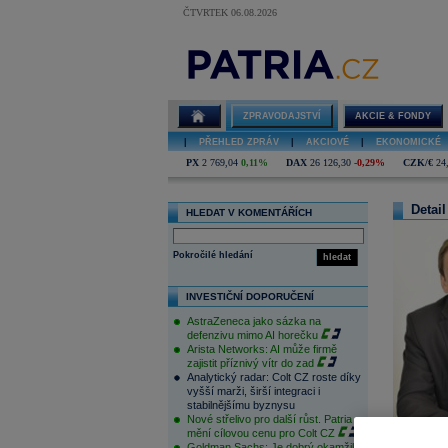
ČTVRTEK 06.08.2026
ZPRAVODAJSTVÍ
AKCIE & FONDY
|
PŘEHLED ZPRÁV
|
AKCIOVÉ
|
EKONOMICKÉ
PX
2 769,04
0,11%
DAX
26 126,30
-0,29%
CZK/€
24
Detail
HLEDAT V KOMENTÁŘÍCH
Pokročilé hledání
hledat
INVESTIČNÍ DOPORUČENÍ
AstraZeneca jako sázka na
defenzivu mimo AI horečku
Arista Networks: AI může firmě
zajistit příznivý vítr do zad
Analytický radar: Colt CZ roste díky
vyšší marži, širší integraci i
stabilnějšímu byznysu
Nové střelivo pro další růst. Patria
mění cílovou cenu pro Colt CZ
Goldman Sachs: Je dobrý okamžik