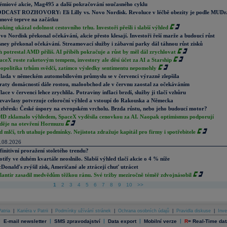
émiové akcie, Mag495 a další pokračování současného cyklu
DCAST ROZHOVORY: Eli Lilly vs. Novo Nordisk. Revoluce v léčbě obezity je podle MUDr
nové teprve na začátku
oking ukázal odolnost cestovního trhu. Investoři přešli i slabší výhled
vo Nordisk překonal očekávání, akcie přesto klesají. Investoři řeší marže a budoucí růst
sney překonal očekávání. Streamovací služby i zábavní parky dál táhnou růst zisků
h potrestal AMD příliš. AI příběh pokračuje a růst by měl dál zrychlovat
aceX roste raketovým tempem, investory ale děsí účet za AI a Starship
opolitika trhům svědčí, zatímco výsledky sentimentu nepomohly
lada v německém automobilovém průmyslu se v červenci výrazně zlepšila
raty domácností dále rostou, maloobchod ale v červnu zaostal za očekáváním
flace v červenci lehce zrychlila. Potraviny inflaci brzdí, služby ji tlačí vzhůru
zvavlasy potvrzuje celoroční výhled a vstoupí do Rakouska a Německa
zbřesk: České úspory na evropském vrcholu. Brzda růstu, nebo jeho budoucí motor?
D zklamalo výhledem, SpaceX vyděsila cenovkou za AI. Naopak optimismus podporují
děje na otevření Hormuzu
d mlčí, trh utahuje podmínky. Nejistota zdražuje kapitál pro firmy i spotřebitele
.08.2026
finitivní proražení stoletého trendu?
otify ve duhém kvartále neoslnilo. Slabší výhled tlačí akcie o 4 % níže
Donald's zvýšil zisk, Američané ale ztrácejí chuť utrácet
lantir zasadil medvědům těžkou ránu. Své tržby meziročně téměř zdvojnásobil
1
2
3
4
5
6
7
8
9
10
>>
atria
|
Kariéra v Patrii
|
Podmínky užívání stránek
|
Ochrana osobních údajů
|
Pravidla diskuse
|
Inve
|
|
|
|
|
E-mail newsletter
SMS zpravodajství
Data export
Mobilní verze
R
=
Real-Time dat