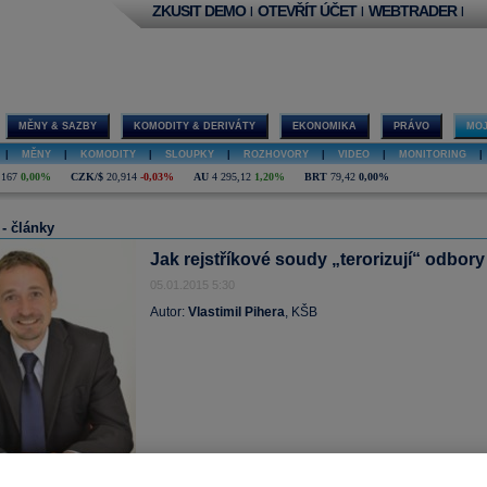
ZKUSIT DEMO
OTEVŘÍT ÚČET
WEBTRADER
|
|
|
MĚNY & SAZBY
KOMODITY & DERIVÁTY
EKONOMIKA
PRÁVO
MOJ
|
MĚNY
|
KOMODITY
|
SLOUPKY
|
ROZHOVORY
|
VIDEO
|
MONITORING
|
,167
0,00%
CZK/$
20,914
-0,03%
AU
4 295,12
1,20%
BRT
79,42
0,00%
 - články
Jak rejstříkové soudy „terorizují“ odbory
05.01.2015 5:30
Autor:
Vlastimil Pihera
, KŠB