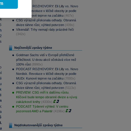
(708x)
e
ím
PODCAST ROZHOVORY: Eli Lilly vs. Novo
á
Nordisk. Revoluce v léčbě obezity je podle
y.
MUDr. Kunové teprve na začátku
(467x)
k
CSG výrazně překonala odhady. Obranná
5
divize táhne růst, výhled potvrzen
(439x)
Víkendář: Trhy nemají rády prázdné řeči
h
(342x)
2
s
Nejčtenější zprávy týdne
Goldman Sachs vidí v Evropě přehlížené
příležitosti. U dvou akcií očekává více než
100% růst
(8990x)
o
PODCAST ROZHOVORY: Eli Lilly vs. Novo
í
Nordisk. Revoluce v léčbě obezity je podle
é
MUDr. Kunové teprve na začátku
(7000x)
CSG výrazně překonala odhady. Obranná
u
divize táhne růst, výhled potvrzen
(5113x)
k
PREVIEW: CSG míří k dalšímu růstu.
i
Klíčové bude tempo obranné divize a vývoj
m
zakázkové knihy
(4330x)
,
PODCAST Týdenní výhled: V centru
pozornosti AMD a Palantir
(4196x)
a
é
.
Nejdiskutovanější zprávy týdne
u