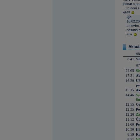
jednat o poz
....to není
AMN
Jjo
16.02.20
a nevím,
nasmlouv
lime
Aktuá
08
8:41
Ví
07
22:05
Sl
17:51
Ak
16:20
UE
pr
15:35
Ak
14:46
Vy
fi
12:55
Co
12:35
Po
12:26
Zá
11:52
ČE
11:00
Pe
10:30
Hl
8:59
Ko
8:51
Vý