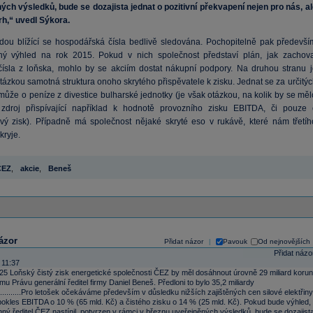
ých výsledků, bude se dozajista jednat o pozitivní překvapení nejen pro nás, al
rh,“ uvedl Sýkora.
udou blížící se hospodářská čísla bedlivě sledována. Pochopitelně pak předevší
ý výhled na rok 2015. Pokud v nich společnost představí plán, jak zachova
čísla z loňska, mohlo by se akciím dostat nákupní podpory. Na druhou stranu j
tázkou samotná struktura onoho skrytého přispěvatele k zisku. Jednat se za určitý
může o peníze z divestice bulharské jednotky (je však otázkou, na kolik by se měl
zdroj přispívající například k hodnotě provozního zisku EBITDA, či pouze 
vý zisk). Případně má společnost nějaké skryté eso v rukávě, které nám třetíh
kryje.
ČEZ
,
akcie
,
Beneš
ázor
Přidat názor
Pavouk
Od nejnovějších
|
Přidat názo
 11:37
25 Loňský čistý zisk energetické společnosti ČEZ by měl dosáhnout úrovně 29 miliard korun
mu Právu generální ředitel firmy Daniel Beneš. Předloni to bylo 35,2 miliardy
..............Pro letošek očekáváme především v důsledku nižších zajištěných cen silové elektřiny
pokles EBITDA o 10 % (65 mld. Kč) a čistého zisku o 14 % (25 mld. Kč). Pokud bude výhled,
ný ředitel ČEZ nastínil, potvrzen v rámci v březnu uveřejněných výsledků, bude se dozajist