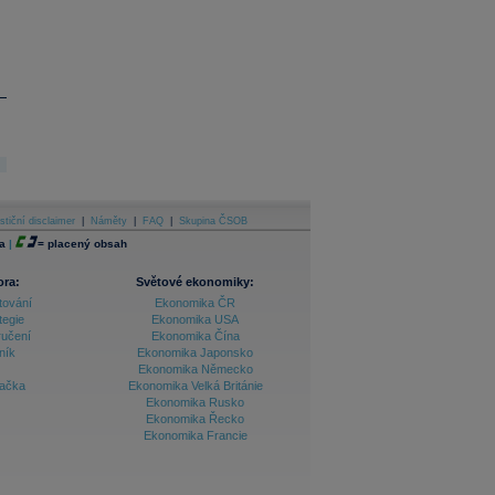
stiční disclaimer
|
Náměty
|
FAQ
|
Skupina ČSOB
a
|
=
placený obsah
ora:
Světové ekonomiky:
tování
Ekonomika ČR
tegie
Ekonomika USA
ručení
Ekonomika Čína
ník
Ekonomika Japonsko
Ekonomika Německo
lačka
Ekonomika Velká Británie
Ekonomika Rusko
Ekonomika Řecko
Ekonomika Francie