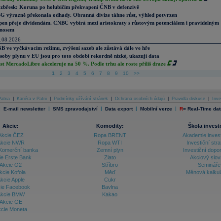
zbřesk: Koruna po holubičím překvapení ČNB v defenzivě
G výrazně překonala odhady. Obranná divize táhne růst, výhled potvrzen
pen přeje dividendám. CNBC vybírá mezi aristokraty s růstovým potenciálem i pravidelným
nosem
.08.2026
B ve vyčkávacím režimu, zvýšení sazeb ale zůstává dále ve hře
soby plynu v EU jsou pro toto období rekordně nízké, ukazují data
st MercadoLibre akceleruje na 50 %. Podle trhu ale roste příliš draze
1
2
3
4
5
6
7
8
9
10
>>
atria
|
Kariéra v Patrii
|
Podmínky užívání stránek
|
Ochrana osobních údajů
|
Pravidla diskuse
|
Inve
|
|
|
|
|
E-mail newsletter
SMS zpravodajství
Data export
Mobilní verze
R
=
Real-Time dat
Akcie:
Komodity:
Škola invest
Akcie ČEZ
Ropa BRENT
Akademie inves
kcie NWR
Ropa WTI
Investiční stra
Komerční banka
Zemní plyn
Investiční dopo
ie Erste Bank
Zlato
Akciový slov
Akcie O2
Stříbro
Semináře
kcie Kofola
Měď
Měnová kalku
kcie Apple
Cukr
ie Facebook
Bavlna
kcie BMW
Kakao
Akcie GE
cie Moneta