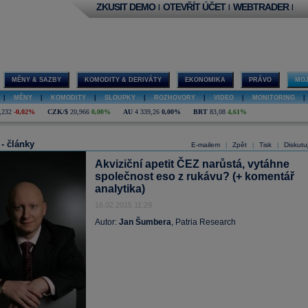
ZKUSIT DEMO
OTEVŘÍT ÚČET
WEBTRADER
|
|
|
MĚNY & SAZBY
KOMODITY & DERIVÁTY
EKONOMIKA
PRÁVO
MOJ
|
MĚNY
|
KOMODITY
|
SLOUPKY
|
ROZHOVORY
|
VIDEO
|
MONITORING
|
,232
-0,02%
CZK/$
20,966
0,00%
AU
4 339,26
0,00%
BRT
83,08
4,61%
 - články
E-mailem
Zpět
Tisk
Diskutu
|
|
|
Akviziční apetit ČEZ narůstá, vytáhne
společnost eso z rukávu? (+ komentář
analytika)
16.02.2015 11:29
Autor:
Jan Šumbera
, Patria Research