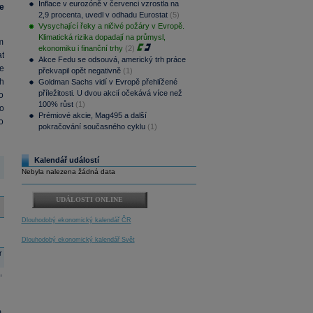
Inflace v eurozóně v červenci vzrostla na
e
2,9 procenta, uvedl v odhadu Eurostat
(5)
Vysychající řeky a ničivé požáry v Evropě.
Klimatická rizika dopadají na průmysl,
m
ekonomiku i finanční trhy
(2)
t
Akce Fedu se odsouvá, americký trh práce
e
překvapil opět negativně
(1)
ch
Goldman Sachs vidí v Evropě přehlížené
příležitosti. U dvou akcií očekává více než
o
100% růst
(1)
o
Prémiové akcie, Mag495 a další
o
pokračování současného cyklu
(1)
Kalendář událostí
Nebyla nalezena žádná data
UDÁLOSTI ONLINE
Dlouhodobý ekonomický kalendář ČR
Dlouhodobý ekonomický kalendář Svět
r
,
a