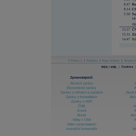
8:47
Ro
8:14
CS
5:50
Sr
vý
06
15:57
ČN
15:31
Zá
14:47
Rů
O Patria.cz
|
Reklama
|
Mapa Stránek
|
Skupina P
|
Cookies
RSS / XML
Zpravodajství:
Akciové zprávy
Ekonomické zprávy
A
Zprávy o měnách a sazbách
Akcie 
Zprávy o komoditách
Akc
Zprávy o HDP
ČNB
A
Grexit
A
Brexit
Akc
Volby v USA
A
Video zpravodajství
Investiční komentáře
Ak