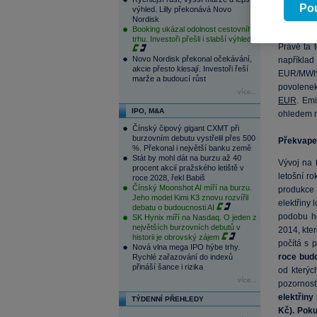
Pro
ČEZ
t
Pou
výhled. Lilly překonává Novo
Nordisk
zacílena 
Booking ukázal odolnost cestovního
hospodářsk
trhu. Investoři přešli i slabší výhled
Právě ta 
Novo Nordisk překonal očekávání,
napříkla
akcie přesto klesají. Investoři řeší
EUR/MWh.
marže a budoucí růst
povolenek
více...
EUR
. Emi
IPO, M&A
ohledem n
Čínský čipový gigant CXMT při
burzovním debutu vystřelil přes 500
Překvapen
%. Překonal i největší banku země
Stát by mohl dát na burzu až 40
Vývoj na 
procent akcií pražského letiště v
letošní r
roce 2028, řekl Babiš
Čínský Moonshot AI míří na burzu.
produkce 
Jeho model Kimi K3 znovu rozvířil
elektřiny 
debatu o budoucnosti AI
podobu ho
SK Hynix míří na Nasdaq. O jeden z
největších burzovních debutů v
2014, kte
historii je obrovský zájem
počítá s 
Nová vlna mega IPO hýbe trhy.
roce bud
Rychlé zařazování do indexů
přináší šance i rizika
od kterýc
více...
pozornosti
elektřiny
TÝDENNÍ PŘEHLEDY
Kč). Poku