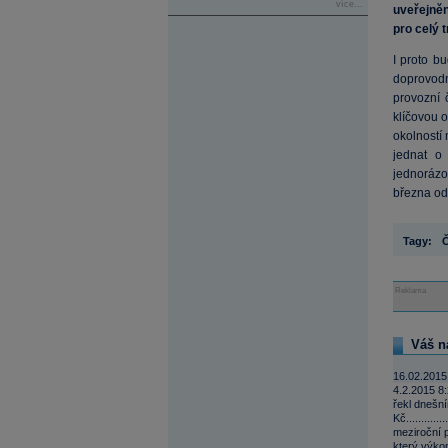
více...
uveřejněn
pro celý t
I proto b
doprovodn
provozní 
klíčovou o
okolností 
jednat o 
jednorázo
března od
Tagy:
Reklama
Váš n
16.02.2015
4.2.2015 8:
řekl dnešní
Kč..........
meziroční 
který výkon