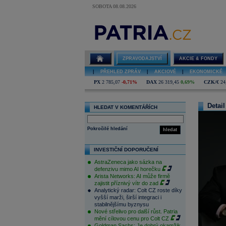
SOBOTA 08.08.2026
ZPRAVODAJSTVÍ
AKCIE & FONDY
|
PŘEHLED ZPRÁV
|
AKCIOVÉ
|
EKONOMICKÉ
PX
2 785,07
-0,71%
DAX
26 319,45
0,69%
CZK/€
24
Detail
HLEDAT V KOMENTÁŘÍCH
Pokročilé hledání
hledat
INVESTIČNÍ DOPORUČENÍ
AstraZeneca jako sázka na
defenzivu mimo AI horečku
Arista Networks: AI může firmě
zajistit příznivý vítr do zad
Analytický radar: Colt CZ roste díky
vyšší marži, širší integraci i
stabilnějšímu byznysu
Nové střelivo pro další růst. Patria
mění cílovou cenu pro Colt CZ
Goldman Sachs: Je dobrý okamžik