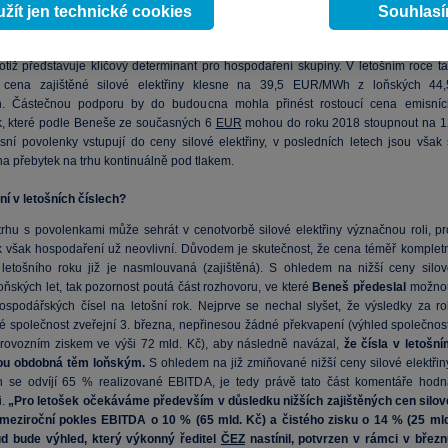
ak ve výsledku akviziční nabídka představuje součást hlubší strategie, která j
žít jen technické cookies
Souhlas
na externí růst. Český energetik se skrze doplnění portfolia pokusí ochránit sv
á čísla, kterým v příštích letech budou škodit stlačené ceny na trhu silové elektřin
totiž představuje klíčový determinant pro hospodaření skupiny. V letošním roce ta
d cena zajištěné silové elektřiny klesne na 39,5 EUR/MWh z loňských 44,
 Částečnou podporu by do budoucna mohla přinést rostoucí cena emisníc
, které podle Beneše ze současných 6
EUR
mohou do roku 2018 stoupnout na 1
sní povolenky vstupují do ceny silové elektřiny, v posledních letech jsou však 
a přebytek na trhu kontinuálně pod tlakem.
í v letošních číslech?
trhu s povolenkami může sehrát v cenotvorbě silové elektřiny význačnou roli, pr
ok však hospodaření už neovlivní. Důvodem je skutečnost, že cena téměř kompletn
letošního roku již je nasmlouvaná (zajištěná). S ohledem na nižší ceny silov
loňských let, tak pozornost poutá část rozhovoru, ve které
Beneš předeslal
možno
spodářských čísel na letošní rok. Nejprve se nechal slyšet, že výsledky za ro
ré společnost zveřejní 3. března, nepřinesou žádné překvapení (výhled společnost
provozním ziskem ve výši 72 mld. Kč), aby následně navázal,
že čísla v letošní
ou obdobná těm loňským.
S ohledem na již zmiňované nižší ceny silové elektřiny
h se odvíjí 65 % realizované EBITDA, je tedy právě tato část komentáře hodn
.
„Pro letošek očekáváme především v důsledku nižších zajištěných cen silov
 meziroční pokles EBITDA o 10 % (65 mld. Kč) a čistého zisku o 14 % (25 mld
d bude výhled, který výkonný ředitel
ČEZ
nastínil, potvrzen v rámci v březn