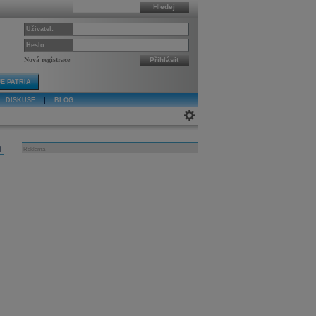
Hledej
Uživatel:
Heslo:
Nová registrace
Přihlásit
E PATRIA
DISKUSE
|
BLOG
j
Reklama