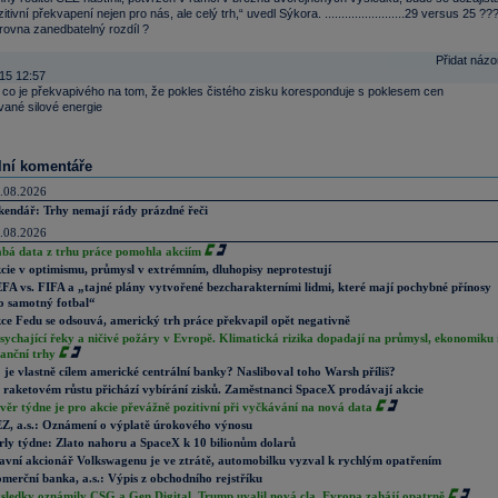
itivní překvapení nejen pro nás, ale celý trh,“ uvedl Sýkora. ........................29 versus 25 ??
 zrovna zanedbatelný rozdíl ?
Přidat názo
15 12:57
 co je překvapivého na tom, že pokles čistého zisku koresponduje s poklesem cen
ané silové energie
lní komentáře
.08.2026
kendář: Trhy nemají rády prázdné řeči
.08.2026
abá data z trhu práce pomohla akciím
cie v optimismu, průmysl v extrémním, dluhopisy neprotestují
FA vs. FIFA a „tajné plány vytvořené bezcharakterními lidmi, které mají pochybné přínosy
o samotný fotbal“
ce Fedu se odsouvá, americký trh práce překvapil opět negativně
sychající řeky a ničivé požáry v Evropě. Klimatická rizika dopadají na průmysl, ekonomiku 
nanční trhy
 je vlastně cílem americké centrální banky? Nasliboval toho Warsh příliš?
 raketovém růstu přichází vybírání zisků. Zaměstnanci SpaceX prodávají akcie
věr týdne je pro akcie převážně pozitivní při vyčkávání na nová data
Z, a.s.: Oznámení o výplatě úrokového výnosu
rly týdne: Zlato nahoru a SpaceX k 10 bilionům dolarů
avní akcionář Volkswagenu je ve ztrátě, automobilku vyzval k rychlým opatřením
merční banka, a.s.: Výpis z obchodního rejstříku
sledky oznámily CSG a Gen Digital, Trump uvalil nová cla. Evropa zahájí opatrně